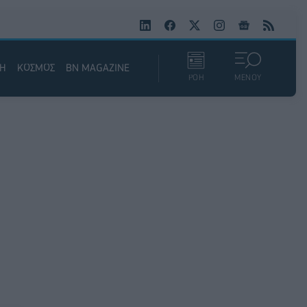
ΚΗ
ΚΟΣΜΟΣ
BN MAGAZINE
ΡΟΗ
ΜΕΝΟΥ