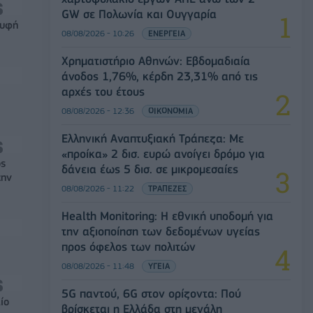
GW σε Πολωνία και Ουγγαρία
ρυφή
08/08/2026 - 10:26
ΕΝΕΡΓΕΙΑ
Χρηματιστήριο Αθηνών: Εβδομαδιαία
άνοδος 1,76%, κέρδη 23,31% από τις
αρχές του έτους
08/08/2026 - 12:36
ΟΙΚΟΝΟΜΙΑ
Ελληνική Αναπτυξιακή Τράπεζα: Με
«προίκα» 2 δισ. ευρώ ανοίγει δρόμο για
ός
δάνεια έως 5 δισ. σε μικρομεσαίες
την
08/08/2026 - 11:22
ΤΡΑΠΕΖΕΣ
Health Monitoring: Η εθνική υποδομή για
την αξιοποίηση των δεδομένων υγείας
προς όφελος των πολιτών
08/08/2026 - 11:48
ΥΓΕΙΑ
5G παντού, 6G στον ορίζοντα: Πού
ίο
βρίσκεται η Ελλάδα στη μεγάλη