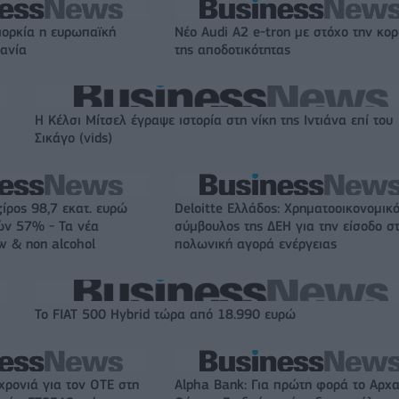
ιορκία η ευρωπαϊκή
Νέο Audi A2 e-tron με στόχο την κο
χανία
της αποδοτικότητας
Η Κέλσι Μίτσελ έγραψε ιστορία στη νίκη της Ιντιάνα επί του
Σικάγο (vids)
ζίρος 98,7 εκατ. ευρώ
Deloitte Ελλάδος: Χρηματοοικονομικ
ών 57% - Τα νέα
σύμβουλος της ΔΕΗ για την είσοδο σ
w & non alcohol
πολωνική αγορά ενέργειας
Το FIAT 500 Hybrid τώρα από 18.990 ευρώ
χρονιά για τον ΟΤΕ στη
Alpha Bank: Για πρώτη φορά το Αρχα