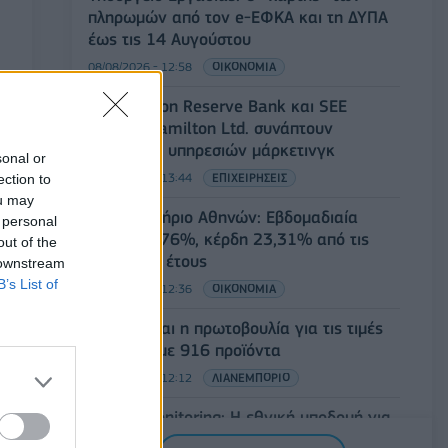
πληρωμών από τον e-ΕΦΚΑ και τη ΔΥΠΑ
έως τις 14 Αυγούστου
08/08/2026 - 12:58
ΟΙΚΟΝΟΜΙΑ
Οι Hamilton Reserve Bank και SEE
Capital Hamilton Ltd. συνάπτουν
συμφωνία υπηρεσιών μάρκετινγκ
sonal or
08/08/2026 - 13:44
ΕΠΙΧΕΙΡΗΣΕΙΣ
ection to
ou may
Χρηματιστήριο Αθηνών: Εβδομαδιαία
 personal
άνοδος 1,76%, κέρδη 23,31% από τις
out of the
αρχές του έτους
 downstream
B’s List of
08/08/2026 - 12:36
ΟΙΚΟΝΟΜΙΑ
Διευρύνεται η πρωτοβουλία για τις τιμές
στο ράφι με 916 προϊόντα
08/08/2026 - 12:12
ΛΙΑΝΕΜΠΟΡΙΟ
Health Monitoring: Η εθνική υποδομή για
την αξιοποίηση των δεδομένων υγείας