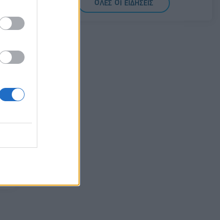
ΟΛΕΣ ΟΙ ΕΙΔΗΣΕΙΣ
προς όφελος των πολιτών
08/08/2026 - 11:48
ΥΓΕΙΑ
Ελληνική Αναπτυξιακή Τράπεζα: Με
«προίκα» 2 δισ. ευρώ ανοίγει δρόμο για
δάνεια έως 5 δισ. σε μικρομεσαίες
08/08/2026 - 11:22
ΤΡΑΠΕΖΕΣ