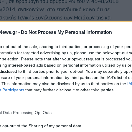
OUP”, σε εφαρμογή του άρθρου 49 του ν. 4548/2018
2014, ανακοινώνει στο επενδυτικό κοινό ότι σε
κτικής Γενικής Συνέλευσης των Μετόχων της και
ύ της Συμβουλίου, προέβη την 18/7/2025 σε αγορά
News.gr -
Do Not Process My Personal Information
ατιστηριακής με μέση τιμή κτήσης 3,4522 ευρώ
ρώ.
to opt-out of the sale, sharing to third parties, or processing of your per
formation for targeted advertising by us, please use the below opt-out s
150.950 ίδιες μετοχές οι οποίες αντιστοιχούν σε
r selection. Please note that after your opt-out request is processed y
ης Εταιρείας.
eing interest-based ads based on personal information utilized by us or
disclosed to third parties prior to your opt-out. You may separately opt-
losure of your personal information by third parties on the IAB’s list of
. This information may also be disclosed by us to third parties on the
IA
Participants
that may further disclose it to other third parties.
l Data Processing Opt Outs
o opt-out of the Sharing of my personal data.