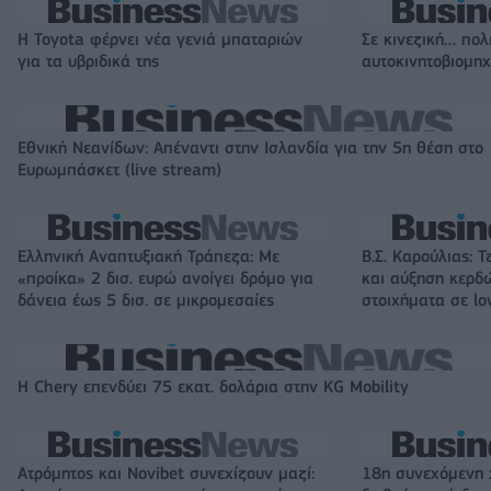
Η Toyota φέρνει νέα γενιά μπαταριών
Σε κινεζική… πολ
για τα υβριδικά της
αυτοκινητοβιομη
Εθνική Νεανίδων: Απέναντι στην Ισλανδία για την 5η θέση στο
Ευρωμπάσκετ (live stream)
Ελληνική Αναπτυξιακή Τράπεζα: Με
Β.Σ. Καρούλιας: Τ
«προίκα» 2 δισ. ευρώ ανοίγει δρόμο για
και αύξηση κερδ
δάνεια έως 5 δισ. σε μικρομεσαίες
στοιχήματα σε lo
Η Chery επενδύει 75 εκατ. δολάρια στην KG Mobility
Ατρόμητος και Novibet συνεχίζουν μαζί:
18η συνεχόμενη 