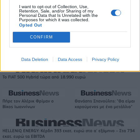
I want to opt-out of Collection, Use,
Retention, Sale, and/or Sharing of my
IAB Hellas: Νέα Διοικούσα Επιτροπή και νέο Διοικητικό Συμβούλιο -
Personal Data that Is Unrelated with the
Πρόεδρος ο Γαληνός Γιαγλής
Purposes for which it was collected.
Opted Out
CONFIRM
Νέο Audi A2 e-tron με στόχο
Η Chery επενδύει 75 εκατ.
την κορυφή της
δολάρια στην KG Mobility
αποδοτικότητας
Data Deletion
Data Access
Privacy Policy
Το FIAT 500 Hybrid τώρα από 18.990 ευρώ
Πήρε τον Αλέρικ Φρίμαν ο
Θανάσης Σπανούλης: "Θα είμαι
Βίκος Ιωαννίνων
χαρούμενος με ένα μετάλλιο"
HELLENiQ ENERGY: Κέρδη 393 εκατ. ευρώ στο α' εξάμηνο – Στα 734
εκατ. ευρώ τα EBITDA