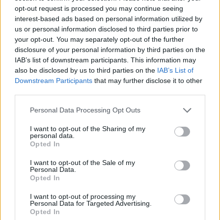
opt-out request is processed you may continue seeing
interest-based ads based on personal information utilized by
us or personal information disclosed to third parties prior to
Ανακοινώθηκε από την
your opt-out. You may separately opt-out of the further
Ντουμπάι ο Σενγκέλια (pics)
Β.Σ. Καρούλιας: Τζίρος 98,7
disclosure of your personal information by third parties on the
εκατ. ευρώ και αύξηση κερδών
IAB’s list of downstream participants. This information may
57% - Τα νέα στοιχήματα σε
low & non alcohol
also be disclosed by us to third parties on the
IAB’s List of
Downstream Participants
that may further disclose it to other
third parties.
Metlen: Ρεκόρ EBITDA στο α' εξάμηνο, στα 550 εκατ. ευρώ – Καθαρά
Personal Data Processing Opt Outs
κέρδη 313 εκατ. ευρώ
I want to opt-out of the Sharing of my
personal data.
Opted In
Media: Με ενίσχυση 8 εκατ.
I want to opt-out of the Sale of my
ευρώ σε 451 επιχειρήσεις
Χρηματοδότηση 8 εκατ. ευρώ
Personal Data.
ξεκίνησε το πρόγραμμα
σε 843 μέσα ενημέρωσης-
Opted In
στήριξης- Κάλυψη εισφορών
Ξεκίνησε το πενταετές
ΕΔΟΕΑΠ
πρόγραμμα ενίσχυσης του
I want to opt-out of processing my
Τύπου
Personal Data for Targeted Advertising.
Opted In