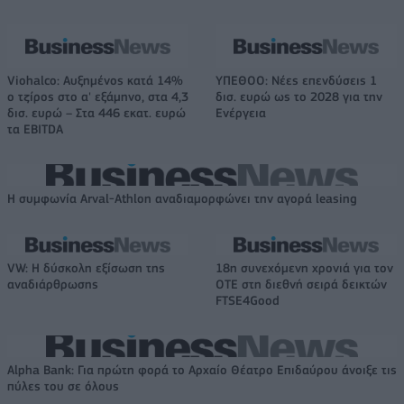
Viohalco: Αυξημένος κατά 14%
ΥΠΕΘΟΟ: Νέες επενδύσεις 1
ο τζίρος στο α' εξάμηνο, στα 4,3
δισ. ευρώ ως το 2028 για την
δισ. ευρώ – Στα 446 εκατ. ευρώ
Ενέργεια
τα EBITDA
Η συμφωνία Arval-Athlon αναδιαμορφώνει την αγορά leasing
VW: Η δύσκολη εξίσωση της
18η συνεχόμενη χρονιά για τον
αναδιάρθρωσης
ΟΤΕ στη διεθνή σειρά δεικτών
FTSE4Good
Alpha Bank: Για πρώτη φορά το Αρχαίο Θέατρο Επιδαύρου άνοιξε τις
πύλες του σε όλους