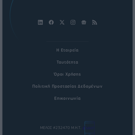
Η Εταιρεία
Ταυτότητα
Όροι Χρήσης
Πολιτική Προστασίας Δεδομένων
Επικοινωνία
ΜΕΛΟΣ #232470 Μ.Η.Τ.