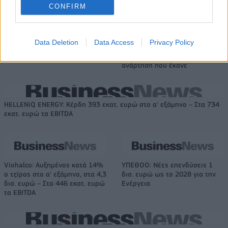
CONFIRM
Ουκρανία: Με Μίχαϊλιουκ και
Πάρκερ: «Όνειρό μου να
Data Deletion
Data Access
Privacy Policy
Λεν κόντρα στην Ελλάδα
κατακτήσω το ΝΒΑ Europe με τη
Βιλερμπάν» - Η διευκρινιστική
ανάρτηση που έκανε
HELLENiQ ENERGY: Κέρδη 393 εκατ. ευρώ στο α' εξάμηνο – Στα 734
εκατ. ευρώ τα EBITDA
Viohalco: Αυξημένος κατά 14%
ΥΠΕΘΟΟ: Νέες επενδύσεις 1
ο τζίρος στο α' εξάμηνο, στα 4,3
δισ. ευρώ ως το 2028 για την
δισ. ευρώ – Στα 446 εκατ. ευρώ
Ενέργεια
τα EBITDA