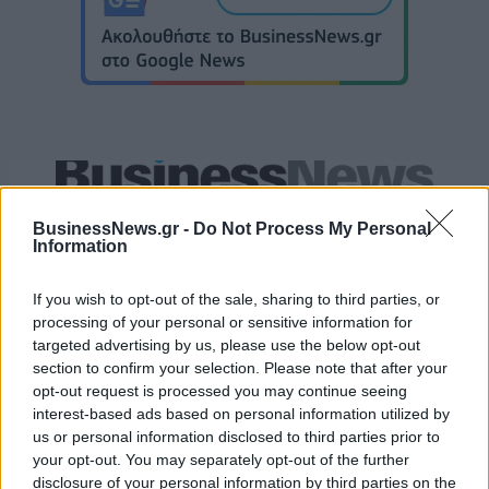
EuroLeague: Οι ενθουσιώδεις πρωτοεμφανιζόμενοι
BusinessNews.gr -
Do Not Process My Personal
Information
Ευρωπαϊκό Κορασίδων Β'
If you wish to opt-out of the sale, sharing to third parties, or
Κατηγορίας: Πρεμιέρα με νίκη
Β.Σ. Καρούλιας: Τζίρος 98,7
processing of your personal or sensitive information for
για Δανία και Ισλανδία - Το
εκατ. ευρώ και αύξηση κερδών
πανόραμα
targeted advertising by us, please use the below opt-out
57% - Τα νέα στοιχήματα σε
section to confirm your selection. Please note that after your
low & non alcohol
opt-out request is processed you may continue seeing
interest-based ads based on personal information utilized by
us or personal information disclosed to third parties prior to
Metlen: Ρεκόρ EBITDA στο α' εξάμηνο, στα 550 εκατ. ευρώ – Καθαρά
your opt-out. You may separately opt-out of the further
κέρδη 313 εκατ. ευρώ
disclosure of your personal information by third parties on the