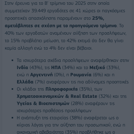
Στην έρευνα για το Β’ τρίμηνο του 2025 στην οποία
συμμετείχαν 39.449 εργοδότες σε 41 χώρες οι παγκόσμιες
προοπτικές απασχόλησης παραμένουν στο
25%,
αμετάβλητες σε σχέση με το προηγούμενο τρίμηνο
. Το
40% των εργοδοτών αναμένουν αύξηση των προσλήψεων,
το 15% προβλέπει μείωση, το 42% εκτιμά ότι δεν θα γίνει
καμία αλλαγή ενώ το 4% δεν είναι βέβαιοι.
Τα ισχυρότερα σχέδια προσλήψεων αναφέρθηκαν στην
Ινδία
(43%), τις
ΗΠΑ
(34%) και το
Μεξικό
(33%),
ενώ η
Αργεντινή
(0%), η
Ρουμανία
(6%) και η
Ελλάδα
(7%) αναφέρουν τις πιο αδύναμες προοπτικές
Οι κλάδοι της
Πληροφορικής
(35%), των
Χρηματοοικονομικών & Real Estate
(32%) και της
Υγείας & Βιοεπιστημών
(28%) αναφέρουν τις
ισχυρότερες προθέσεις προσλήψεων
Η ανάπτυξη της εταιρείας (38%) αναφέρεται ως ο
κύριος λόγος για την αύξηση του προσωπικού, ενώ η
οικονομική αβεβαιότητα (35%) προβλήθηκε ως ο