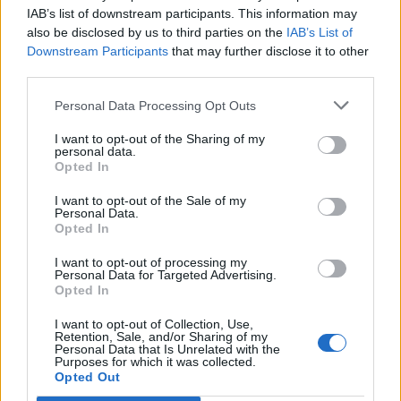
IAB’s list of downstream participants. This information may
also be disclosed by us to third parties on the
IAB’s List of
Downstream Participants
that may further disclose it to other
Media: Με ενίσχυση 8 εκατ.
third parties.
ευρώ σε 451 επιχειρήσεις
Χρηματοδότηση 8 εκατ. ευρώ
ξεκίνησε το πρόγραμμα
σε 843 μέσα ενημέρωσης-
Personal Data Processing Opt Outs
στήριξης- Κάλυψη εισφορών
Ξεκίνησε το πενταετές
ΕΔΟΕΑΠ
πρόγραμμα ενίσχυσης του
I want to opt-out of the Sharing of my
Τύπου
personal data.
Opted In
I want to opt-out of the Sale of my
IAB Hellas: Νέα Διοικούσα Επιτροπή και νέο Διοικητικό Συμβούλιο -
Personal Data.
Πρόεδρος ο Γαληνός Γιαγλής
Opted In
I want to opt-out of processing my
Personal Data for Targeted Advertising.
Opted In
Νέο Audi A2 e-tron με στόχο
Η Chery επενδύει 75 εκατ.
την κορυφή της
δολάρια στην KG Mobility
I want to opt-out of Collection, Use,
αποδοτικότητας
Retention, Sale, and/or Sharing of my
Personal Data that Is Unrelated with the
Purposes for which it was collected.
Opted Out
Το FIAT 500 Hybrid τώρα από 18.990 ευρώ