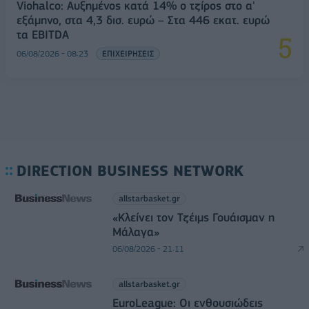
Viohalco: Αυξημένος κατά 14% ο τζίρος στο α'
εξάμηνο, στα 4,3 δισ. ευρώ – Στα 446 εκατ. ευρώ
τα EBITDA
06/08/2026 - 08:23
ΕΠΙΧΕΙΡΗΣΕΙΣ
DIRECTION BUSINESS NETWORK
allstarbasket.gr
«Κλείνει τον Τζέιμς Γουάισμαν η
Μάλαγα»
06/08/2026 - 21:11
allstarbasket.gr
EuroLeague: Οι ενθουσιώδεις