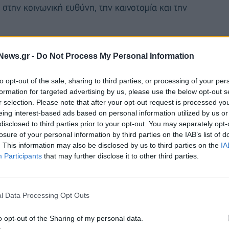
 στην κοινωνική ευθύνη, την καινοτομία και την
News.gr -
Do Not Process My Personal Information
to opt-out of the sale, sharing to third parties, or processing of your per
formation for targeted advertising by us, please use the below opt-out s
r selection. Please note that after your opt-out request is processed y
eing interest-based ads based on personal information utilized by us or
disclosed to third parties prior to your opt-out. You may separately opt-
losure of your personal information by third parties on the IAB’s list of
. This information may also be disclosed by us to third parties on the
IA
Participants
that may further disclose it to other third parties.
l Data Processing Opt Outs
ιακρίθηκε για το πρωτοποριακό και καινοτόμο
 θεσμό των
VET Excellence Awards Greece
o opt-out of the Sharing of my personal data.
εις στον τομέα της Επαγγελματικής Εκπαίδευσης και