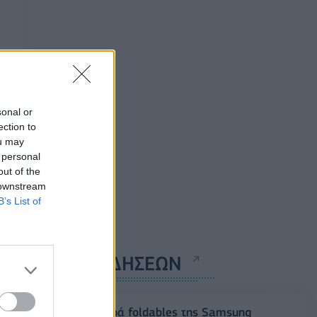
sonal or
ection to
ou may
 personal
out of the
 downstream
B’s List of
ΡΟΗ ΕΙΔΗΣΕΩΝ
Η νέα σειρά foldables της Samsung