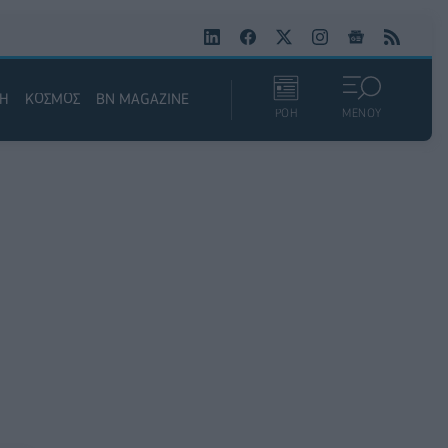
ΚΗ
ΚΟΣΜΟΣ
BN MAGAZINE
ΡΟΗ
ΜΕΝΟΥ