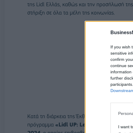
της Lidl Ελλάς, καθώς και την προσήλωσή της
στήριξη σε όλα τα μέλη της κοινωνίας.
Business
If you wish 
sensitive in
confirm you
continue se
information 
further disc
participants
Downstream 
Persona
Κατά τη διάρκεια της Έκθεσης, η Lidl Ελλάς δ
πρόγραμμα
«
Lidl
UP
:
Learn
&
Work
»
στον
I want t
2024
, ο οποίος επιβραβεύει καινοτόμες δράσ