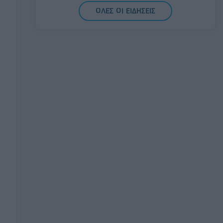
07/08/2026 - 10:43
ΠΟΛΙΤΙΚΗ
ΟΛΕΣ ΟΙ ΕΙΔΗΣΕΙΣ
ΣΤΑΣΥ: 29,4 χλμ. νέων σιδηροτροχιών στο
Μετρό της Αθήνας - Στο τελικό στάδιο το
μεγαλύτερο έργο αναβάθμισης
07/08/2026 - 10:28
ΕΠΙΧΕΙΡΗΣΕΙΣ