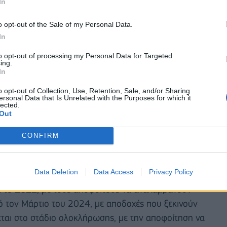
In
ώνεται από το Ελληνογερμανικό Εμπορικό και
o opt-out of the Sale of my Personal Data.
κοινωνικών εταίρων και τελεί υπό την αιγίδα της
In
υσης, Κατάρτισης και Διά Βίου Μάθησης του
ητισμού.
to opt-out of processing my Personal Data for Targeted
ing.
In
ές πρόγραμμα θεωρητικής και πρακτικής
o opt-out of Collection, Use, Retention, Sale, and/or Sharing
ασία με το
Υπουργείο Παιδείας, Θρησκευμάτων
ersonal Data that Is Unrelated with the Purposes for which it
lected.
Σ.Α.Ε.Κ. Γλυφάδας
και το
Ελληνογερμανικό
Out
 Στους σπουδαστές παρέχεται θεωρητική κατάρτιση
θηγητές στη Σ.Α.Ε.Κ. Γλυφάδας, ενώ ταυτόχρονα
CONFIRM
Lidl Ελλάς σε όλη την Ελλάδα από
πιστοποιημένους
Data Deletion
Data Access
Privacy Policy
ε το
2022
, με τους αποφοίτους να αναλαμβάνουν
 τον Μάρτιο του 2024, με αποδοχές που ξεκινούν
εται στο στάδιο ολοκλήρωσης, με την αποφοίτηση να