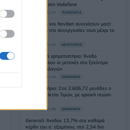
διαθέσιμη στη Vodafone
07/08/2026 - 11:57
ΤΕΧΝΟΛΟΓΙΑ
Ατρόμητος και Novibet συνεχίζουν μαζί:
Ανανέωση της συνεργασίας τους μέχρι το
2028
07/08/2026 - 11:50
ΑΘΛΗΤΙΣΜΟΣ
Ευρωπαϊκά χρηματιστήρια: Άνοδο
καταγράφουν οι μετοχές στο ξεκίνημα
των συναλλαγών
07/08/2026 - 11:44
ΟΙΚΟΝΟΜΙΑ
Χρηματιστήριο: Στις 2.606,72 μονάδες ο
Γενικός Δείκτης Τιμών, με οριακή πτώση
0,07%
07/08/2026 - 11:38
ΟΙΚΟΝΟΜΙΑ
Generali: Άνοδος 13,7% στα καθαρά
κέρδη του α' εξαμήνου, στα 2,54 δισ.