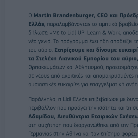
Ο
Martin
Brandenburger
, CEO και Πρόεδ
Ελλάς
, παραλαμβάνοντας το τιμητικό βραβείο
δήλωσε: «Με το Lidl UP: Learn & Work, αποδε
νέα γενιά. Το πρόγραμμα έχει ήδη αποδείξει τ
του αύριο.
Στηρίζουμε και δίνουμε ευκαιρ
τα Στελέχη Λιανικού Εμπορίου του αύριο
Θρησκευμάτων και Αθλητισμού, προετοιμάζου
σε νέους από ακριτικές και απομακρυσμένες 
ουσιαστικές ευκαιρίες για επαγγελματική ανά
Παράλληλα, η Lidl Ελλάς επιβεβαίωσε με δυνα
περιβάλλον που προάγει την ισότητα και τη σ
Αδαμίδου, Διευθύντρια Εταιρικών Σχέσεω
στη συζήτηση που διοργανώθηκε από την Πρε
Γερμανίας στην Αθήνα και τον επίσημο φορέα