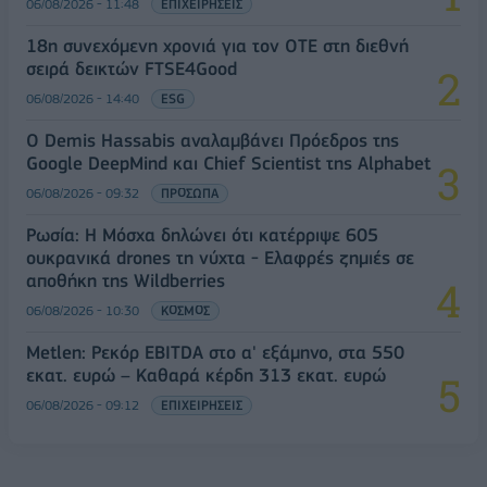
06/08/2026 - 11:48
ΕΠΙΧΕΙΡΗΣΕΙΣ
18η συνεχόμενη χρονιά για τον ΟΤΕ στη διεθνή
σειρά δεικτών FTSE4Good
06/08/2026 - 14:40
ESG
Ο Demis Hassabis αναλαμβάνει Πρόεδρος της
Google DeepMind και Chief Scientist της Alphabet
06/08/2026 - 09:32
ΠΡΟΣΩΠΑ
Ρωσία: Η Μόσχα δηλώνει ότι κατέρριψε 605
ουκρανικά drones τη νύχτα - Ελαφρές ζημιές σε
αποθήκη της Wildberries
06/08/2026 - 10:30
ΚΟΣΜΟΣ
Metlen: Ρεκόρ EBITDA στο α' εξάμηνο, στα 550
εκατ. ευρώ – Καθαρά κέρδη 313 εκατ. ευρώ
06/08/2026 - 09:12
ΕΠΙΧΕΙΡΗΣΕΙΣ