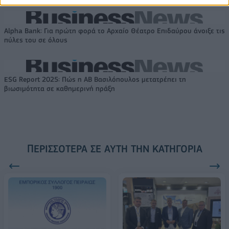
Alpha Bank: Για πρώτη φορά το Αρχαίο Θέατρο Επιδαύρου άνοιξε τις
πύλες του σε όλους
ESG Report 2025: Πώς η ΑΒ Βασιλόπουλος μετατρέπει τη
βιωσιμότητα σε καθημερινή πράξη
ΠΕΡΙΣΣΌΤΕΡΑ ΣΕ ΑΥΤΉ ΤΗΝ ΚΑΤΗΓΟΡΊΑ