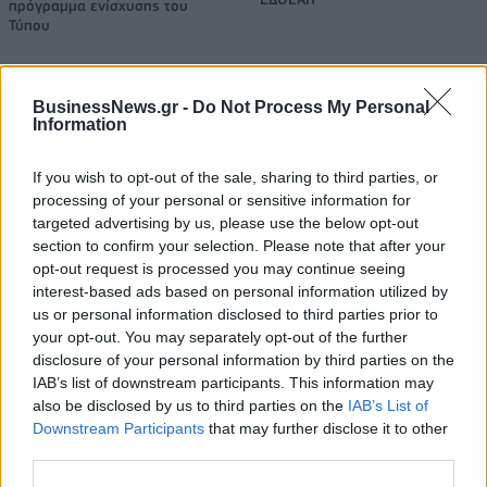
πρόγραμμα ενίσχυσης του
Τύπου
BusinessNews.gr -
Do Not Process My Personal
IAB Hellas: Νέα Διοικούσα Επιτροπή και νέο Διοικητικό Συμβούλιο -
Information
Πρόεδρος ο Γαληνός Γιαγλής
If you wish to opt-out of the sale, sharing to third parties, or
processing of your personal or sensitive information for
Νέο Audi A2 e-tron με στόχο
Η Chery επενδύει 75 εκατ.
targeted advertising by us, please use the below opt-out
την κορυφή της
δολάρια στην KG Mobility
section to confirm your selection. Please note that after your
αποδοτικότητας
opt-out request is processed you may continue seeing
interest-based ads based on personal information utilized by
us or personal information disclosed to third parties prior to
Το FIAT 500 Hybrid τώρα από 18.990 ευρώ
your opt-out. You may separately opt-out of the further
disclosure of your personal information by third parties on the
IAB’s list of downstream participants. This information may
also be disclosed by us to third parties on the
IAB’s List of
Ουκρανία: Με Μίχαϊλιουκ και
Πάρκερ: «Όνειρό μου να
Downstream Participants
that may further disclose it to other
Λεν κόντρα στην Ελλάδα
κατακτήσω το ΝΒΑ Europe με τη
third parties.
Βιλερμπάν» - Η διευκρινιστική
ανάρτηση που έκανε