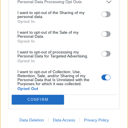
Personal Data Processing Opt Outs
I want to opt-out of the Sharing of my
personal data.
HELLENiQ ENERGY: Κέρδη 393 εκατ. ευρώ στο α' εξάμηνο – Στα 734
Opted In
εκατ. ευρώ τα EBITDA
I want to opt-out of the Sale of my
Personal Data.
Opted In
I want to opt-out of processing my
Viohalco: Αυξημένος κατά 14%
ΥΠΕΘΟΟ: Νέες επενδύσεις 1
Personal Data for Targeted Advertising.
ο τζίρος στο α' εξάμηνο, στα 4,3
δισ. ευρώ ως το 2028 για την
Opted In
δισ. ευρώ – Στα 446 εκατ. ευρώ
Ενέργεια
τα EBITDA
I want to opt-out of Collection, Use,
Retention, Sale, and/or Sharing of my
Personal Data that Is Unrelated with the
Purposes for which it was collected.
Opted Out
Η συμφωνία Arval-Athlon αναδιαμορφώνει την αγορά leasing
CONFIRM
VW: Η δύσκολη εξίσωση της
18η συνεχόμενη χρονιά για τον
αναδιάρθρωσης
ΟΤΕ στη διεθνή σειρά δεικτών
Data Deletion
Data Access
Privacy Policy
FTSE4Good