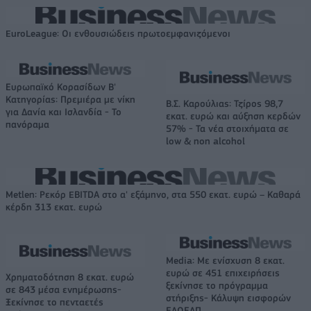
EuroLeague: Οι ενθουσιώδεις πρωτοεμφανιζόμενοι
Ευρωπαϊκό Κορασίδων Β'
Κατηγορίας: Πρεμιέρα με νίκη
Β.Σ. Καρούλιας: Τζίρος 98,7
για Δανία και Ισλανδία - Το
εκατ. ευρώ και αύξηση κερδών
πανόραμα
57% - Τα νέα στοιχήματα σε
low & non alcohol
Metlen: Ρεκόρ EBITDA στο α' εξάμηνο, στα 550 εκατ. ευρώ – Καθαρά
κέρδη 313 εκατ. ευρώ
Media: Με ενίσχυση 8 εκατ.
ευρώ σε 451 επιχειρήσεις
Χρηματοδότηση 8 εκατ. ευρώ
ξεκίνησε το πρόγραμμα
σε 843 μέσα ενημέρωσης-
στήριξης- Κάλυψη εισφορών
Ξεκίνησε το πενταετές
ΕΔΟΕΑΠ