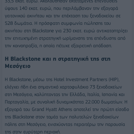
33,5 εκατ. ευρώ. Ακολούθησαν εκτεταμένες επενδύσεις
ύψους 140 εκατ. ευρώ, που περιλάμβαναν την εξαγορά
γειτονικού ακινήτου και την επέκταση του ξενοδοχείου σε
528 δωμάτια. Η πρόσφατη συμφωνία πώλησης του
ακινήτου στη Blackstone για 230 εκατ. ευρώ αντικατοπτρίζει
την επιτυχημένη στρατηγική ωρίμανσης της επένδυσης από
την κοινοπραξία, η οποία πέτυχε εξαιρετική απόδοση.
Η Blackstone και η στρατηγική της στη
Μεσόγειο
Η Blackstone, μέσω της Hotel Investment Partners (HIP),
ελέγχει ήδη ένα σημαντικό χαρτοφυλάκιο 73 ξενοδοχείων
στη Μεσόγειο, καλύπτοντας την Ελλάδα, Ιταλία, Ισπανία και
Πορτογαλία, με συνολική δυναμικότητα 22.000 δωματίων. Η
εξαγορά του Grand Hyatt Athens αποτελεί την πρώτη είσοδο
της Blackstone στον τομέα των πολυτελών ξενοδοχείων
πόλης στη Μεσόγειο, ενισχύοντας περαιτέρω την παρουσία
της στην ευρύτερη περιοχή.