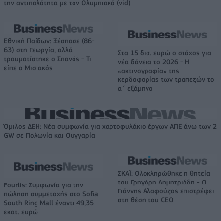
την αντιπαλότητα με τον Ολυμπιακό (vid)
Εθνική Παίδων: Ξέσπασε (86-
63) στη Γεωργία, αλλά
Στα 15 δισ. ευρώ ο στόχος για
τραυματίστηκε ο Σπανός - Τι
νέα δάνεια το 2026 - Η
είπε ο Μισιακός
«ακτινογραφία» της
κερδοφορίας των τραπεζών το
α΄ εξάμηνο
Όμιλος ΔΕΗ: Νέα συμφωνία για χαρτοφυλάκιο έργων ΑΠΕ άνω των 2
GW σε Πολωνία και Ουγγαρία
ΣΚΑΪ: Ολοκληρώθηκε η θητεία
του Γρηγόρη Δημητριάδη - Ο
Fourlis: Συμφωνία για την
Γιάννης Αλαφούζος επιστρέφει
πώληση συμμετοχής στο Sofia
στη θέση του CEO
South Ring Mall έναντι 49,35
εκατ. ευρώ