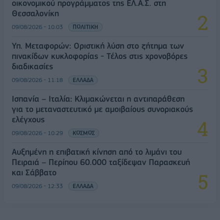
οικονομικού προγράμματος της ΕΛ.Α.Σ. στη
Θεσσαλονίκη
09/08/2026 - 10:03
ΠΟΛΙΤΙΚΗ
Υπ. Μεταφορών: Οριστική λύση στο ζήτημα των
πινακίδων κυκλοφορίας - Τέλος στις χρονοβόρες
διαδικασίες
09/08/2026 - 11:18
ΕΛΛΑΔΑ
Ισπανία – Ιταλία: Κλιμακώνεται η αντιπαράθεση
για το μεταναστευτικό με αμοιβαίους συνοριακούς
ελέγχους
09/08/2026 - 10:29
ΚΟΣΜΟΣ
Αυξημένη η επιβατική κίνηση από το λιμάνι του
Πειραιά – Περίπου 60.000 ταξίδεψαν Παρασκευή
και Σάββατο
09/08/2026 - 12:33
ΕΛΛΑΔΑ