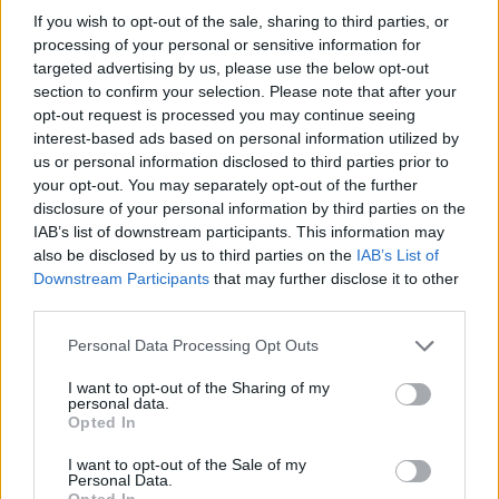
Χρηματιστήριο Αθηνών: Εβδομαδιαία άνοδος 1,76%, κέρδη 23,31%
If you wish to opt-out of the sale, sharing to third parties, or
από τις αρχές του έτους
processing of your personal or sensitive information for
targeted advertising by us, please use the below opt-out
section to confirm your selection. Please note that after your
opt-out request is processed you may continue seeing
interest-based ads based on personal information utilized by
Ελληνική Αναπτυξιακή Τράπεζα:
Υπ. Μεταφορών: Οριστική λύση
us or personal information disclosed to third parties prior to
Με «προίκα» 2 δισ. ευρώ
στο ζήτημα των πινακίδων
ανοίγει δρόμο για δάνεια έως 5
κυκλοφορίας - Τέλος στις
your opt-out. You may separately opt-out of the further
δισ. σε μικρομεσαίες
χρονοβόρες διαδικασίες
disclosure of your personal information by third parties on the
IAB’s list of downstream participants. This information may
also be disclosed by us to third parties on the
IAB’s List of
Downstream Participants
that may further disclose it to other
Η Chery επενδύει 75 εκατ. δολάρια στην KG Mobility
third parties.
Personal Data Processing Opt Outs
Το FIAT 500 Hybrid τώρα από
Ατρόμητος και Novibet
I want to opt-out of the Sharing of my
18.990 ευρώ
συνεχίζουν μαζί: Ανανέωση της
personal data.
συνεργασίας τους μέχρι το
Opted In
2028
I want to opt-out of the Sale of my
Personal Data.
Opted In