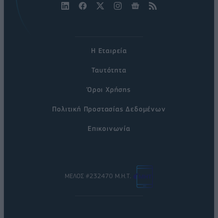
Η Εταιρεία
Ταυτότητα
Όροι Χρήσης
Πολιτική Προστασίας Δεδομένων
Επικοινωνία
ΜΕΛΟΣ #232470 Μ.Η.Τ.