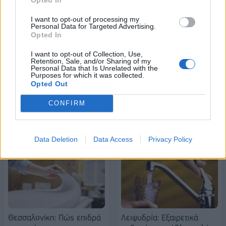
18η συνεχόμενη χρονιά για τον ΟΤΕ στη διεθνή σειρά δεικτών
FTSE4Good
I want to opt-out of processing my
Personal Data for Targeted Advertising.
Opted In
I want to opt-out of Collection, Use,
Alpha Bank: Για πρώτη φορά το Αρχαίο Θέατρο Επιδαύρου άνοιξε τις
Retention, Sale, and/or Sharing of my
πύλες του σε όλους
Personal Data that Is Unrelated with the
Purposes for which it was collected.
Opted Out
CONFIRM
ΠΕΡΙΣΣΌΤΕΡΑ ΣΕ ΑΥΤΉ ΤΗΝ ΚΑΤΗΓΟΡΊΑ
Data Deletion
Data Access
Privacy Policy
Θεσσαλονίκη: Πώς επιδρά
Λειψυδρία: Εξαιρετικά