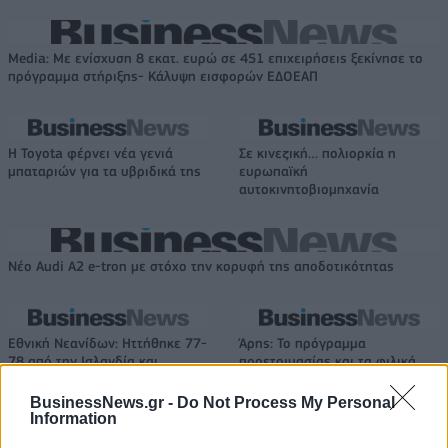
Media: Με ενίσχυση 8 εκατ. ευρώ σε 451 επιχειρήσεις ξεκίνησε το
πρόγραμμα στήριξης- Κάλυψη εισφορών ΕΔΟΕΑΠ
Η Toyota φέρνει νέα γενιά
Σε κινεζική… πολιορκία η
μπαταριών για τα υβριδικά της
ευρωπαϊκή
αυτοκινητοβιομηχανία
Νέο Audi A2 e-tron με στόχο την κορυφή της αποδοτικότητας
Εθνική Νεανίδων: Ηττήθηκε 77-
Άρης: Το πρόγραμμα
78 από την Ισλανδία και
προετοιμασίας και τα φιλικά
τερμάτισε 6η στο Ευρωμπάσκετ
BusinessNews.gr -
Do Not Process My Personal
Information