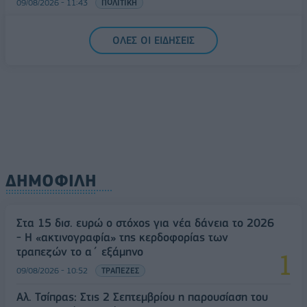
09/08/2026 - 11:43
ΠΟΛΙΤΙΚΗ
Υπ. Μεταφορών: Οριστική λύση στο ζήτημα των
ΟΛΕΣ ΟΙ ΕΙΔΗΣΕΙΣ
πινακίδων κυκλοφορίας - Τέλος στις χρονοβόρες
διαδικασίες
09/08/2026 - 11:18
ΕΛΛΑΔΑ
ΔΗΜΟΦΙΛΗ
Στα 15 δισ. ευρώ ο στόχος για νέα δάνεια το 2026
- Η «ακτινογραφία» της κερδοφορίας των
τραπεζών το α΄ εξάμηνο
09/08/2026 - 10:52
ΤΡΑΠΕΖΕΣ
Αλ. Τσίπρας: Στις 2 Σεπτεμβρίου η παρουσίαση του