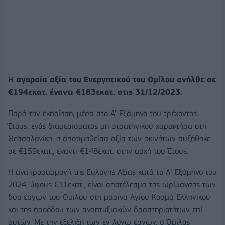
Η αγοραία αξία του Ενεργητικού του Ομίλου ανήλθε σε
€194εκατ. έναντι €183εκατ. στις 31/12/2023.
Παρά την εκποίηση, μέσα στο A’ Εξάμηνο του τρέχοντος
Έτους, ενός διαμερίσματος μη στρατηγικού χαρακτήρα στη
Θεσσαλονίκη, η αποτιμηθείσα αξία των ακινήτων αυξήθηκε
σε €159εκατ., έναντι €148εκατ. στην αρχή του Έτους.
Η αναπροσαρμογή της Εύλογης Αξίας κατά το Α’ Εξάμηνο του
2024, ύψους €11εκατ., είναι αποτέλεσμα της ωρίμανσης των
δύο έργων του Ομίλου στη μαρίνα Αγίου Κοσμά Ελληνικού
και της προόδου των αναπτυξιακών δραστηριοτήτων επί
αυτών. Με την εξέλιξη των εν λόγω έργων, ο Όμιλος