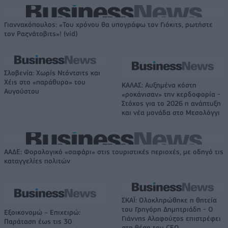
Γιαννακόπουλος: «Του χρόνου θα υπογράψω τον Γιόκιτς, ρωτήστε
τον Ραζνάτοβιτς»! (vid)
Σλοβενία: Χωρίς Ντόντσιτς και
Χέις στο «παράθυρο» του
ΚΑΛΑΣ: Αυξημένα κόστη
Αυγούστου
«ροκάνισαν» την κερδοφορία -
Στόχος για το 2026 η ανάπτυξη
και νέα μονάδα στο Μεσολόγγι
ΑΑΔΕ: Φορολογικό «σαφάρι» στις τουριστικές περιοχές, με οδηγό τις
καταγγελίες πολιτών
ΣΚΑΪ: Ολοκληρώθηκε η θητεία
του Γρηγόρη Δημητριάδη - Ο
Εξοικονομώ – Επιχειρώ:
Γιάννης Αλαφούζος επιστρέφει
Παράταση έως τις 30
στη θέση του CEO