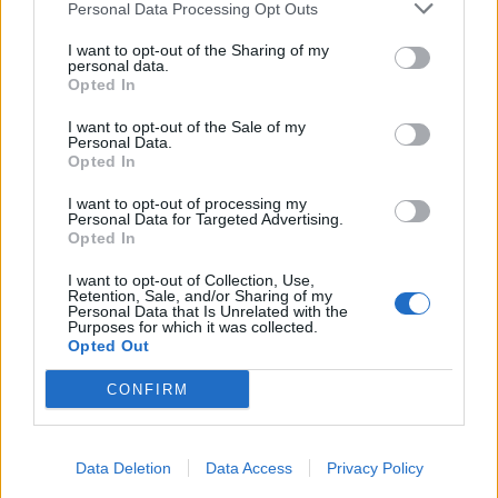
Personal Data Processing Opt Outs
Capital Product Partners:
I want to opt-out of the Sharing of my
ΓΕΚ Τέρνα: Διέθεσε σε 19
personal data.
Αλμα κερδών για την
στελέχη συνολικά
Opted In
εταιρεία του Μαρινάκη το
1.595.966 ίδιες μετοχές
β΄τρίμηνο, στα 34,2 εκατ.
I want to opt-out of the Sale of my
02/08/2024 - 20:43
δολάρια
Personal Data.
Opted In
02/08/2024 - 18:01
I want to opt-out of processing my
Personal Data for Targeted Advertising.
Opted In
I want to opt-out of Collection, Use,
Retention, Sale, and/or Sharing of my
Personal Data that Is Unrelated with the
Purposes for which it was collected.
Opted Out
CONFIRM
Data Deletion
Data Access
Privacy Policy