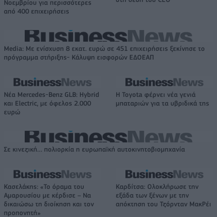
Νοεμβρίου για περισσότερες
από 400 επιχειρήσεις
Media: Με ενίσχυση 8 εκατ. ευρώ σε 451 επιχειρήσεις ξεκίνησε το
πρόγραμμα στήριξης- Κάλυψη εισφορών ΕΔΟΕΑΠ
Νέα Mercedes-Benz GLB: Hybrid
Η Toyota φέρνει νέα γενιά
και Electric, με όφελος 2.000
μπαταριών για τα υβριδικά της
ευρώ
Σε κινεζική… πολιορκία η ευρωπαϊκή αυτοκινητοβιομηχανία
Κασελάκης: «Το όραμα του
Καρδίτσα: Ολοκλήρωσε την
Αμαρουσίου με κέρδισε – Να
εξάδα των ξένων με την
δικαιώσω τη διοίκηση και τον
απόκτηση του Τζόρνταν ΜακΡέι
προπονητή»