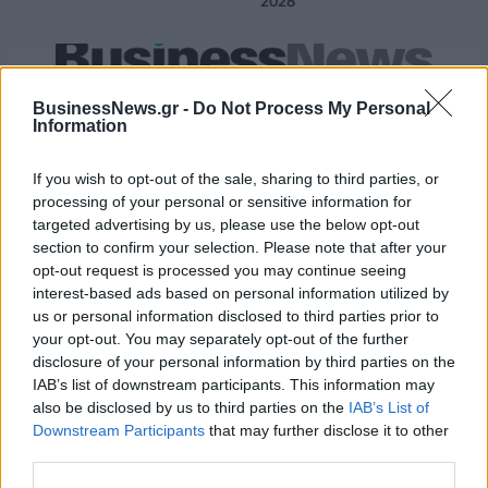
2028
18η συνεχόμενη χρονιά για τον ΟΤΕ στη διεθνή σειρά δεικτών
FTSE4Good
BusinessNews.gr -
Do Not Process My Personal
Information
If you wish to opt-out of the sale, sharing to third parties, or
Alpha Bank: Για πρώτη φορά το Αρχαίο Θέατρο Επιδαύρου άνοιξε τις
processing of your personal or sensitive information for
πύλες του σε όλους
targeted advertising by us, please use the below opt-out
section to confirm your selection. Please note that after your
opt-out request is processed you may continue seeing
interest-based ads based on personal information utilized by
us or personal information disclosed to third parties prior to
ΠΕΡΙΣΣΌΤΕΡΑ ΣΕ ΑΥΤΉ ΤΗΝ ΚΑΤΗΓΟΡΊΑ
your opt-out. You may separately opt-out of the further
disclosure of your personal information by third parties on the
IAB’s list of downstream participants. This information may
also be disclosed by us to third parties on the
IAB’s List of
Downstream Participants
that may further disclose it to other
third parties.