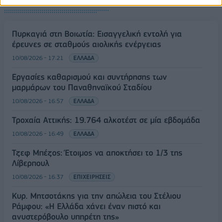
ΡΟΗ ΕΙΔΗΣΕΩΝ
Πυρκαγιά στη Βοιωτία: Εισαγγελική εντολή για
έρευνες σε σταθμούς αιολικής ενέργειας
10/08/2026 - 17:21
ΕΛΛΑΔΑ
Εργασίες καθαρισμού και συντήρησης των
μαρμάρων του Παναθηναϊκού Σταδίου
10/08/2026 - 16:57
ΕΛΛΑΔΑ
Τροχαία Αττικής: 19.764 αλκοτέστ σε μία εβδομάδα
10/08/2026 - 16:49
ΕΛΛΑΔΑ
Τζεφ Μπέζος: Έτοιμος να αποκτήσει το 1/3 της
Λίβερπουλ
10/08/2026 - 16:37
ΕΠΙΧΕΙΡΗΣΕΙΣ
Κυρ. Μητσοτάκης για την απώλεια του Στέλιου
Ράμφου: «Η Ελλάδα χάνει έναν πιστό και
ανυστερόβουλο υπηρέτη της»