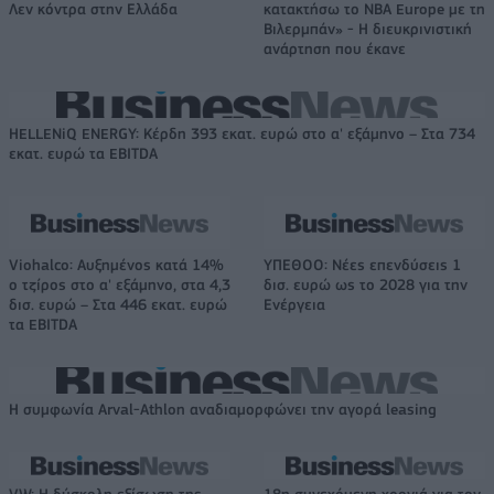
Λεν κόντρα στην Ελλάδα
κατακτήσω το ΝΒΑ Europe με τη
Βιλερμπάν» - Η διευκρινιστική
ανάρτηση που έκανε
HELLENiQ ENERGY: Κέρδη 393 εκατ. ευρώ στο α' εξάμηνο – Στα 734
εκατ. ευρώ τα EBITDA
Viohalco: Αυξημένος κατά 14%
ΥΠΕΘΟΟ: Νέες επενδύσεις 1
ο τζίρος στο α' εξάμηνο, στα 4,3
δισ. ευρώ ως το 2028 για την
δισ. ευρώ – Στα 446 εκατ. ευρώ
Ενέργεια
τα EBITDA
Η συμφωνία Arval-Athlon αναδιαμορφώνει την αγορά leasing
VW: Η δύσκολη εξίσωση της
18η συνεχόμενη χρονιά για τον