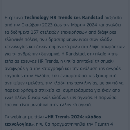
Η έρευνα
Technology HR Trends της Randstad
διεξήχθη
από τον Οκτώβριο 2023 έως τον Μάρτιο 2024 και αναλύει
τα δεδομένα 157 στελεχών επιχειρήσεων από διάφορες
ελληνικές πόλεις, που δραστηριοποιούνται στον κλάδο
τεχνολογίας και έχουν σημαντικό ρόλο στη λήψη αποφάσεων
για το ανθρώπινο δυναμικό. Η Randstad, στο πλαίσιο της
ετήσιας έρευνας HR Trends, η οποία αποτελεί το σημείο
αναφοράς για την καταγραφή και την ανάλυση της αγοράς
εργασίας στην Ελλάδα, έχει ενσωματώσει ως ξεχωριστό
αντικείμενο μελέτης, τον κλάδο της τεχνολογίας, με σκοπό να
παρέχει χρήσιμα στοιχεία και συμπεράσματα για έναν από
τους πλέον δυναμικούς κλάδους της αγοράς. Η παρούσα
έρευνα είναι μοναδική στην ελληνική αγορά.
Το webinar με τίτλο
«HR Trends 2024: κλάδος
τεχνολογίας»
, που θα πραγματοποιηθεί την Πέμπτη 4