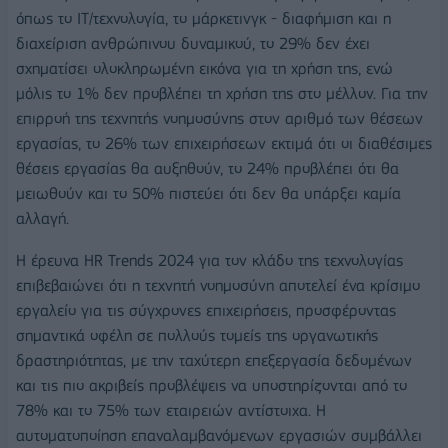
όπως το IT/τεχνολογία, το μάρκετινγκ - διαφήμιση και η
διαχείριση ανθρώπινου δυναμικού, το 29% δεν έχει
σχηματίσει ολοκληρωμένη εικόνα για τη χρήση της, ενώ
μόλις το 1% δεν προβλέπει τη χρήση της στο μέλλον. Για την
επιρροή της τεχνητής νοημοσύνης στον αριθμό των θέσεων
εργασίας, το 26% των επιχειρήσεων εκτιμά ότι οι διαθέσιμες
θέσεις εργασίας θα αυξηθούν, το 24% προβλέπει ότι θα
μειωθούν και το 50% πιστεύει ότι δεν θα υπάρξει καμία
αλλαγή.
Η έρευνα HR Trends 2024 για τον κλάδο της τεχνολογίας
επιβεβαιώνει ότι η τεχνητή νοημοσύνη αποτελεί ένα κρίσιμο
εργαλείο για τις σύγχρονες επιχειρήσεις, προσφέροντας
σημαντικά οφέλη σε πολλούς τομείς της οργανωτικής
δραστηριότητας, με την ταχύτερη επεξεργασία δεδομένων
και τις πιο ακριβείς προβλέψεις να υποστηρίζονται από το
78% και το 75% των εταιρειών αντίστοιχα. Η
αυτοματοποίηση επαναλαμβανόμενων εργασιών συμβάλλει