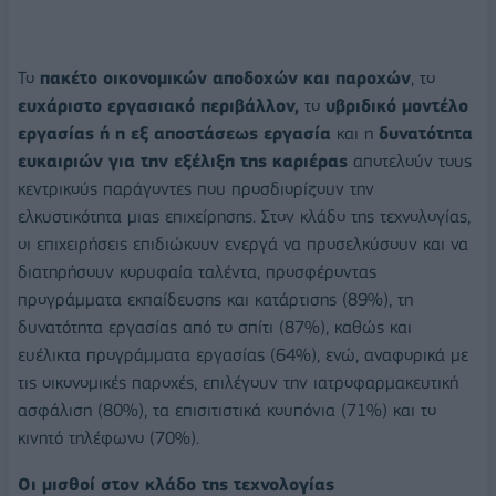
Το
πακέτο οικονομικών αποδοχών και παροχών
, το
ευχάριστο εργασιακό περιβάλλον
,
το
υβριδικό μοντέλο
εργασίας ή η εξ αποστάσεως εργασία
και η
δυνατότητα
ευκαιριών για την εξέλιξη της καριέρας
αποτελούν τους
κεντρικούς παράγοντες που προσδιορίζουν την
ελκυστικότητα μιας επιχείρησης. Στον κλάδο της τεχνολογίας,
οι επιχειρήσεις επιδιώκουν ενεργά να προσελκύσουν και να
διατηρήσουν κορυφαία ταλέντα, προσφέροντας
προγράμματα εκπαίδευσης και κατάρτισης (89%), τη
δυνατότητα εργασίας από το σπίτι (87%), καθώς και
ευέλικτα προγράμματα εργασίας (64%), ενώ, αναφορικά με
τις οικονομικές παροχές, επιλέγουν την ιατροφαρμακευτική
ασφάλιση (80%), τα επισιτιστικά κουπόνια (71%) και το
κινητό τηλέφωνο (70%).
Οι μισθοί στον κλάδο της τεχνολογίας