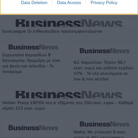
Data Deletion
Data Access
Privacy Policy
EuroLeague: Οι ενθουσιώδεις πρωτοεμφανιζόμενοι
Ευρωπαϊκό Κορασίδων Β'
Κατηγορίας: Πρεμιέρα με νίκη
Β.Σ. Καρούλιας: Τζίρος 98,7
για Δανία και Ισλανδία - Το
εκατ. ευρώ και αύξηση κερδών
πανόραμα
57% - Τα νέα στοιχήματα σε
low & non alcohol
Metlen: Ρεκόρ EBITDA στο α' εξάμηνο, στα 550 εκατ. ευρώ – Καθαρά
κέρδη 313 εκατ. ευρώ
Media: Με ενίσχυση 8 εκατ.
ευρώ σε 451 επιχειρήσεις