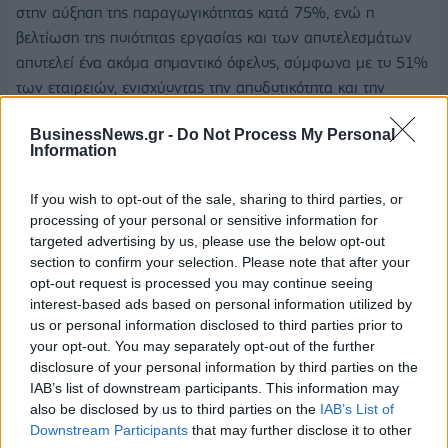
στην αύξηση της παραγωγικότητας κατά 75%, ενώ η
βελτίωση της ποιότητας εργασίας και των αποτελεσμάτων
αποτελεί ένα ακόμα σημαντικό όφελος, σύμφωνα με το 51%
των εταιρειών, ενισχύοντας την αποδοτικότητα και την
ικανοποίηση των πελατών.
BusinessNews.gr -
Do Not Process My Personal
Information
Από την άλλη πλευρά, η είσοδος της τεχνητής νοημοσύνης
στο εργασιακό περιβάλλον επιφέρει και σημαντικές
If you wish to opt-out of the sale, sharing to third parties, or
προκλήσεις. Η ανάγκη για εκπαίδευση και προσαρμογή των
processing of your personal or sensitive information for
εργαζομένων στη νέα τεχνολογία είναι κρίσιμη (57%), ενώ η
targeted advertising by us, please use the below opt-out
διασφάλιση της προστασίας δεδομένων αποτελεί
section to confirm your selection. Please note that after your
προτεραιότητα (52%) για τις επιχειρήσεις. Αντίστοιχα, η
opt-out request is processed you may continue seeing
διαχείριση του υψηλού κόστους υλοποίησης και λειτουργίας
interest-based ads based on personal information utilized by
us or personal information disclosed to third parties prior to
(34%) και η ανησυχία για τη διασφάλιση της
your opt-out. You may separately opt-out of the further
εμπιστευτικότητας (27%) αποτελούν προκλήσεις που οι
disclosure of your personal information by third parties on the
επιχειρήσεις πρέπει να αντιμετωπίσουν προσεκτικά για να
IAB’s list of downstream participants. This information may
αξιοποιήσουν πλήρως τα πλεονεκτήματα της τεχνητής
also be disclosed by us to third parties on the
IAB’s List of
νοημοσύνης.
Downstream Participants
that may further disclose it to other