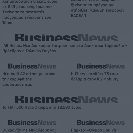
Χρηματοδότηση 8 εκατ. ευρώ
ξεκίνησε το πρόγραμμα
σε 843 μέσα ενημέρωσης-
στήριξης- Κάλυψη εισφορών
Ξεκίνησε το πενταετές
ΕΔΟΕΑΠ
πρόγραμμα ενίσχυσης του
Τύπου
IAB Hellas: Νέα Διοικούσα Επιτροπή και νέο Διοικητικό Συμβούλιο -
Πρόεδρος ο Γαληνός Γιαγλής
Νέο Audi A2 e-tron με στόχο
Η Chery επενδύει 75 εκατ.
την κορυφή της
δολάρια στην KG Mobility
αποδοτικότητας
Το FIAT 500 Hybrid τώρα από 18.990 ευρώ
Ουκρανία: Με Μίχαϊλιουκ και
Πάρκερ: «Όνειρό μου να