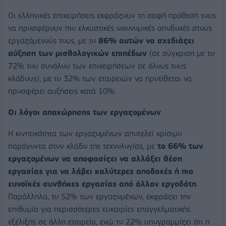
Οι ελληνικές επιχειρήσεις εκφράζουν τη σαφή πρόθεσή τους
να προσφέρουν πιο ελκυστικές οικονομικές αποδοχές στους
εργαζόμενούς τους, με το
86% αυτών να σχεδιάζει
αύξηση των μισθολογικών επιπέδων
(σε σύγκριση με το
72% του συνόλου των επιχειρήσεων σε όλους τους
κλάδους), με το 32% των εταιρειών να προτίθεται να
προσφέρει αυξήσεις κατά 10%.
Οι λόγοι αποχώρησης των εργαζομένων
Η κινητικότητα των εργαζομένων αποτελεί κρίσιμο
παράγοντα στον κλάδο της τεχνολογίας, με
το 66% των
εργαζομένων να αποφασίζει να αλλάξει θέση
εργασίας για να λάβει καλύτερες αποδοχές ή πιο
ευνοϊκές συνθήκες εργασίας από άλλον εργοδότη
.
Παράλληλα, το 52% των εργαζομένων, εκφράζει την
επιθυμία για περισσότερες ευκαιρίες επαγγελματικής
εξέλιξης σε άλλη εταιρεία, ενώ το 22% υπογραμμίζει ότι η