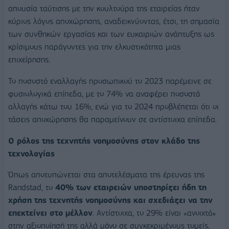
απουσία ταύτισης με την κουλτούρα της εταιρείας ήταν
κύριος λόγος αποχώρησης, αναδεικνύοντας, έτσι, τη σημασία
των συνθηκών εργασίας και των ευκαιριών ανάπτυξης ως
κρίσιμους παράγοντες για την ελκυστικότητα μιας
επιχείρησης.
Το ποσοστό εναλλαγής προσωπικού το 2023 παρέμεινε σε
φυσιολογικά επίπεδα, με το 74% να αναφέρει ποσοστό
αλλαγής κάτω του 16%, ενώ για το 2024 προβλέπεται ότι οι
τάσεις αποχώρησης θα παραμείνουν σε αντίστοιχα επίπεδα.
Ο ρόλος της τεχνητής νοημοσύνης στον κλάδο της
τεχνολογίας
Όπως αποτυπώνεται στα αποτελέσματα της έρευνας της
Randstad, το
40% των εταιρειών υποστηρίζει ήδη τη
χρήση της τεχνητής νοημοσύνης και σχεδιάζει να την
επεκτείνει στο μέλλον
. Αντίστοιχα, το 29% είναι «ανοιχτό»
στην αξιοποίησή της αλλά μόνο σε συγκεκριμένους τομείς,