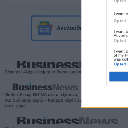
Opted 
I want t
Opted 
I want 
Advertis
Opted 
I want t
of my P
was col
Opted 
Πήρε τον Αλέρικ Φρίμαν ο Βίκος Ιωαννίνων
Metlen: Ρεκόρ EBITDA στο α' εξάμηνο,
HELLENiQ ENERGY
στα 550 εκατ. ευρώ – Καθαρά κέρδη 313
στο α' εξάμηνο –
εκατ. ευρώ.
EBITDA