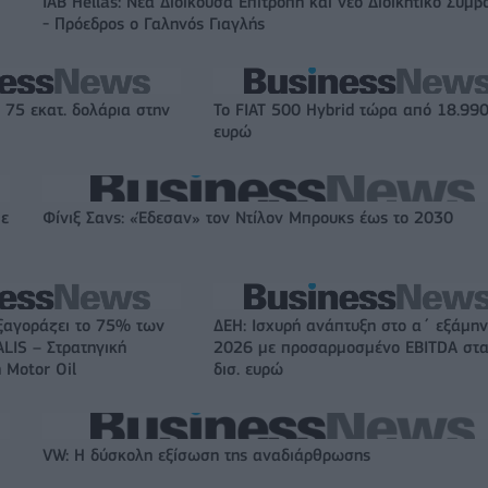
IAB Hellas: Νέα Διοικούσα Επιτροπή και νέο Διοικητικό Συμβ
- Πρόεδρος ο Γαληνός Γιαγλής
 75 εκατ. δολάρια στην
Το FIAT 500 Hybrid τώρα από 18.99
ευρώ
με
Φίνιξ Σανς: «Έδεσαν» τον Ντίλον Μπρουκς έως το 2030
ξαγοράζει το 75% των
ΔΕΗ: Ισχυρή ανάπτυξη στο α΄ εξάμη
LIS – Στρατηγική
2026 με προσαρμοσμένο EBITDA στα
 Motor Oil
δισ. ευρώ
VW: Η δύσκολη εξίσωση της αναδιάρθρωσης