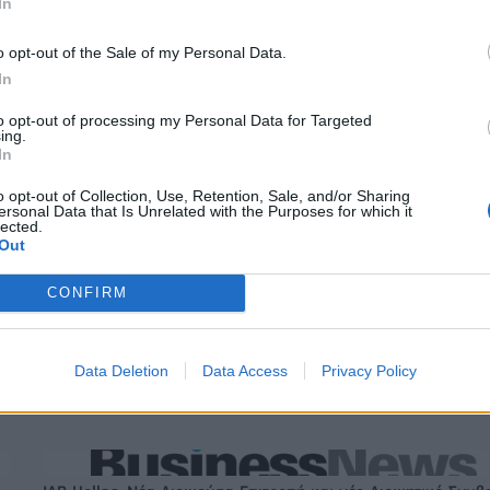
In
o opt-out of the Sale of my Personal Data.
In
to opt-out of processing my Personal Data for Targeted
ing.
In
o opt-out of Collection, Use, Retention, Sale, and/or Sharing
ersonal Data that Is Unrelated with the Purposes for which it
lected.
Out
Στους Ντένβερ Νάγκετς ο Λόνι Γουόκερ
CONFIRM
: Κέρδη 393 εκατ. ευρώ
Viohalco: Αυξημένος κατά 14% ο τζί
Data Deletion
Data Access
Privacy Policy
 Στα 734 εκατ. ευρώ τα
στο α' εξάμηνο, στα 4,3 δισ. ευρώ – 
446 εκατ. ευρώ τα EBITDA