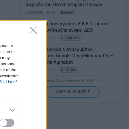
Ιατρικής του Πανεπιστημίου Πατρών
06/08/2026 - 10:08
ΕΛΛΑΔΑ
Συνάντηση συνεργασίας Ε.Β.Ε.Π. με τον
υπουργό Ανάπτυξης ενόψει ΔΕΘ
06/08/2026 - 09:52
ΟΙΚΟΝΟΜΙΑ
sonal or
Ο Demis Hassabis αναλαμβάνει
ection to
Πρόεδρος της Google DeepMind και Chief
ou may
Scientist της Alphabet
 personal
out of the
06/08/2026 - 09:32
ΠΡΟΣΩΠΑ
 downstream
FIFA: Η «συγνώμη» προς τις 211
B’s List of
ομοσπονδίες-μέλη και η στήριξη του
ΟΛΕΣ ΟΙ ΕΙΔΗΣΕΙΣ
συμβουλίου σε Ινφαντίνο
06/08/2026 - 09:25
ΑΘΛΗΤΙΣΜΟΣ
Metlen: Ρεκόρ EBITDA στο α' εξάμηνο,
στα 550 εκατ. ευρώ – Καθαρά κέρδη 313
εκατ. ευρώ.