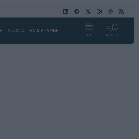
ΚΗ
ΚΟΣΜΟΣ
BN MAGAZINE
ΡΟΗ
ΜΕΝΟΥ