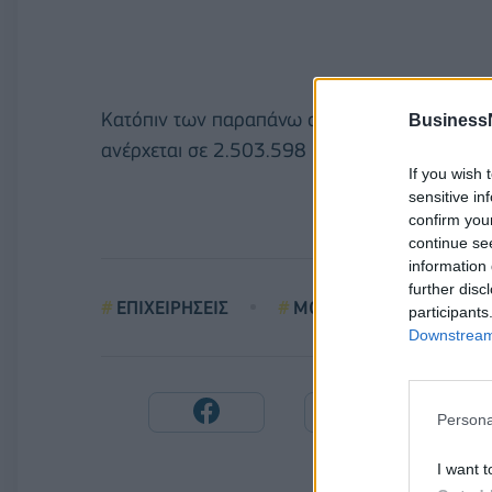
Κατόπιν των παραπάνω συναλλαγών, ο αριθμός
Business
ανέρχεται σε 2.503.598 και αντιστοιχεί σε π
If you wish 
sensitive in
confirm you
continue se
information 
further disc
ΕΠΙΧΕΙΡΗΣΕΙΣ
MOTOR OIL
ΙΔΙ
participants
Downstream 
Persona
I want t