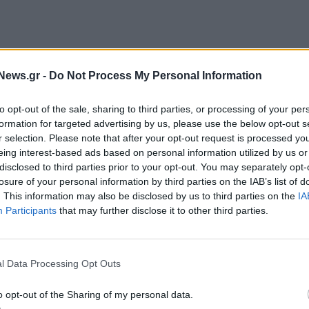
 των ίδιων μετοχών που κατέχει η Εταιρεία
News.gr -
Do Not Process My Personal Information
οσοστό 2,26% του μετοχικού κεφαλαίου της.
to opt-out of the sale, sharing to third parties, or processing of your per
formation for targeted advertising by us, please use the below opt-out s
r selection. Please note that after your opt-out request is processed y
eing interest-based ads based on personal information utilized by us or
disclosed to third parties prior to your opt-out. You may separately opt-
losure of your personal information by third parties on the IAB’s list of
ΕΣ ΜΕΤΟΧΕΣ
. This information may also be disclosed by us to third parties on the
IA
Participants
that may further disclose it to other third parties.
l Data Processing Opt Outs
o opt-out of the Sharing of my personal data.