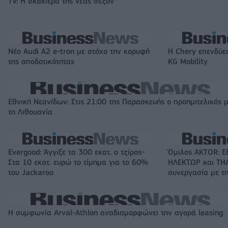
TV: Η σκακιέρα της νέας σεζόν
Νέο Audi A2 e-tron με στόχο την κορυφή
Η Chery επενδύει
της αποδοτικότητας
KG Mobility
Εθνική Νεανίδων: Στις 21:00 της Παρασκευής ο προημιτελικός 
τη Λιθουανία
Evergood: Άγγιξε τα 300 εκατ. ο τζίρος-
Όμιλος AKTOR: Ε
Στα 10 εκατ. ευρώ το τίμημα για το 60%
ΗΛΕΚΤΩΡ και THA
του Jackaroo
συνεργασία με τη
Η συμφωνία Arval-Athlon αναδιαμορφώνει την αγορά leasing