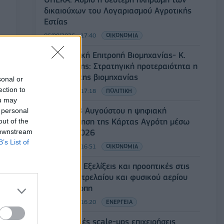
δικαιούχων του Λογαριασμού Αγροτικής
Εστίας
06/08/2026 - 17:40
ΟΙΚΟΝΟΜΙΑ
Κυβερνητική Επιτροπή Βιομηχανίας- Κ.
Μητσοτάκης: Στρατηγική προτεραιότητα η
ενίσχυση της βιομηχανίας
sonal or
ection to
06/08/2026 - 17:18
ΠΟΛΙΤΙΚΗ
ou may
Από τις 28 Αυγούστου η ψηφιακή
 personal
ενεργοποίηση της Κάρτας Αγρότη μέσω
out of the
 downstream
της ΕΑΕ 2026
B’s List of
06/08/2026 - 16:51
ΟΙΚΟΝΟΜΙΑ
Eurobank: Εξελίξεις και προοπτικές στις
αγορές πετρελαίου και φυσικού αερίου
στην Ευρώπη
06/08/2026 - 16:20
ΕΝΕΡΓΕΙΑ
Οι ελληνικές scale-ups επιχειρήσεις