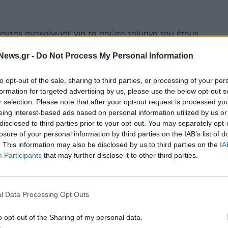
γαντας ανακοίνωσε για το πρώτο τρίμηνο του έτους
ά μετοχή
, ξεπερνώντας τη μέση εκτίμηση των
News.gr -
Do Not Process My Personal Information
to opt-out of the sale, sharing to third parties, or processing of your per
ολάρια
αυξημένα κατά περισσότερο από 2% από
formation for targeted advertising by us, please use the below opt-out s
ώς χαμηλότερα από τα 21,4 δισ. που ανέμενε
r selection. Please note that after your opt-out request is processed y
eing interest-based ads based on personal information utilized by us or
disclosed to third parties prior to your opt-out. You may separately opt-
losure of your personal information by third parties on the IAB’s list of
κέρδη 5,35 δισ. δολαρίων
, ή 2,20 δολάρια ανά
. This information may also be disclosed by us to third parties on the
IA
καθαρής ζημίας 491 εκατ, δολαρίων ή 19 σεντς ανά
Participants
that may further disclose it to other third parties.
τερα (όταν
J&J
ενέγραψε κόστη γύρω από τις
ών και το spinoff της μονάδας υγείας καταναλωτών
l Data Processing Opt Outs
o opt-out of the Sharing of my personal data.