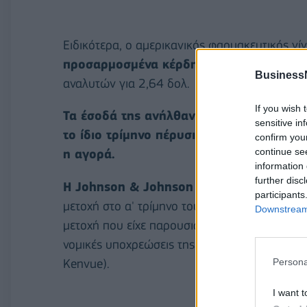
Ειδικότερα, ο αμερικανικός φαρμακευτικός γί
προσαρμοσμένα κέρδη 2,71 δολαρίων αν
Business
αναλυτών για 2,64 δολ.
If you wish 
Τα έσοδά της ανήλθαν στα 21,38 δισ. δ
sensitive in
το ίδιο τρίμηνο πέρυσι, όμως
ήταν ελαφρ
confirm you
continue se
η αγορά.
information 
further disc
Η Johnson & Johnson σημείωσε καθαρά 
participants
μετοχή στο α' τρίμηνο του 2024, έναντι της 
Downstream 
μετοχή που είχε παρουσιάσει ένα χρόνο νωρί
νομικές υποχρεώσεις της για σκόνη ταλκ μωρ
Kenvue).
Persona
I want t