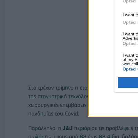
Opted 
I want t
Opted 
I want 
Advertis
Opted 
I want t
of my P
was col
Opted 
Στο τρέχον τρίμηνο η εταιρεία έλαβε σημαν
της στην ιατρική τεχνολογία, με φόντο τη ση
χειρουργικές επεμβάσεις, ειδικά μεταξύ των η
πανδημίας του Covid.
Παράλληλα, η
J&J
περιόρισε τις προβλέψεις τ
πωλήσεις ύψους από 88 έως 88,4 δισ. δολάρι