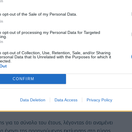
In
o opt-out of the Sale of my Personal Data.
In
to opt-out of processing my Personal Data for Targeted
ing.
In
o opt-out of Collection, Use, Retention, Sale, and/or Sharing
ersonal Data that Is Unrelated with the Purposes for which it
lected.
Out
CONFIRM
τική ώθηση από το άλμα των πωλήσεων του κλάδου
μαντική ανάκαμψη της ζήτησης για μη επείγουσες
λικιωμένων που τις ανέβαλλαν κατά τη διάρκεια της
Data Deletion
Data Access
Privacy Policy
ης για το σύνολο του έτους, λέγοντας ότι αναμένει
α έναντι της προηγούμενης εκτίμησης στο εύρος