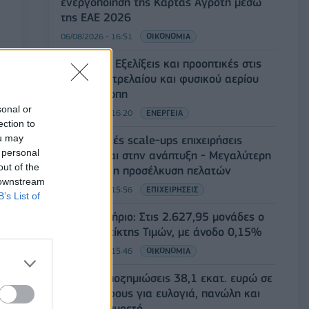
ενεργοποίηση της Κάρτας Αγρότη μέσω
της ΕΑΕ 2026
06/08/2026 - 16:51
ΟΙΚΟΝΟΜΙΑ
Eurobank: Εξελίξεις και προοπτικές στις
αγορές πετρελαίου και φυσικού αερίου
στην Ευρώπη
sonal or
06/08/2026 - 16:20
ΕΝΕΡΓΕΙΑ
ection to
ou may
Οι ελληνικές scale-ups επιχειρήσεις
 personal
στρέφονται στην ανάπτυξη - Μεγαλύτερη
out of the
πρόκληση η προσέλκυση πελατών
 downstream
06/08/2026 - 15:56
ΕΠΙΧΕΙΡΗΣΕΙΣ
B’s List of
Χρηματιστήριο: Στις 2.627,95 μονάδες ο
Γενικός Δείκτης Τιμών, με άνοδο 0,15%
06/08/2026 - 15:46
ΟΙΚΟΝΟΜΙΑ
ΥΠΑΑΤ: Αποζημιώσεις 38,1 εκατ. ευρώ σε
κτηνοτρόφους για ευλογιά, πανώλη και
αφθώδη πυρετό