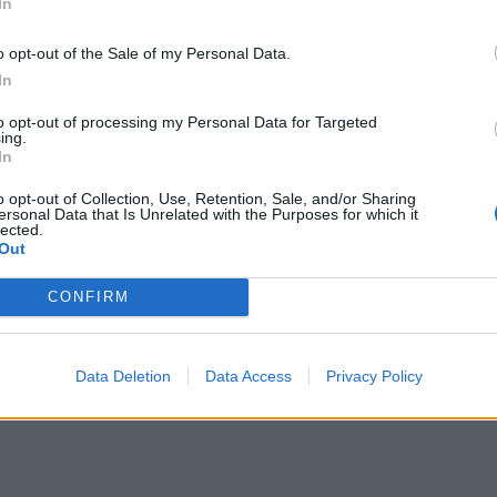
In
ιαφερόμενους αγοραστές οι οποίες όμως δεν έχουν
 η Εταιρεία υπενθυμίζει ότι, πάντα, προβαίνει σε
o opt-out of the Sale of my Personal Data.
τε συντρέχει γεγονός που δημιουργεί υποχρέωση
In
to opt-out of processing my Personal Data for Targeted
ing.
In
o opt-out of Collection, Use, Retention, Sale, and/or Sharing
ersonal Data that Is Unrelated with the Purposes for which it
lected.
Out
CONFIRM
Data Deletion
Data Access
Privacy Policy