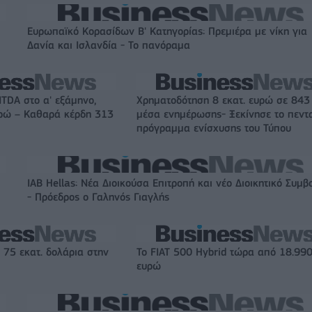
Ευρωπαϊκό Κορασίδων Β' Κατηγορίας: Πρεμιέρα με νίκη για
Δανία και Ισλανδία - Το πανόραμα
ITDA στο α' εξάμηνο,
Χρηματοδότηση 8 εκατ. ευρώ σε 843
υρώ – Καθαρά κέρδη 313
μέσα ενημέρωσης- Ξεκίνησε το πεντ
πρόγραμμα ενίσχυσης του Τύπου
IAB Hellas: Νέα Διοικούσα Επιτροπή και νέο Διοικητικό Συμβ
- Πρόεδρος ο Γαληνός Γιαγλής
 75 εκατ. δολάρια στην
Το FIAT 500 Hybrid τώρα από 18.99
ευρώ