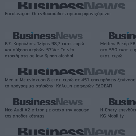
EuroLeague: Οι ενθουσιώδεις πρωτοεμφανιζόμενοι
Β.Σ. Καρούλιας: Τζίρος 98,7 εκατ. ευρώ
Metlen: Ρεκόρ EB
και αύξηση κερδών 57% - Τα νέα
στα 550 εκατ. ε
στοιχήματα σε low & non alcohol
εκατ. ευρώ
Media: Με ενίσχυση 8 εκατ. ευρώ σε 451 επιχειρήσεις ξεκίνησε
το πρόγραμμα στήριξης- Κάλυψη εισφορών ΕΔΟΕΑΠ
Νέο Audi A2 e-tron με στόχο την κορυφή
Η Chery επενδύει
της αποδοτικότητας
KG Mobility