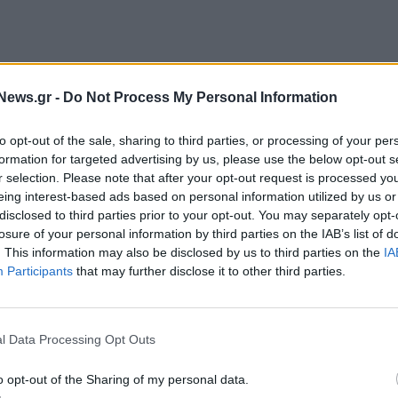
 μετόχους, αυτοί κατά τα τελευταία χρόνια έχουν
News.gr -
Do Not Process My Personal Information
εις από ενδιαφερόμενους αγοραστές οι οποίες όμως
σμα, αναφέρει η σχετική ανακοίνωση της
to opt-out of the sale, sharing to third parties, or processing of your per
formation for targeted advertising by us, please use the below opt-out s
r selection. Please note that after your opt-out request is processed y
eing interest-based ads based on personal information utilized by us or
disclosed to third parties prior to your opt-out. You may separately opt-
 Κεφαλαιαγοράς αναφορικά με το 08/03/2024
losure of your personal information by third parties on the IAB’s list of
. This information may also be disclosed by us to third parties on the
IA
μενο σε φημολογία περί ενδεχόμενης πώλησης της
Participants
that may further disclose it to other third parties.
εία), και σε συνέχεια σχετικής επικοινωνίας με τους
ος το επενδυτικό κοινό ότι δεν υφίστανται
ό fund για την εξαγορά του πλειοψηφικού πακέτου
l Data Processing Opt Outs
σχετικό δημοσίευμα. Επιπρόσθετα, όπως επίσης
o opt-out of the Sharing of my personal data.
οί κατά τα τελευταία χρόνια έχουν δεχθεί, και