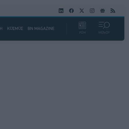
ΚΗ
ΚΟΣΜΟΣ
BN MAGAZINE
ΡΟΗ
ΜΕΝΟΥ