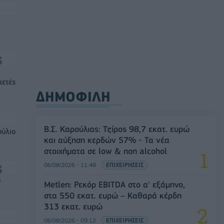
αετές
ΔΗΜΟΦΙΛΗ
Β.Σ. Καρούλιας: Τζίρος 98,7 εκατ. ευρώ
ούλιο
και αύξηση κερδών 57% - Τα νέα
στοιχήματα σε low & non alcohol
06/08/2026 - 11:48
ΕΠΙΧΕΙΡΗΣΕΙΣ
0
Metlen: Ρεκόρ EBITDA στο α' εξάμηνο,
στα 550 εκατ. ευρώ – Καθαρά κέρδη
313 εκατ. ευρώ
06/08/2026 - 09:12
ΕΠΙΧΕΙΡΗΣΕΙΣ