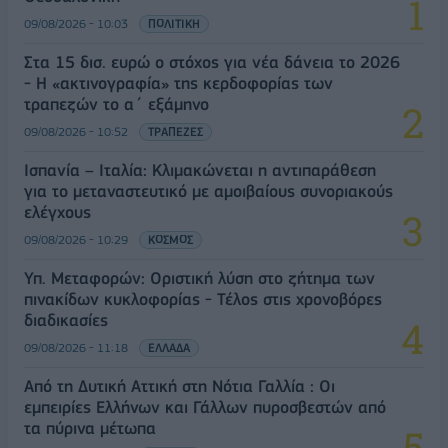
09/08/2026 - 10:03
ΠΟΛΙΤΙΚΗ
Στα 15 δισ. ευρώ ο στόχος για νέα δάνεια το 2026
- Η «ακτινογραφία» της κερδοφορίας των
τραπεζών το α΄ εξάμηνο
09/08/2026 - 10:52
ΤΡΑΠΕΖΕΣ
Ισπανία – Ιταλία: Κλιμακώνεται η αντιπαράθεση
για το μεταναστευτικό με αμοιβαίους συνοριακούς
ελέγχους
09/08/2026 - 10:29
ΚΟΣΜΟΣ
Υπ. Μεταφορών: Οριστική λύση στο ζήτημα των
πινακίδων κυκλοφορίας - Τέλος στις χρονοβόρες
διαδικασίες
09/08/2026 - 11:18
ΕΛΛΑΔΑ
Από τη Δυτική Αττική στη Νότια Γαλλία : Οι
εμπειρίες Ελλήνων και Γάλλων πυροσβεστών από
τα πύρινα μέτωπα