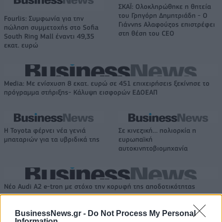
ΣΚΑΪ: Ολοκληρώθηκε η θητεία
του Γρηγόρη Δημητριάδη - Ο
Fourlis: Συμφωνία για την
Γιάννης Αλαφούζος επιστρέφει
πώληση συμμετοχής στο Sofia
στη θέση του CEO
South Ring Mall έναντι 49,35
εκατ. ευρώ
Media: Με ενίσχυση 8 εκατ. ευρώ σε 451 επιχειρήσεις ξεκίνησε το
πρόγραμμα στήριξης- Κάλυψη εισφορών ΕΔΟΕΑΠ
Η Toyota φέρνει νέα γενιά
Σε κινεζική… πολιορκία η
μπαταριών για τα υβριδικά της
ευρωπαϊκή
αυτοκινητοβιομηχανία
Νέο Audi A2 e-tron με στόχο την κορυφή της αποδοτικότητας
BusinessNews.gr -
Do Not Process My Personal
Information