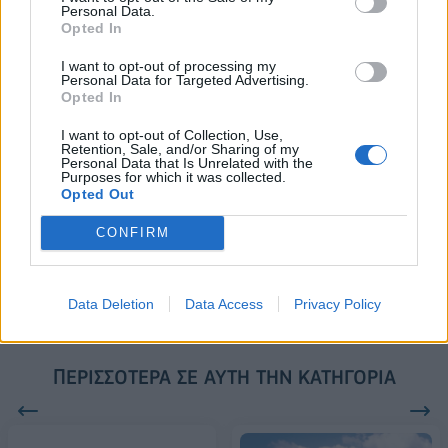
Personal Data.
Το FIAT 500 Hybrid τώρα από
Ατρόμητος και Novibet
Opted In
18.990 ευρώ
συνεχίζουν μαζί: Ανανέωση της
συνεργασίας τους μέχρι το
I want to opt-out of processing my
2028
Personal Data for Targeted Advertising.
Opted In
I want to opt-out of Collection, Use,
18η συνεχόμενη χρονιά για τον ΟΤΕ στη διεθνή σειρά δεικτών
Retention, Sale, and/or Sharing of my
Personal Data that Is Unrelated with the
FTSE4Good
Purposes for which it was collected.
Opted Out
CONFIRM
Alpha Bank: Για πρώτη φορά το Αρχαίο Θέατρο Επιδαύρου άνοιξε τις
πύλες του σε όλους
Data Deletion
Data Access
Privacy Policy
ΠΕΡΙΣΣΌΤΕΡΑ ΣΕ ΑΥΤΉ ΤΗΝ ΚΑΤΗΓΟΡΊΑ