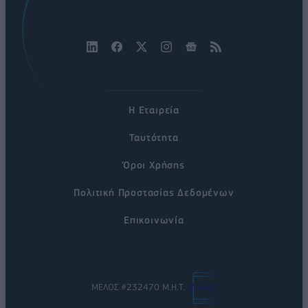
Η Εταιρεία
Ταυτότητα
Όροι Χρήσης
Πολιτική Προστασίας Δεδομένων
Επικοινωνία
ΜΕΛΟΣ #232470 Μ.Η.Τ.