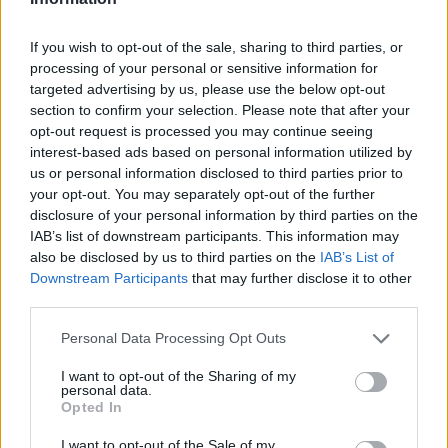
«Έριξε τις απαιτήσεις του για
Στον Ερυθρό Αστέρα ο
Γουόκαπ ο Ολυμπιακός – Ζητά
Γουάιλερ-Μπαμπ (pic)
δύο εκατομμύρια από την
If you wish to opt-out of the sale, sharing to third parties, or
Ντουμπάι»
processing of your personal or sensitive information for
targeted advertising by us, please use the below opt-out
section to confirm your selection. Please note that after your
opt-out request is processed you may continue seeing
Χρηματιστήριο Αθηνών: Εβδομαδιαία άνοδος 1,76%, κέρδη 23,31%
interest-based ads based on personal information utilized by
από τις αρχές του έτους
us or personal information disclosed to third parties prior to
your opt-out. You may separately opt-out of the further
disclosure of your personal information by third parties on the
IAB’s list of downstream participants. This information may
Ελληνική Αναπτυξιακή Τράπεζα:
Υπ. Μεταφορών: Οριστική λύση
also be disclosed by us to third parties on the
IAB’s List of
Με «προίκα» 2 δισ. ευρώ
στο ζήτημα των πινακίδων
Downstream Participants
that may further disclose it to other
ανοίγει δρόμο για δάνεια έως 5
κυκλοφορίας - Τέλος στις
third parties.
δισ. σε μικρομεσαίες
χρονοβόρες διαδικασίες
Personal Data Processing Opt Outs
I want to opt-out of the Sharing of my
Η Chery επενδύει 75 εκατ. δολάρια στην KG Mobility
personal data.
Opted In
I want to opt-out of the Sale of my