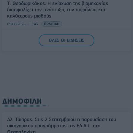
Τ. Θεοδωρικάκος: Η ενίσχυση της βιομηχανίας
διασφαλίζει την ανάπτυξη, την ασφάλεια και
καλύτερους μισθούς
09/08/2026 - 11:43
ΠΟΛΙΤΙΚΗ
Υπ. Μεταφορών: Οριστική λύση στο ζήτημα των
ΟΛΕΣ ΟΙ ΕΙΔΗΣΕΙΣ
πινακίδων κυκλοφορίας - Τέλος στις χρονοβόρες
διαδικασίες
09/08/2026 - 11:18
ΕΛΛΑΔΑ
ΔΗΜΟΦΙΛΗ
Αλ. Τσίπρας: Στις 2 Σεπτεμβρίου η παρουσίαση του
οικονομικού προγράμματος της ΕΛ.Α.Σ. στη
Θεσσαλονίκη