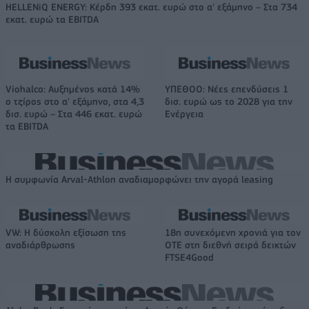
HELLENiQ ENERGY: Κέρδη 393 εκατ. ευρώ στο α' εξάμηνο – Στα 734
εκατ. ευρώ τα EBITDA
Viohalco: Αυξημένος κατά 14%
ΥΠΕΘΟΟ: Νέες επενδύσεις 1
ο τζίρος στο α' εξάμηνο, στα 4,3
δισ. ευρώ ως το 2028 για την
δισ. ευρώ – Στα 446 εκατ. ευρώ
Ενέργεια
τα EBITDA
Η συμφωνία Arval-Athlon αναδιαμορφώνει την αγορά leasing
VW: Η δύσκολη εξίσωση της
18η συνεχόμενη χρονιά για τον
αναδιάρθρωσης
ΟΤΕ στη διεθνή σειρά δεικτών
FTSE4Good