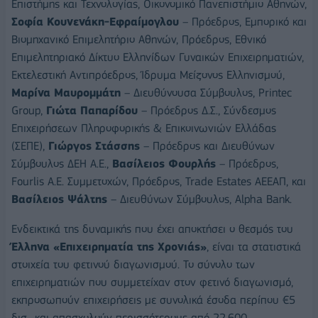
Επιστήμης και Τεχνολογίας, Οικονομικό Πανεπιστήμιο Αθηνών,
Σοφία Κουνενάκη-Εφραίμογλου
– Πρόεδρος, Εμπορικό και
Βιομηχανικό Επιμελητήριο Αθηνών, Πρόεδρος, Εθνικό
Επιμελητηριακό Δίκτυο Ελληνίδων Γυναικών Επιχειρηματιών,
Εκτελεστική Αντιπρόεδρος, Ίδρυμα Μείζονος Ελληνισμού,
Μαρίνα Μαυρομμάτη
– Διευθύνουσα Σύμβουλος, Printec
Group,
Γιώτα Παπαρίδου
– Πρόεδρος Δ.Σ., Σύνδεσμος
Επιχειρήσεων Πληροφορικής & Επικοινωνιών Ελλάδας
(ΣΕΠΕ),
Γιώργος Στάσσης
– Πρόεδρος και Διευθύνων
Σύμβουλος ΔΕΗ Α.Ε.,
Βασίλειος Φουρλής
– Πρόεδρος,
Fourlis Α.Ε. Συμμετοχών, Πρόεδρος, Trade Estates AEEAΠ, και
Βασίλειος Ψάλτης
– Διευθύνων Σύμβουλος, Alpha Bank.
Ενδεικτικά της δυναμικής που έχει αποκτήσει ο θεσμός του
Έλληνα «Επιχειρηματία της Χρονιάς»
, είναι τα στατιστικά
στοιχεία του φετινού διαγωνισμού. Το σύνολο των
επιχειρηματιών που συμμετείχαν στον φετινό διαγωνισμό,
εκπροσωπούν επιχειρήσεις με συνολικά έσοδα περίπου €5
δισ., και απασχολούν περισσότερους από 22.600