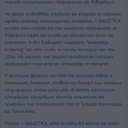
παροχής επιχειρηματικών πληροφοριών και δεδομένων.
Με όραμα να βοηθήσει επενδυτές και εταιρείες να παίρνουν
υψηλής ποιότητας επιχειρηματικές αποφάσεις, η DIALECTICA
συνδέει τους πελάτες της που αναζητούν πληροφορίες σε
διάφορους τομείς και αγορές, με ειδικούς που έχουν τις
απαντήσεις. Η όλη διαδικασία ονομάζεται “knowledge
brokering” και, στην ουσία, το προϊόν λειτουργεί σαν ένα
«Uber της γνώσης» που παρέχει πρόσβαση σε πολύτιμη
εξειδικευμένη πληροφόρηση (knowledge on demand).
Η καινοτομία βρίσκεται στο DNA της εταιρείας, καθώς η
καταχώριση, διαχείριση, σύνθεση και διανομή των χιλιάδων
πληροφοριών, γίνεται μέσω μίας ιδιοκτήτης τεχνολογικής
πλατφόρμας αλγορίθμων τεχνητής νοημοσύνης και
προϊόντων που αναπτύσσονται από τα Τμήματα Καινοτομίας
και Τεχνολογίας.
Σήμερα, η DIALECTICA, μέσα σε μόλις 8,5 χρόνια, και χωρίς