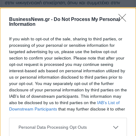
στην οικογενειακή επιχείρηση, όπου και συμμετέχει στην
επέκταση του προσανατολισμού της AUTOHELLAS στις
μακροχρόνιες μισθώσεις (leasing) και στη διαχείριση στόλου.
BusinessNews.gr -
Do Not Process My Personal
Information
Λίγα χρόνια αργότερα, θα έρθει η εισαγωγή της
AUTOHELLAS στο Χρηματιστήριο Αθηνών, προδιαγράφοντας
If you wish to opt-out of the sale, sharing to third parties, or
τη δυναμική πορεία ανάπτυξης του Ομίλου, που θα
processing of your personal or sensitive information for
ακολουθήσει.
targeted advertising by us, please use the below opt-out
section to confirm your selection. Please note that after your
Το 1999, με απόφαση του Θ. Βασιλάκη, η AEGEAN μπαίνει
opt-out request is processed you may continue seeing
στις τακτικές αερομεταφορές, με όραμα ένα νέο επίπεδο
interest-based ads based on personal information utilized by
υπηρεσιών για τη χώρα, με τη στήριξη ακόμη τεσσάρων
us or personal information disclosed to third parties prior to
σημαντικών αρχικών μετόχων. Τα χρόνια που ακολουθούν, ο
your opt-out. You may separately opt-out of the further
disclosure of your personal information by third parties on the
Ευτύχιος Βασιλάκης, μαζί με τον κ. Δημήτρη Γερογιάννη, και
IAB’s list of downstream participants. This information may
μία δυναμικά εξελισσόμενη ομάδα στελεχών, θα οδηγήσουν
also be disclosed by us to third parties on the
IAB’s List of
σταδιακά – παρά μια σειρά διαχρονικών κρίσεων – την
Downstream Participants
that may further disclose it to other
AEGEAN στη σημερινή της θέση. Με σταθερά βήματα και
third parties.
έμφαση στην ποιότητα και την αξιοπιστία, η εταιρεία
Personal Data Processing Opt Outs
προχωρά με οργανική ανάπτυξη, αλλά και με μια