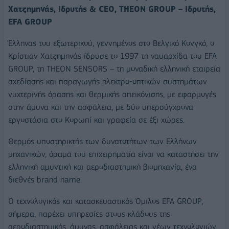
Χατζημηνάς, Ιδρυτής &
CEO
,
THEON
GROUP
– Ιδρυτής,
EFA GROUP
Έλληνας του εξωτερικού, γεννημένος στο Βελγικό Κονγκό, ο
Κρίστιαν Χατζημηνάς ίδρυσε το 1997 τη ναυαρχίδα του EFA
GROUP, τη THEON SENSORS – τη μοναδική ελληνική εταιρεία
σχεδίασης και παραγωγής ηλεκτρο-οπτικών συστημάτων
νυχτερινής όρασης και θερμικής απεικόνισης, με εφαρμογές
στην άμυνα και την ασφάλεια, με δύο υπερσύγχρονα
εργοστάσια στο Κορωπί και γραφεία σε έξι χώρες.
Θερμός υποστηρικτής των δυνατοτήτων των Ελλήνων
μηχανικών, όραμα του επιχειρηματία είναι να καταστήσει την
ελληνική αμυντική και αεροδιαστημική βιομηχανία, ένα
διεθνές brand name.
Ο τεχνολογικός και κατασκευαστικός Όμιλος EFA GROUP,
σήμερα, παρέχει υπηρεσίες στους κλάδους της
αεροδιαστημικής, άμυνας, ασφάλειας και νέων τεχνολογιών,