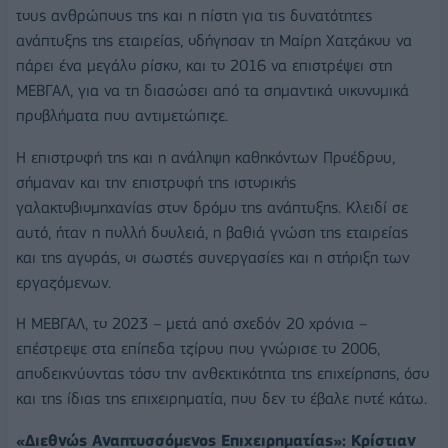
τους ανθρώπους της και η πίστη για τις δυνατότητες
ανάπτυξης της εταιρείας, οδήγησαν τη Μαίρη Χατζάκου να
πάρει ένα μεγάλο ρίσκο, και το 2016 να επιστρέψει στη
ΜΕΒΓΑΛ, για να τη διασώσει από τα σημαντικά οικονομικά
προβλήματα που αντιμετώπιζε.
Η επιστροφή της και η ανάληψη καθηκόντων Προέδρου,
σήμαναν και την επιστροφή της ιστορικής
γαλακτοβιομηχανίας στον δρόμο της ανάπτυξης. Κλειδί σε
αυτό, ήταν η πολλή δουλειά, η βαθιά γνώση της εταιρείας
και της αγοράς, οι σωστές συνεργασίες και η στήριξη των
εργαζόμενων.
Η ΜΕΒΓΑΛ, το 2023 – μετά από σχεδόν 20 χρόνια –
επέστρεψε στα επίπεδα τζίρου που γνώρισε το 2006,
αποδεικνύοντας τόσο την ανθεκτικότητα της επιχείρησης, όσο
και της ίδιας της επιχειρηματία, που δεν το έβαλε ποτέ κάτω.
«Διεθνώς Αναπτυσσόμενος Επιχειρηματίας»: Κρίστιαν