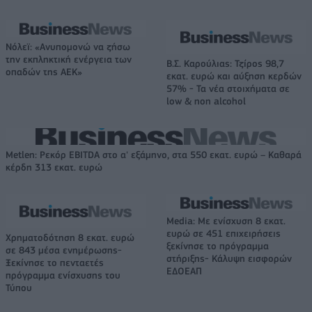
Νόλεϊ: «Ανυπομονώ να ζήσω
την εκπληκτική ενέργεια των
Β.Σ. Καρούλιας: Τζίρος 98,7
οπαδών της ΑΕΚ»
εκατ. ευρώ και αύξηση κερδών
57% - Τα νέα στοιχήματα σε
low & non alcohol
Metlen: Ρεκόρ EBITDA στο α' εξάμηνο, στα 550 εκατ. ευρώ – Καθαρά
κέρδη 313 εκατ. ευρώ
Media: Με ενίσχυση 8 εκατ.
ευρώ σε 451 επιχειρήσεις
Χρηματοδότηση 8 εκατ. ευρώ
ξεκίνησε το πρόγραμμα
σε 843 μέσα ενημέρωσης-
στήριξης- Κάλυψη εισφορών
Ξεκίνησε το πενταετές
ΕΔΟΕΑΠ
πρόγραμμα ενίσχυσης του
Τύπου