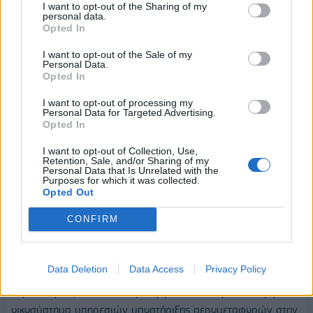
συγχώνευση δυνάμενων ήδη από το 2001, προκειμένου να
I want to opt-out of the Sharing of my
personal data.
εδραιωθεί στην αγορά. Το 2007 θα εισαχθεί στο
Opted In
Χρηματιστήριο Αθηνών, εξασφαλίζοντας τη χρηματοδότηση
για την επέκταση των δραστηριοτήτων της και, παράλληλα,
I want to opt-out of the Sale of my
Personal Data.
θα ξεπεράσει και την, τότε κρατική, Ολυμπιακή, σε αριθμό
Opted In
επιβατών, ενώ το 2013 θα προχωρήσει στην εξαγορά της
I want to opt-out of processing my
OLYMPIC AIR.
Personal Data for Targeted Advertising.
Opted In
Σήμερα, παρά τις σαρωτικές προκλήσεις της πανδημίας, η
I want to opt-out of Collection, Use,
ανάπτυξη και η καινοτομία παραμένουν συνώνυμα των
Retention, Sale, and/or Sharing of my
εταιρειών του Ομίλου. Η AUTOHELLAS διαχειρίζεται στόλο
Personal Data that Is Unrelated with the
Purposes for which it was collected.
57.000 οχημάτων, έχοντας, παράλληλα, σημαντικό μερίδιο
Opted Out
στην εμπορία αυτοκινήτου με σημαντικό portfolio μαρκών,
CONFIRM
έχει παρουσία σε οκτώ χώρες και συμμετέχει ενεργά στη
διαδικασία μετασχηματισμού του κλάδου. Όσο για την
AEGEAN, επεκτείνει διαρκώς τη δραστηριότητά της,
Data Deletion
Data Access
Privacy Policy
ολοκληρώνοντας σταδιακά τις παραλαβές 50 νέων
αεροσκαφών, αλλά και δημιουργώντας το πρώτο σύγχρονο
οικοσύστημα υπηρεσιών υποστήριξης αερομεταφορών στην