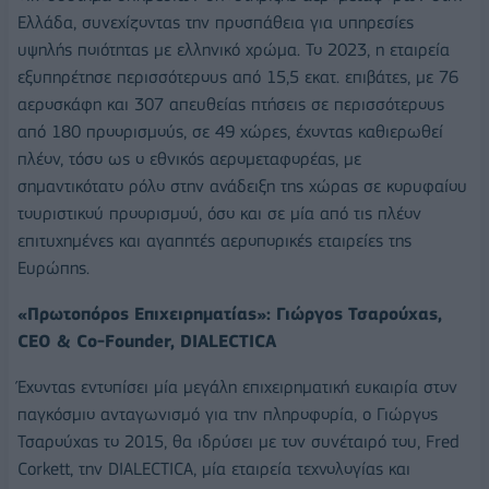
Ελλάδα, συνεχίζοντας την προσπάθεια για υπηρεσίες
υψηλής ποιότητας με ελληνικό χρώμα. Το 2023, η εταιρεία
εξυπηρέτησε περισσότερους από 15,5 εκατ. επιβάτες, με 76
αεροσκάφη και 307 απευθείας πτήσεις σε περισσότερους
από 180 προορισμούς, σε 49 χώρες, έχοντας καθιερωθεί
πλέον, τόσο ως ο εθνικός αερομεταφορέας, με
σημαντικότατο ρόλο στην ανάδειξη της χώρας σε κορυφαίου
τουριστικού προορισμού, όσο και σε μία από τις πλέον
επιτυχημένες και αγαπητές αεροπορικές εταιρείες της
Ευρώπης.
«Πρωτοπόρος Επιχειρηματίας»: Γιώργος Τσαρούχας,
CEO
&
Co
-
Founder
,
DIALECTICA
Έχοντας εντοπίσει μία μεγάλη επιχειρηματική ευκαιρία στον
παγκόσμιο ανταγωνισμό για την πληροφορία, o Γιώργος
Τσαρούχας το 2015, θα ιδρύσει με τον συνέταιρό του, Fred
Corkett, την DIALECTICA, μία εταιρεία τεχνολογίας και