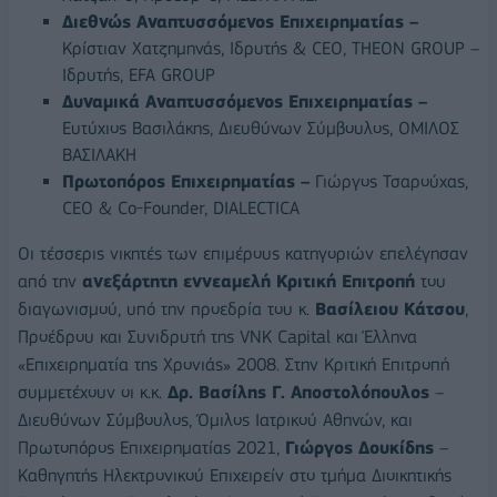
Διεθνώς Αναπτυσσόμενος Επιχειρηματίας –
Κρίστιαν Χατζημηνάς, Ιδρυτής & CEO, THEON GROUP –
Ιδρυτής, EFA GROUP
Δυναμικά Αναπτυσσόμενος Επιχειρηματίας –
Ευτύχιος Βασιλάκης, Διευθύνων Σύμβουλος, ΟΜΙΛΟΣ
ΒΑΣΙΛΑΚΗ
Πρωτοπόρος Επιχειρηματίας –
Γιώργος Τσαρούχας,
CEO & Co-Founder, DIALECTICA
Οι τέσσερις νικητές των επιμέρους κατηγοριών επελέγησαν
από την
ανεξάρτητη εννεαμελή Κριτική Επιτροπή
του
διαγωνισμού, υπό την προεδρία του κ.
Βασίλειου Κάτσου
,
Προέδρου και Συνιδρυτή της VNK Capital και Έλληνα
«Επιχειρηματία της Χρονιάς» 2008. Στην Κριτική Επιτροπή
συμμετέχουν οι κ.κ.
Δρ. Βασίλης Γ. Αποστολόπουλος
–
Διευθύνων Σύμβουλος, Όμιλος Ιατρικού Αθηνών, και
Πρωτοπόρος Επιχειρηματίας 2021,
Γιώργος Δουκίδης
–
Καθηγητής Ηλεκτρονικού Επιχειρείν στο τμήμα Διοικητικής