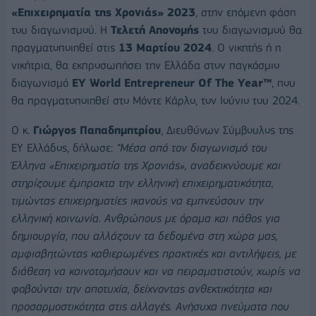
«Επιχειρηματία της Χρονιάς» 2023
, στην επόμενη φάση
του διαγωνισμού. Η
Τελετή Απονομής
του διαγωνισμού θα
πραγματοποιηθεί στις
13 Μαρτίου 2024
. O νικητής ή η
νικήτρια, θα εκπροσωπήσει την Ελλάδα στον παγκόσμιο
διαγωνισμό
EY
World
Entrepreneur
Of
The
Year
™
, που
θα πραγματοποιηθεί στο Μόντε Κάρλο, τον Ιούνιο του 2024.
Ο κ.
Γιώργος Παπαδημητρίου
, Διευθύνων Σύμβουλος της
ΕΥ Ελλάδος, δήλωσε:
“Μέσα από τον διαγωνισμό του
Έλληνα «Επιχειρηματία της Χρονιάς», αναδεικνύουμε και
στηρίζουμε έμπρακτα την ελληνική επιχειρηματικότητα,
τιμώντας επιχειρηματίες ικανούς να εμπνεύσουν την
ελληνική κοινωνία. Ανθρώπους με όραμα και πάθος για
δημιουργία, που αλλάζουν τα δεδομένα στη χώρα μας,
αμφισβητώντας καθιερωμένες πρακτικές και αντιλήψεις, με
διάθεση να καινοτομήσουν και να πειραματιστούν, χωρίς να
φοβούνται την αποτυχία, δείχνοντας ανθεκτικότητα και
προσαρμοστικότητα στις αλλαγές. Ανήσυχα πνεύματα που