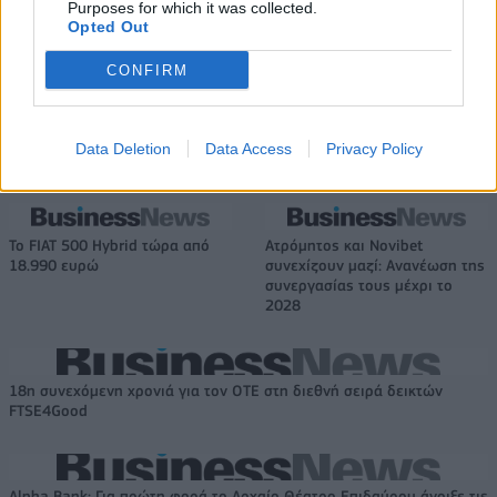
Purposes for which it was collected.
σε 843 μέσα ενημέρωσης-
εξάμηνο, στα 550 εκατ. ευρώ –
Opted Out
Ξεκίνησε το πενταετές
Καθαρά κέρδη 313 εκατ. ευρώ
πρόγραμμα ενίσχυσης του
CONFIRM
Τύπου
Data Deletion
Data Access
Privacy Policy
Η Chery επενδύει 75 εκατ. δολάρια στην KG Mobility
Το FIAT 500 Hybrid τώρα από
Ατρόμητος και Novibet
18.990 ευρώ
συνεχίζουν μαζί: Ανανέωση της
συνεργασίας τους μέχρι το
2028
18η συνεχόμενη χρονιά για τον ΟΤΕ στη διεθνή σειρά δεικτών
FTSE4Good
Alpha Bank: Για πρώτη φορά το Αρχαίο Θέατρο Επιδαύρου άνοιξε τις