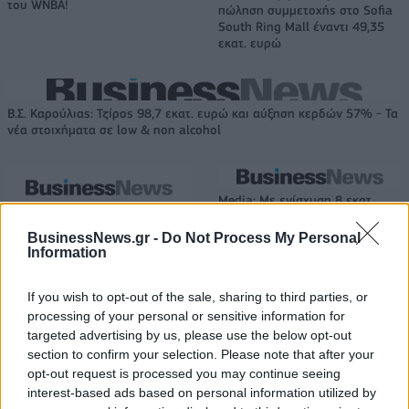
του WNBA!
πώληση συμμετοχής στο Sofia
South Ring Mall έναντι 49,35
εκατ. ευρώ
Β.Σ. Καρούλιας: Τζίρος 98,7 εκατ. ευρώ και αύξηση κερδών 57% - Τα
νέα στοιχήματα σε low & non alcohol
Media: Με ενίσχυση 8 εκατ.
ευρώ σε 451 επιχειρήσεις
Deloitte Ελλάδος:
ξεκίνησε το πρόγραμμα
BusinessNews.gr -
Do Not Process My Personal
Χρηματοοικονομικός
στήριξης- Κάλυψη εισφορών
Information
σύμβουλος της ΔΕΗ για την
ΕΔΟΕΑΠ
είσοδο στην πολωνική αγορά
ενέργειας
If you wish to opt-out of the sale, sharing to third parties, or
processing of your personal or sensitive information for
targeted advertising by us, please use the below opt-out
section to confirm your selection. Please note that after your
IAB Hellas: Νέα Διοικούσα Επιτροπή και νέο Διοικητικό Συμβούλιο -
opt-out request is processed you may continue seeing
Πρόεδρος ο Γαληνός Γιαγλής
interest-based ads based on personal information utilized by