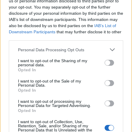
us or personal information disclosed to third parties prior to
your opt-out. You may separately opt-out of the further
Η Toyota φέρνει νέα γενιά
Σε κινεζική… πολιορκία η
disclosure of your personal information by third parties on the
μπαταριών για τα υβριδικά της
ευρωπαϊκή
IAB’s list of downstream participants. This information may
αυτοκινητοβιομηχανία
also be disclosed by us to third parties on the
IAB’s List of
Downstream Participants
that may further disclose it to other
third parties.
Νέο Audi A2 e-tron με στόχο την κορυφή της αποδοτικότητας
Personal Data Processing Opt Outs
I want to opt-out of the Sharing of my
personal data.
Ευρωπαϊκό Κορασίδων: Άνετη
Γιαννακόπουλος: «Όταν σου
Opted In
νίκη της Ελλάδας στην
ρίχνουν μια πέτρα, τους
πρεμιέρα, 78-36 την Ιρλανδία
καταστρέφεις» (vid)
I want to opt-out of the Sale of my
Personal Data.
Opted In
ΕΛΣΤΑΤ: Στο 3,4% υποχώρησε ο πληθωρισμός τον Ιούλιο
I want to opt-out of processing my
Personal Data for Targeted Advertising.
Opted In
I want to opt-out of Collection, Use,
Retention, Sale, and/or Sharing of my
Personal Data that Is Unrelated with the
Χρηματοδότηση 8 εκατ. ευρώ
Metlen: Ρεκόρ EBITDA στο α'