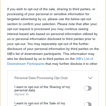
Media: Με ενίσχυση 8 εκατ.
If you wish to opt-out of the sale, sharing to third parties, or
ευρώ σε 451 επιχειρήσεις
Χρηματοδότηση 8 εκατ. ευρώ
processing of your personal or sensitive information for
ξεκίνησε το πρόγραμμα
σε 843 μέσα ενημέρωσης-
targeted advertising by us, please use the below opt-out
στήριξης- Κάλυψη εισφορών
Ξεκίνησε το πενταετές
section to confirm your selection. Please note that after your
ΕΔΟΕΑΠ
πρόγραμμα ενίσχυσης του
opt-out request is processed you may continue seeing
Τύπου
interest-based ads based on personal information utilized by
us or personal information disclosed to third parties prior to
your opt-out. You may separately opt-out of the further
IAB Hellas: Νέα Διοικούσα Επιτροπή και νέο Διοικητικό Συμβούλιο -
disclosure of your personal information by third parties on the
Πρόεδρος ο Γαληνός Γιαγλής
IAB’s list of downstream participants. This information may
also be disclosed by us to third parties on the
IAB’s List of
Downstream Participants
that may further disclose it to other
third parties.
Η Toyota φέρνει νέα γενιά
Σε κινεζική… πολιορκία η
μπαταριών για τα υβριδικά της
ευρωπαϊκή
Personal Data Processing Opt Outs
αυτοκινητοβιομηχανία
I want to opt-out of the Sharing of my
personal data.
Opted In
Νέο Audi A2 e-tron με στόχο την κορυφή της αποδοτικότητας
I want to opt-out of the Sale of my