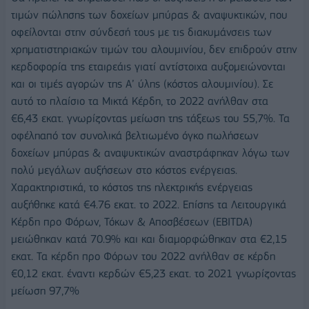
τιμών πώλησης των δοχείων μπύρας & αναψυκτικών, που
οφείλονται στην σύνδεσή τους με τις διακυμάνσεις των
χρηματιστηριακών τιμών του αλουμινίου, δεν επιδρούν στην
κερδοφορία της εταιρεάις γιατί αντίστοιχα αυξομειώνονται
και οι τιμές αγορών της Α’ ύλης (κόστος αλουμινίου). Σε
αυτό το πλαίσιο τα Μικτά Κέρδη, το 2022 ανήλθαν στα
€6,43 εκατ. γνωρίζοντας μείωση της τάξεως του 55,7%. Τα
οφέληαπό τον συνολικά βελτιωμένο όγκο πωλήσεων
δοχείων μπύρας & αναψυκτικών αναστράφηκαν λόγω των
πολύ μεγάλων αυξήσεων στο κόστος ενέργειας.
Χαρακτηριστικά, το κόστος της ηλεκτρικής ενέργειας
αυξήθηκε κατά €4.76 εκατ. το 2022. Επίσης τα Λειτουργικά
Κέρδη προ Φόρων, Τόκων & Αποσβέσεων (EBITDA)
μειώθηκαν κατά 70.9% και και διαμορφώθηκαν στα €2,15
εκατ. Τα κέρδη προ Φόρων του 2022 ανήλθαν σε κέρδη
€0,12 εκατ. έναντι κερδών €5,23 εκατ. το 2021 γνωρίζοντας
μείωση 97,7%