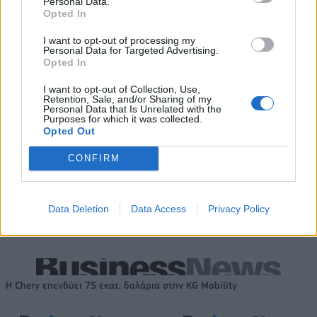
Personal Data.
Opted In
Για την πρόκριση στις "4" οι
Ανανέωσε με Τζον Ιτούνας το
I want to opt-out of processing my
Νεάνιδες απόψε κόντρα στη
Περιστέρι
Personal Data for Targeted Advertising.
Λιθουανία (live stream)
Opted In
I want to opt-out of Collection, Use,
Retention, Sale, and/or Sharing of my
Ειδικό Χωροταξικό Πλαίσιο για τον Τουρισμό: Στρατηγικό εργαλείο
Personal Data that Is Unrelated with the
Purposes for which it was collected.
για βιώσιμη τουριστική ανάπτυξη
Opted Out
CONFIRM
HELLENiQ ENERGY: Κέρδη 393
ΣΤΑΣΥ: 29,4 χλμ. νέων
εκατ. ευρώ στο α' εξάμηνο –
σιδηροτροχιών στο Μετρό της
Data Deletion
Data Access
Privacy Policy
Στα 734 εκατ. ευρώ τα EBITDA
Αθήνας - Στο τελικό στάδιο το
μεγαλύτερο έργο αναβάθμισης
Η Chery επενδύει 75 εκατ. δολάρια στην KG Mobility