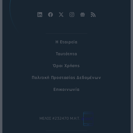
Η Εταιρεία
Ταυτότητα
Όροι Χρήσης
Πολιτική Προστασίας Δεδομένων
Επικοινωνία
ΜΕΛΟΣ #232470 Μ.Η.Τ.