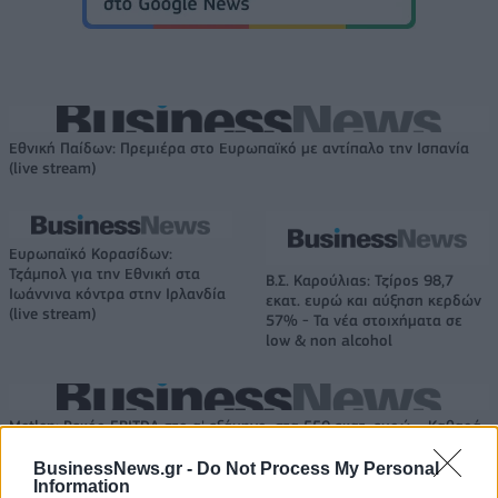
Εθνική Παίδων: Πρεμιέρα στο Ευρωπαϊκό με αντίπαλο την Ισπανία
(live stream)
Ευρωπαϊκό Κορασίδων:
Τζάμπολ για την Εθνική στα
Β.Σ. Καρούλιας: Τζίρος 98,7
Ιωάννινα κόντρα στην Ιρλανδία
εκατ. ευρώ και αύξηση κερδών
(live stream)
57% - Τα νέα στοιχήματα σε
low & non alcohol
Metlen: Ρεκόρ EBITDA στο α' εξάμηνο, στα 550 εκατ. ευρώ – Καθαρά
κέρδη 313 εκατ. ευρώ
BusinessNews.gr -
Do Not Process My Personal
Information