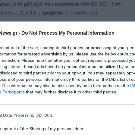
 με το μέρισμα που αντιστοιχεί στις 69.201 ίδιες
Αυγούστου 2023 (ημερομηνία αποκοπής του
News.gr -
Do Not Process My Personal Information
παρακράτηση φόρου 5% σύμφωνα με τα
3, (με την εξαίρεση ή διαφοροποίηση του
to opt-out of the sale, sharing to third parties, or processing of your per
οποίοι υπόκεινται σε ειδικές διατάξεις), και
formation for targeted advertising by us, please use the below opt-out s
ωτέο μέρισμα 0,1903984791 ευρώ ανά μετοχή.
r selection. Please note that after your opt-out request is processed y
eing interest-based ads based on personal information utilized by us or
disclosed to third parties prior to your opt-out. You may separately opt-
 κανόνα προσδιορισμού δικαιούχων (record date)
losure of your personal information by third parties on the IAB’s list of
 στα αρχεία του Συστήματος Άυλων Τίτλων (Σ.Α.Τ)
. This information may also be disclosed by us to third parties on the
IA
 η ημερομηνία αποκοπής είναι η Πέμπτη 24
Participants
that may further disclose it to other third parties.
νεδρίασης.
l Data Processing Opt Outs
o opt-out of the Sharing of my personal data.