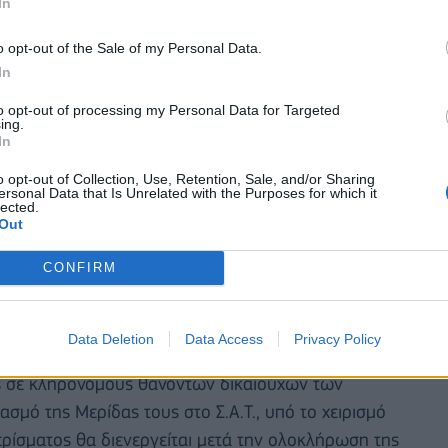
In
o opt-out of the Sale of my Personal Data.
In
to opt-out of processing my Personal Data for Targeted
ing.
In
o opt-out of Collection, Use, Retention, Sale, and/or Sharing
ersonal Data that Is Unrelated with the Purposes for which it
lected.
Out
θεί, την Τετάρτη 30 Αυγούστου 2023 από την
, ως ακολούθως:
CONFIRM
.Α.Τ. (Τράπεζες και Χρηματιστηριακές Εταιρείες)
υργίας της ΕΛ.Κ.Α.Τ.
Data Deletion
Data Access
Privacy Policy
ος σε κληρονόμους θανόντων δικαιούχων των
ασμό της Μερίδας τους στο Σ.Α.T., υπό το χειρισμό
ρίσματος θα διενεργείται μετά την ολοκλήρωση της