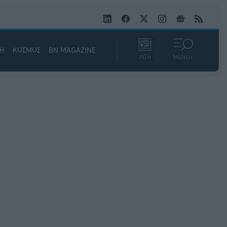
ΚΗ
ΚΟΣΜΟΣ
BN MAGAZINE
ΡΟΗ
ΜΕΝΟΥ