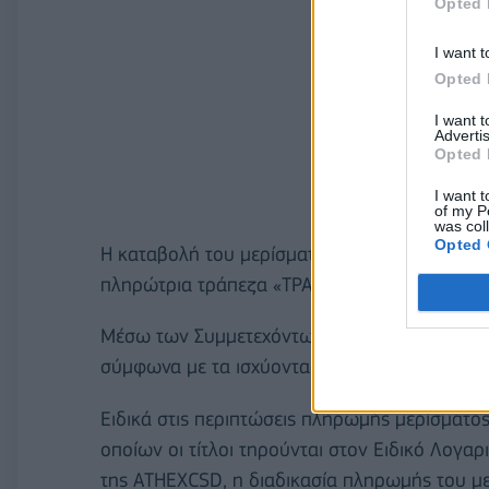
Opted 
I want t
Opted 
I want 
Advertis
Opted 
I want t
of my P
was col
Opted 
Η καταβολή του μερίσματος θα πραγματοποιη
πληρώτρια τράπεζα «ΤΡΑΠΕΖΑ ΠΕΙΡΑΙΩΣ Α.Ε»
Μέσω των Συμμετεχόντων των δικαιούχων στο Σ
σύμφωνα με τα ισχύοντα στον Κανονισμό Λειτο
Ειδικά στις περιπτώσεις πληρωμής μερίσματ
οποίων οι τίτλοι τηρούνται στον Ειδικό Λογαρι
της ATHEXCSD, η διαδικασία πληρωμής του με