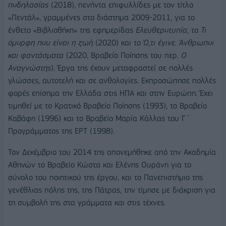
ποδηλασίας
(2018), πενήντα επιφυλλίδες µε τον τίτλο
«Πεντάλ», γραµµένες στο διάστηµα 2009-2011, για το
ένθετο «Βιβλιοθήκη» της εφηµερίδας
Ελευθεροτυπία
, το
Τι
όµορφη που είναι
η ζωή
(2020) και το
Ό,τι έγινε. Άνθρωποι
και φαντάσµατα
(2020, Βραβείο Ποίησης του περ.
Ο
Αναγνώστης
). Έργα της έχουν µεταφραστεί σε πολλές
γλώσσες, αυτοτελή και σε ανθολογίες. Εκπροσώπησε πολλές
φορές επίσηµα την Ελλάδα στις ΗΠΑ και στην Ευρώπη. Έχει
τιµηθεί µε το Κρατικό Βραβείο Ποίησης (1993), το Βραβείο
Καβάφη (1996) και το Βραβείο Μαρία Κάλλας του Γ´
Προγράµµατος της ΕΡΤ (1998).
Τον Δεκέµβριο του 2014 της απονεµήθηκε από την Ακαδηµία
Αθηνών το Βραβείο Κώστα και Ελένης Ουράνη για το
σύνολο του ποιητικού της έργου, και το Πανεπιστήµιο της
γενέθλιας πόλης της, της Πάτρας, την τίµησε µε διάκριση για
τη συµβολή της στα γράµµατα και στις τέχνες.