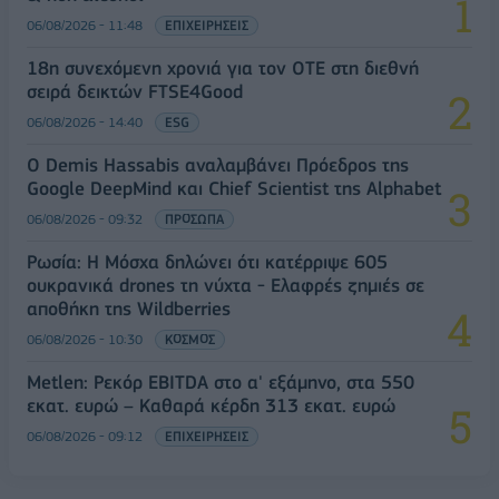
06/08/2026 - 11:48
ΕΠΙΧΕΙΡΗΣΕΙΣ
18η συνεχόμενη χρονιά για τον ΟΤΕ στη διεθνή
σειρά δεικτών FTSE4Good
06/08/2026 - 14:40
ESG
Ο Demis Hassabis αναλαμβάνει Πρόεδρος της
Google DeepMind και Chief Scientist της Alphabet
06/08/2026 - 09:32
ΠΡΟΣΩΠΑ
Ρωσία: Η Μόσχα δηλώνει ότι κατέρριψε 605
ουκρανικά drones τη νύχτα - Ελαφρές ζημιές σε
αποθήκη της Wildberries
06/08/2026 - 10:30
ΚΟΣΜΟΣ
Metlen: Ρεκόρ EBITDA στο α' εξάμηνο, στα 550
εκατ. ευρώ – Καθαρά κέρδη 313 εκατ. ευρώ
06/08/2026 - 09:12
ΕΠΙΧΕΙΡΗΣΕΙΣ