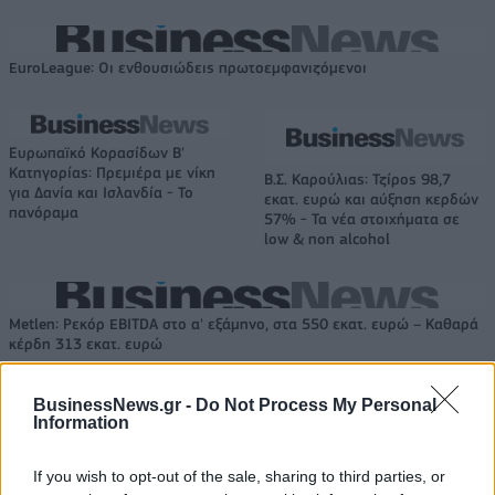
EuroLeague: Οι ενθουσιώδεις πρωτοεμφανιζόμενοι
Ευρωπαϊκό Κορασίδων Β'
Κατηγορίας: Πρεμιέρα με νίκη
Β.Σ. Καρούλιας: Τζίρος 98,7
για Δανία και Ισλανδία - Το
εκατ. ευρώ και αύξηση κερδών
πανόραμα
57% - Τα νέα στοιχήματα σε
low & non alcohol
Metlen: Ρεκόρ EBITDA στο α' εξάμηνο, στα 550 εκατ. ευρώ – Καθαρά
κέρδη 313 εκατ. ευρώ
BusinessNews.gr -
Do Not Process My Personal
Information
Media: Με ενίσχυση 8 εκατ.
ευρώ σε 451 επιχειρήσεις
Χρηματοδότηση 8 εκατ. ευρώ
ξεκίνησε το πρόγραμμα
σε 843 μέσα ενημέρωσης-
If you wish to opt-out of the sale, sharing to third parties, or
στήριξης- Κάλυψη εισφορών
Ξεκίνησε το πενταετές