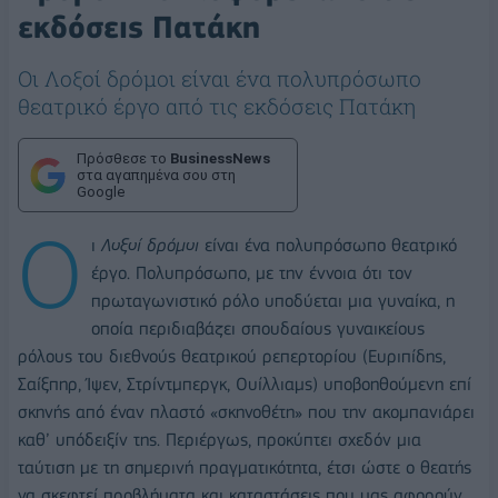
εκδόσεις Πατάκη
Οι Λοξοί δρόµοι είναι ένα πολυπρόσωπο
θεατρικό έργο από τις εκδόσεις Πατάκη
Πρόσθεσε το
BusinessNews
στα αγαπημένα σου στη
Google
Ο
ι
Λοξοί δρόµο
ι
είναι ένα πολυπρόσωπο θεατρικό
έργο. Πολυ­πρόσωπο, µε την έννοια ότι τον
πρωταγωνιστικό ρόλο υποδύεται µια γυναίκα, η
οποία περιδιαβάζει σπουδαίους γυναικείους
ρόλους του διεθνούς θεατρικού ρεπερτορίου (Ευριπίδης,
Σαίξπηρ, Ίψεν, Στρίντµπεργκ, Ουίλλιαµς) υποβοηθούµενη επί
σκηνής από έναν πλαστό «σκηνοθέτη» που την ακοµπανιάρει
καθ’ υπόδειξίν της. Περιέργως, προκύπτει σχεδόν µια
ταύτιση µε τη σηµερινή πραγµατικότητα, έτσι ώστε ο θεατής
να σκεφτεί προβλήµατα και καταστάσεις που µας αφορούν.