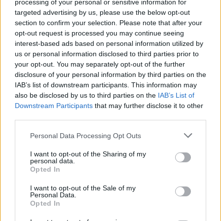
processing of your personal or sensitive information for
ΕΔΟΕΑΠ
πρόγραμμα ενίσχυσης του
targeted advertising by us, please use the below opt-out
Τύπου
section to confirm your selection. Please note that after your
opt-out request is processed you may continue seeing
interest-based ads based on personal information utilized by
us or personal information disclosed to third parties prior to
IAB Hellas: Νέα Διοικούσα Επιτροπή και νέο Διοικητικό Συμβούλιο -
your opt-out. You may separately opt-out of the further
Πρόεδρος ο Γαληνός Γιαγλής
disclosure of your personal information by third parties on the
IAB’s list of downstream participants. This information may
also be disclosed by us to third parties on the
IAB’s List of
Νέο Audi A2 e-tron με στόχο
Η Chery επενδύει 75 εκατ.
Downstream Participants
that may further disclose it to other
την κορυφή της
δολάρια στην KG Mobility
third parties.
αποδοτικότητας
Personal Data Processing Opt Outs
I want to opt-out of the Sharing of my
Το FIAT 500 Hybrid τώρα από 18.990 ευρώ
personal data.
Opted In
I want to opt-out of the Sale of my
Personal Data.
Ουκρανία: Με Μίχαϊλιουκ και
Πάρκερ: «Όνειρό μου να
Opted In
Λεν κόντρα στην Ελλάδα
κατακτήσω το ΝΒΑ Europe με τη
Βιλερμπάν» - Η διευκρινιστική