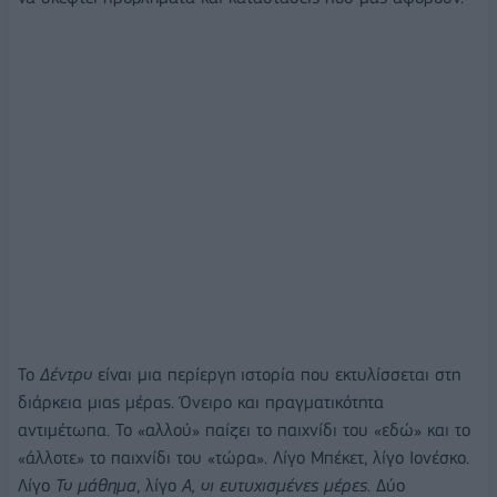
To
Δέντρο
είναι µια περίεργη ιστορία που εκτυλίσσεται στη
διάρκεια µιας µέρας. Όνειρο και πραγµατικότητα
αντιµέτωπα. Το «αλλού» παίζει το παιχνίδι του «εδώ» και το
«άλλοτε» το παιχνίδι του «τώρα». Λίγο Μπέκετ, λίγο Ιονέσκο.
Λίγο
Το µάθηµα
, λίγο
Α, οι ευτυχισµένες µέρες
. Δύο