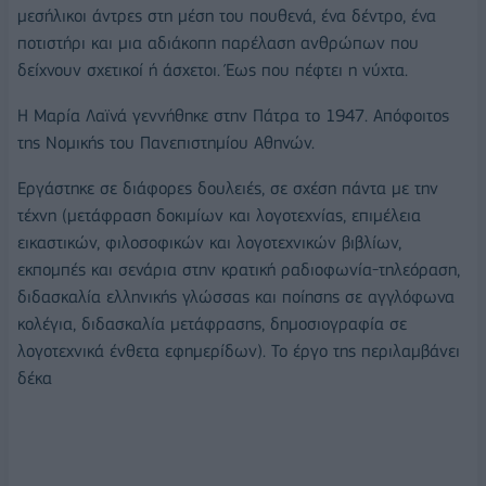
µεσήλικοι άντρες στη µέση του πουθενά, ένα δέντρο, ένα
ποτιστήρι και µια αδιάκοπη παρέλαση ανθρώπων που
δείχνουν σχετικοί ή άσχετοι. Έως που πέφτει η νύχτα.
Η Μαρία Λαϊνά γεννήθηκε στην Πάτρα το 1947. Απόφοιτος
της Νοµικής του Πανεπιστηµίου Αθηνών.
Εργάστηκε σε διάφορες δουλειές, σε σχέση πάντα µε την
τέχνη (µετάφραση δοκιµίων και λογοτεχνίας, επιµέλεια
εικαστικών, φιλοσοφικών και λογοτεχνικών βιβλίων,
εκποµπές και σενάρια στην κρατική ραδιοφωνία-τηλεόραση,
διδασκαλία ελληνικής γλώσσας και ποίησης σε αγγλόφωνα
κολέγια, διδασκαλία µετάφρασης, δηµοσιογραφία σε
λογοτεχνικά ένθετα εφηµερίδων). Το έργο της περιλαµβάνει
δέκα