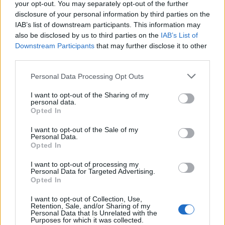
your opt-out. You may separately opt-out of the further
πύλες του σε όλους
disclosure of your personal information by third parties on the
IAB’s list of downstream participants. This information may
also be disclosed by us to third parties on the
IAB’s List of
Downstream Participants
that may further disclose it to other
third parties.
ΠΕΡΙΣΣΌΤΕΡΑ ΣΕ ΑΥΤΉ ΤΗΝ ΚΑΤΗΓΟΡΊΑ
Personal Data Processing Opt Outs
I want to opt-out of the Sharing of my
personal data.
Opted In
I want to opt-out of the Sale of my
Personal Data.
Opted In
Kariera.gr: Πάνω από
Πειραιώς προς Ηλιόπουλο
1200 συνεντεύξεις
I want to opt-out of processing my
για πρόταση αγοράς της
εργασίας σε ένα διήμερο -
Personal Data for Targeted Advertising.
ΑΝΕΚ: «Δεν αποτελεί
Ποιες εταιρείες
Opted In
βιώσιμη εναλλακτική
τεχνολογίας συμμετείχαν
λύση»
I want to opt-out of Collection, Use,
27/06/2023 - 09:18
Retention, Sale, and/or Sharing of my
27/06/2023 - 10:02
Personal Data that Is Unrelated with the
Purposes for which it was collected.