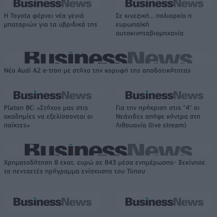
Η Toyota φέρνει νέα γενιά
Σε κινεζική… πολιορκία η
μπαταριών για τα υβριδικά της
ευρωπαϊκή
αυτοκινητοβιομηχανία
Νέο Audi A2 e-tron με στόχο την κορυφή της αποδοτικότητας
Platon BC: «Στόχος μας στις
Για την πρόκριση στις "4" οι
ακαδημίες να εξελίσσονται οι
Νεάνιδες απόψε κόντρα στη
παίκτες»
Λιθουανία (live stream)
Χρηματοδότηση 8 εκατ. ευρώ σε 843 μέσα ενημέρωσης- Ξεκίνησε
το πενταετές πρόγραμμα ενίσχυσης του Τύπου