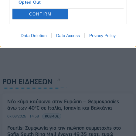
Opted Out
CONFIRM
Data Deletion
Data Access
Privacy Policy
ΡΟΗ ΕΙΔΗΣΕΩΝ
Νέο κύμα καύσωνα στην Ευρώπη – Θερμοκρασίες
άνω των 40°C σε Ιταλία, Ισπανία και Βαλκάνια
07/08/2026 - 14:58
ΚΟΣΜΟΣ
Fourlis: Συμφωνία για την πώληση συμμετοχής στο
Sofia South Ring Mall έναντι 49,35 εκατ. ευρώ