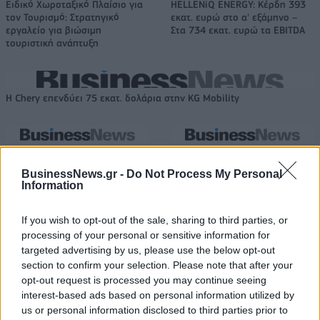
Ειδικό Χωροταξικό Πλαίσιο για
HELLENiQ ENERGY: Κέρδη 393
τον Τουρισμό: Στρατηγικό
εκατ. ευρώ στο α' εξάμηνο –
εργαλείο για βιώσιμη
Στα 734 εκατ. ευρώ τα EBITDA
τουριστική ανάπτυξη
Η Chery επενδύει 75 εκατ. δολάρια στην KG Mobility
Το FIAT 500 Hybrid τώρα από
Ατρόμητος και Novibet
18.990 ευρώ
συνεχίζουν μαζί: Ανανέωση της
BusinessNews.gr -
Do Not Process My Personal
συνεργασίας τους μέχρι το
Information
2028
If you wish to opt-out of the sale, sharing to third parties, or
processing of your personal or sensitive information for
18η συνεχόμενη χρονιά για τον ΟΤΕ στη διεθνή σειρά δεικτών
targeted advertising by us, please use the below opt-out
FTSE4Good
section to confirm your selection. Please note that after your
opt-out request is processed you may continue seeing
interest-based ads based on personal information utilized by
us or personal information disclosed to third parties prior to
Alpha Bank: Για πρώτη φορά το Αρχαίο Θέατρο Επιδαύρου άνοιξε τις