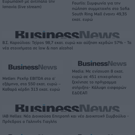
Ευρωπαϊκό με αντίπαλο την
Fourlis: Συμφωνία για την
Ισπανία (live stream)
πώληση συμμετοχής στο Sofia
South Ring Mall έναντι 49,35
εκατ. ευρώ
Β.Σ. Καρούλιας: Τζίρος 98,7 εκατ. ευρώ και αύξηση κερδών 57% - Τα
νέα στοιχήματα σε low & non alcohol
Media: Με ενίσχυση 8 εκατ.
ευρώ σε 451 επιχειρήσεις
Metlen: Ρεκόρ EBITDA στο α'
ξεκίνησε το πρόγραμμα
εξάμηνο, στα 550 εκατ. ευρώ –
στήριξης- Κάλυψη εισφορών
Καθαρά κέρδη 313 εκατ. ευρώ
ΕΔΟΕΑΠ
IAB Hellas: Νέα Διοικούσα Επιτροπή και νέο Διοικητικό Συμβούλιο -
Πρόεδρος ο Γαληνός Γιαγλής