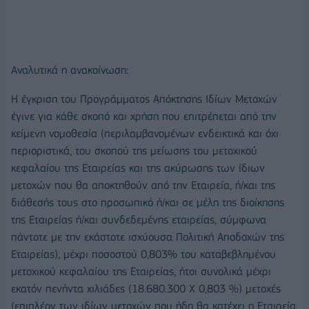
Αναλυτικά η ανακοίνωση:
Η έγκριση του Προγράμματος Απόκτησης Ιδίων Μετοχών
έγινε για κάθε σκοπό και χρήση που επιτρέπεται από την
κείμενη νομοθεσία (περιλαμβανομένων ενδεικτικά και όχι
περιοριστικά, του σκοπού της μείωσης του μετοχικού
κεφαλαίου της Εταιρείας και της ακύρωσης των ίδιων
μετοχών που θα αποκτηθούν από την Εταιρεία, ή/και της
διάθεσής τους στο προσωπικό ή/και σε μέλη της διοίκησης
της Εταιρείας ή/και συνδεδεμένης εταιρείας, σύμφωνα
πάντοτε με την εκάστοτε ισχύουσα Πολιτική Αποδοχών της
Εταιρείας), μέχρι ποσοστού 0,803% του καταβεβλημένου
μετοχικού κεφαλαίου της Εταιρείας, ήτοι συνολικά μέχρι
εκατόν πενήντα χιλιάδες (18.680.300 Χ 0,803 %) μετοχές
(επιπλέον των ιδίων μετοχών που ήδη θα κατέχει η Εταιρεία