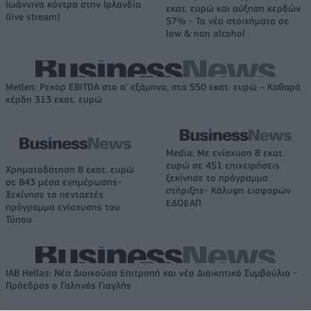
Ιωάννινα κόντρα στην Ιρλανδία
εκατ. ευρώ και αύξηση κερδών
(live stream)
57% - Τα νέα στοιχήματα σε
low & non alcohol
Metlen: Ρεκόρ EBITDA στο α' εξάμηνο, στα 550 εκατ. ευρώ – Καθαρά
κέρδη 313 εκατ. ευρώ
Media: Με ενίσχυση 8 εκατ.
ευρώ σε 451 επιχειρήσεις
Χρηματοδότηση 8 εκατ. ευρώ
ξεκίνησε το πρόγραμμα
σε 843 μέσα ενημέρωσης-
στήριξης- Κάλυψη εισφορών
Ξεκίνησε το πενταετές
ΕΔΟΕΑΠ
πρόγραμμα ενίσχυσης του
Τύπου
IAB Hellas: Νέα Διοικούσα Επιτροπή και νέο Διοικητικό Συμβούλιο -
Πρόεδρος ο Γαληνός Γιαγλής