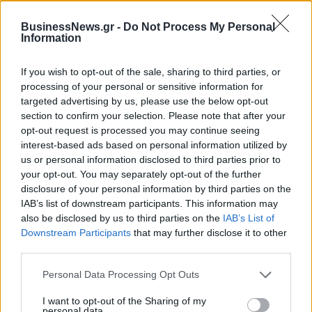
BusinessNews.gr -
Do Not Process My Personal
Η Toyota φέρνει νέα γενιά
Σε κινεζική… πολιορκία η
Information
μπαταριών για τα υβριδικά της
ευρωπαϊκή
αυτοκινητοβιομηχανία
If you wish to opt-out of the sale, sharing to third parties, or
processing of your personal or sensitive information for
targeted advertising by us, please use the below opt-out
Νέο Audi A2 e-tron με στόχο την κορυφή της αποδοτικότητας
section to confirm your selection. Please note that after your
opt-out request is processed you may continue seeing
interest-based ads based on personal information utilized by
us or personal information disclosed to third parties prior to
Για την πρόκριση στις "4" οι
Ανανέωσε με Τζον Ιτούνας το
Νεάνιδες απόψε κόντρα στη
Περιστέρι
your opt-out. You may separately opt-out of the further
Λιθουανία (live stream)
disclosure of your personal information by third parties on the
IAB’s list of downstream participants. This information may
also be disclosed by us to third parties on the
IAB’s List of
Downstream Participants
that may further disclose it to other
Ειδικό Χωροταξικό Πλαίσιο για τον Τουρισμό: Στρατηγικό εργαλείο
third parties.
για βιώσιμη τουριστική ανάπτυξη
Personal Data Processing Opt Outs
I want to opt-out of the Sharing of my
personal data.