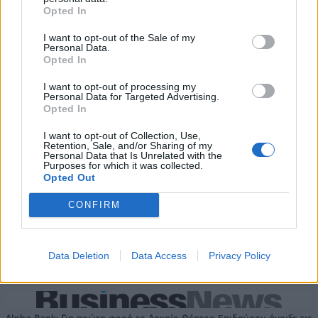
HELLENiQ ENERGY: Κέρδη 393
ΣΤΑΣΥ: 29,4 χλμ. νέων
Opted In
εκατ. ευρώ στο α' εξάμηνο –
σιδηροτροχιών στο Μετρό της
Στα 734 εκατ. ευρώ τα EBITDA
Αθήνας - Στο τελικό στάδιο το
I want to opt-out of the Sale of my
Personal Data.
μεγαλύτερο έργο αναβάθμισης
Opted In
I want to opt-out of processing my
Personal Data for Targeted Advertising.
Η Chery επενδύει 75 εκατ. δολάρια στην KG Mobility
Opted In
I want to opt-out of Collection, Use,
Retention, Sale, and/or Sharing of my
Personal Data that Is Unrelated with the
Το FIAT 500 Hybrid τώρα από
Ατρόμητος και Novibet
Purposes for which it was collected.
18.990 ευρώ
συνεχίζουν μαζί: Ανανέωση της
Opted Out
συνεργασίας τους μέχρι το
2028
CONFIRM
18η συνεχόμενη χρονιά για τον ΟΤΕ στη διεθνή σειρά δεικτών
Data Deletion
Data Access
Privacy Policy
FTSE4Good
Alpha Bank: Για πρώτη φορά το Αρχαίο Θέατρο Επιδαύρου άνοιξε τις