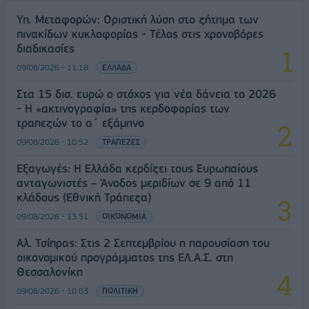
Υπ. Μεταφορών: Οριστική λύση στο ζήτημα των
πινακίδων κυκλοφορίας - Τέλος στις χρονοβόρες
διαδικασίες
09/08/2026 - 11:18
ΕΛΛΑΔΑ
Στα 15 δισ. ευρώ ο στόχος για νέα δάνεια το 2026
- Η «ακτινογραφία» της κερδοφορίας των
τραπεζών το α΄ εξάμηνο
09/08/2026 - 10:52
ΤΡΑΠΕΖΕΣ
Εξαγωγές: Η Ελλάδα κερδίζει τους Ευρωπαίους
ανταγωνιστές – Άνοδος μεριδίων σε 9 από 11
κλάδους (Εθνική Τράπεζα)
09/08/2026 - 13:51
ΟΙΚΟΝΟΜΙΑ
Αλ. Τσίπρας: Στις 2 Σεπτεμβρίου η παρουσίαση του
οικονομικού προγράμματος της ΕΛ.Α.Σ. στη
Θεσσαλονίκη
09/08/2026 - 10:03
ΠΟΛΙΤΙΚΗ