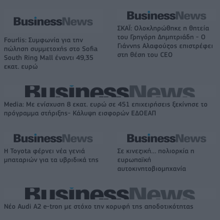
ΣΚΑΪ: Ολοκληρώθηκε η θητεία
του Γρηγόρη Δημητριάδη - Ο
Fourlis: Συμφωνία για την
Γιάννης Αλαφούζος επιστρέφει
πώληση συμμετοχής στο Sofia
στη θέση του CEO
South Ring Mall έναντι 49,35
εκατ. ευρώ
Media: Με ενίσχυση 8 εκατ. ευρώ σε 451 επιχειρήσεις ξεκίνησε το
πρόγραμμα στήριξης- Κάλυψη εισφορών ΕΔΟΕΑΠ
Η Toyota φέρνει νέα γενιά
Σε κινεζική… πολιορκία η
μπαταριών για τα υβριδικά της
ευρωπαϊκή
αυτοκινητοβιομηχανία
Νέο Audi A2 e-tron με στόχο την κορυφή της αποδοτικότητας