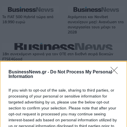
Το FIAT 500 Hybrid τώρα από
Ατρόμητος και Novibet
18.990 ευρώ
συνεχίζουν μαζί: Ανανέωση της
συνεργασίας τους μέχρι το
2028
18η συνεχόμενη χρονιά για τον ΟΤΕ στη διεθνή σειρά δεικτών
FTSE4Good
BusinessNews.gr -
Do Not Process My Personal
Information
Alpha Bank: Για πρώτη φορά το Αρχαίο Θέατρο Επιδαύρου άνοιξε τις
πύλες του σε όλους
If you wish to opt-out of the sale, sharing to third parties, or
processing of your personal or sensitive information for
targeted advertising by us, please use the below opt-out
section to confirm your selection. Please note that after your
opt-out request is processed you may continue seeing
ΠΕΡΙΣΣΌΤΕΡΑ ΣΕ ΑΥΤΉ ΤΗΝ ΚΑΤΗΓΟΡΊΑ
interest-based ads based on personal information utilized by
us or personal information disclosed to third parties prior to