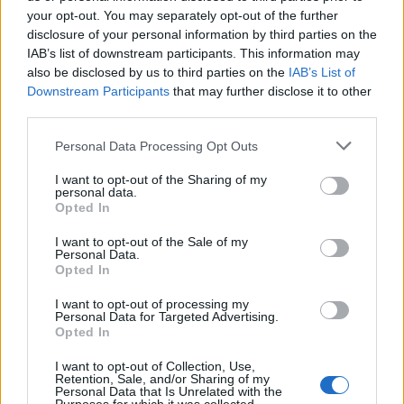
your opt-out. You may separately opt-out of the further
disclosure of your personal information by third parties on the
IAB’s list of downstream participants. This information may
also be disclosed by us to third parties on the
IAB’s List of
Downstream Participants
that may further disclose it to other
third parties.
Personal Data Processing Opt Outs
Motor Oil: Αποχωρεί ο
ΙnterCatering:
γενικός διευθυντής
Δραστηριοποιείται σε νέο
I want to opt-out of the Sharing of my
Εφοδιασμού & Εμπορίας
personal data.
χώρο εκδηλώσεων στον
Opted In
13/03/2023 - 10:47
Πειραιά
13/03/2023 - 10:01
I want to opt-out of the Sale of my
Personal Data.
Opted In
I want to opt-out of processing my
Personal Data for Targeted Advertising.
Opted In
I want to opt-out of Collection, Use,
Retention, Sale, and/or Sharing of my
Personal Data that Is Unrelated with the