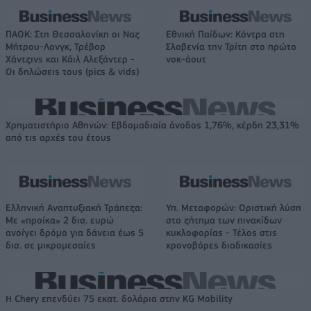
ΠΑΟΚ: Στη Θεσσαλονίκη οι Ναζ
Εθνική Παίδων: Κόντρα στη
Μήτρου-Λονγκ, Τρέβορ
Σλοβενία την Τρίτη στο πρώτο
Χάντζινς και Κάιλ Αλεξάντερ -
νοκ-άουτ
Οι δηλώσεις τους (pics & vids)
Χρηματιστήριο Αθηνών: Εβδομαδιαία άνοδος 1,76%, κέρδη 23,31%
από τις αρχές του έτους
Ελληνική Αναπτυξιακή Τράπεζα:
Υπ. Μεταφορών: Οριστική λύση
Με «προίκα» 2 δισ. ευρώ
στο ζήτημα των πινακίδων
ανοίγει δρόμο για δάνεια έως 5
κυκλοφορίας - Τέλος στις
δισ. σε μικρομεσαίες
χρονοβόρες διαδικασίες
Η Chery επενδύει 75 εκατ. δολάρια στην KG Mobility