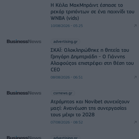
Η Κέιλα ΜακΜπράιντ έσπασε το
ρεκόρ τριπόντων σε ένα παιχνίδι του
WNBA (vids)
10/08/2026 - 05:25
advertising.gr
ΣΚΑΪ: Ολοκληρώθηκε η θητεία του
Γρηγόρη Δημητριάδη - Ο Γιάννης
Αλαφούζος επιστρέφει στη θέση του
CEO
08/08/2026 - 06:51
csrnews.gr
Ατρόμητος και Novibet συνεχίζουν
μαζί: Ανανέωση της συνεργασίας
τους μέχρι το 2028
07/08/2026 - 08:52
advertising.gr