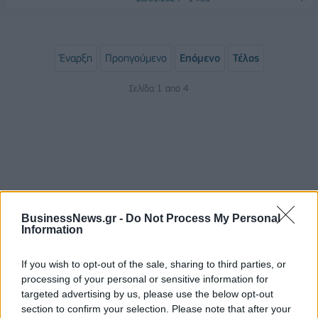
Έναρξη
Προηγούμενο
Επόμενο
Τέλος
Σελίδα 1 από 4
BusinessNews.gr -
Do Not Process My Personal
Information
ΡΟΗ ΕΙΔΗΣΕΩΝ
If you wish to opt-out of the sale, sharing to third parties, or
processing of your personal or sensitive information for
targeted advertising by us, please use the below opt-out
Έλεγχοι με drones και MyCoast σε πάνω από 300
section to confirm your selection. Please note that after your