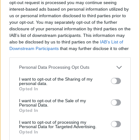
παραλίες - Πρόστιμα έως 73.000 ευρώ και
opt-out request is processed you may continue seeing
σφραγίσεις επιχειρήσεων
interest-based ads based on personal information utilized by
us or personal information disclosed to third parties prior to
07/08/2026 - 11:08
ΕΠΙΧΕΙΡΗΣΕΙΣ
your opt-out. You may separately opt-out of the further
disclosure of your personal information by third parties on the
Έρευνα ΕΟΤ: Η Ελλάδα στις κορυφαίες επιλογές
IAB’s list of downstream participants. This information may
των Ευρωπαίων ταξιδιωτών
also be disclosed by us to third parties on the
IAB’s List of
07/08/2026 - 10:56
ΤΟΥΡΙΣΜΟΣ
Downstream Participants
that may further disclose it to other
third parties.
Ειδικό Χωροταξικό Πλαίσιο για τον Τουρισμό:
Στρατηγικό εργαλείο για βιώσιμη τουριστική
Personal Data Processing Opt Outs
ανάπτυξη
07/08/2026 - 10:43
ΠΟΛΙΤΙΚΗ
I want to opt-out of the Sharing of my
personal data.
Opted In
ΣΤΑΣΥ: 29,4 χλμ. νέων σιδηροτροχιών στο Μετρό
της Αθήνας - Στο τελικό στάδιο το μεγαλύτερο έργο
I want to opt-out of the Sale of my
αναβάθμισης
Personal Data.
Opted In
07/08/2026 - 10:28
ΕΠΙΧΕΙΡΗΣΕΙΣ
I want to opt-out of processing my
Bank of America: Το τελικό σκορ του Παγκοσμίου
Personal Data for Targeted Advertising.
Κυπέλλου 2026
Opted In
07/08/2026 - 10:16
ΟΙΚΟΝΟΜΙΑ