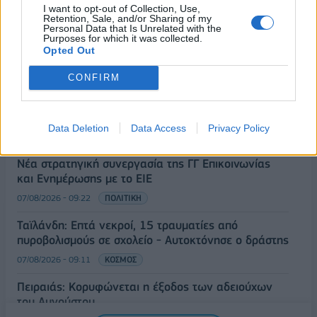
I want to opt-out of Collection, Use,
Retention, Sale, and/or Sharing of my
Χρ. Δήμας: «Προχωρούν τα έργα σε όλο το μήκος
Personal Data that Is Unrelated with the
Purposes for which it was collected.
του ΒΟΑΚ»
Opted Out
07/08/2026 - 09:50
ΠΟΛΙΤΙΚΗ
CONFIRM
Τ. Θεοδωρικάκος: «Συμβάλλουμε στην εθνική
ασφάλεια της πατρίδας μας με νέο αναπτυξιακό
καθεστώς για την Άμυνα»
Data Deletion
Data Access
Privacy Policy
07/08/2026 - 09:39
ΠΟΛΙΤΙΚΗ
Νέα στρατηγική συνεργασία της ΓΓ Επικοινωνίας
και Ενημέρωσης με το ΕΙΕ
07/08/2026 - 09:22
ΠΟΛΙΤΙΚΗ
Ταϊλάνδη: Επτά νεκροί, 15 τραυματίες από
πυροβολισμούς σε σχολείο - Αυτοκτόνησε ο δράστης
07/08/2026 - 09:11
ΚΟΣΜΟΣ
Πειραιάς: Κορυφώνεται η έξοδος των αδειούχων
του Αυγούστου