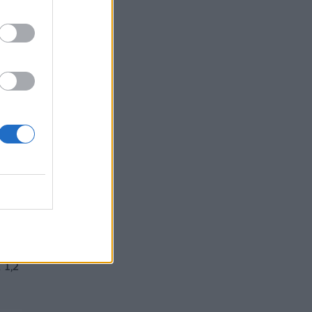
νο
 1,2