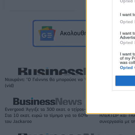
Opted 
I want t
Opted 
I want 
Advertis
Opted 
I want t
of my P
was col
Opted 
Ντουράντ: "Ο Γιάννης θα μπορούσε να 'ναι ο κορυφαίος όλων"!
(vid)
Evergood: Άγγιξε τα 300 εκατ. ο τζίρος-
Όμιλος AKTOR: Ε
Στα 10 εκατ. ευρώ το τίμημα για το 60%
ΗΛΕΚΤΩΡ και THA
του Jackaroo
συνεργασία με τη