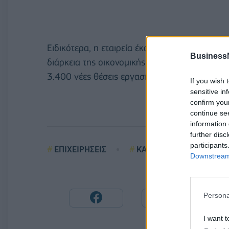
Ειδικότερα, η εταιρεία έκανε γνωστό ότι σχε
Business
διάρκεια της οικονομικής χρήσης 2023-2024,
3.400 νέες θέσεις εργασίας σε όλο το Ηνωμέν
If you wish 
sensitive in
confirm you
continue se
information 
further disc
participants
ΕΠΙΧΕΙΡΗΣΕΙΣ
ΚΑΤΑΣΤΗΜΑΤΑ
M
Downstream 
Persona
I want t