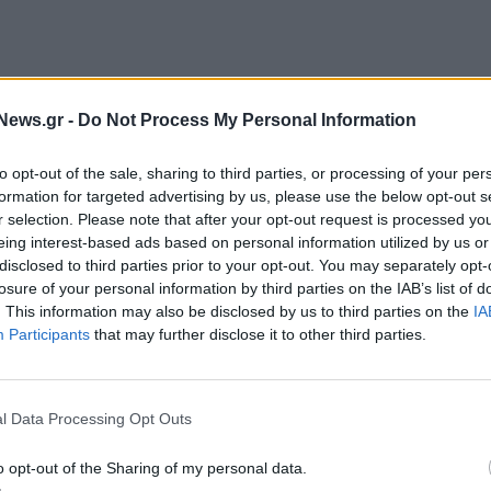
διάζει το άνοιγμα 20 νέων καταστημάτων κατά τη
News.gr -
Do Not Process My Personal Information
 κίνηση που θα δημιουργήσει περισσότερες από
ο Βασίλειο.
to opt-out of the sale, sharing to third parties, or processing of your per
formation for targeted advertising by us, please use the below opt-out s
r selection. Please note that after your opt-out request is processed y
eing interest-based ads based on personal information utilized by us or
disclosed to third parties prior to your opt-out. You may separately opt-
losure of your personal information by third parties on the IAB’s list of
. This information may also be disclosed by us to third parties on the
IA
ARKS SPENCER
Participants
that may further disclose it to other third parties.
l Data Processing Opt Outs
o opt-out of the Sharing of my personal data.