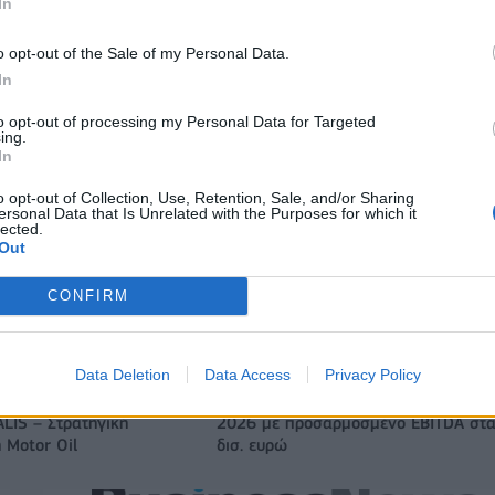
In
o opt-out of the Sale of my Personal Data.
In
to opt-out of processing my Personal Data for Targeted
ing.
In
o opt-out of Collection, Use, Retention, Sale, and/or Sharing
ersonal Data that Is Unrelated with the Purposes for which it
lected.
Out
Οι διακοπές των Γάλλων του Παναθηναϊκού με τέσσερις
CONFIRM
συμπατριώτες τους στη Μύκονο (pic)
Data Deletion
Data Access
Privacy Policy
ξαγοράζει το 75% των
ΔΕΗ: Ισχυρή ανάπτυξη στο α΄ εξάμη
LIS – Στρατηγική
2026 με προσαρμοσμένο EBITDA στα
 Motor Oil
δισ. ευρώ