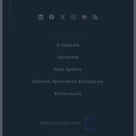
Η Εταιρεία
Ταυτότητα
Όροι Χρήσης
Πολιτική Προστασίας Δεδομένων
Επικοινωνία
ΜΕΛΟΣ #232470 Μ.Η.Τ.