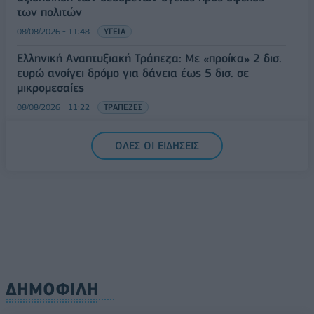
των πολιτών
08/08/2026 - 11:48
ΥΓΕΙΑ
Ελληνική Αναπτυξιακή Τράπεζα: Με «προίκα» 2 δισ.
ευρώ ανοίγει δρόμο για δάνεια έως 5 δισ. σε
μικρομεσαίες
08/08/2026 - 11:22
ΤΡΑΠΕΖΕΣ
5G παντού, 6G στον ορίζοντα: Πού βρίσκεται η
ΟΛΕΣ ΟΙ ΕΙΔΗΣΕΙΣ
Ελλάδα στη μεγάλη τεχνολογική μετάβαση
08/08/2026 - 10:54
ΤΕΧΝΟΛΟΓΙΑ
ΔΗΜΟΦΙΛΗ