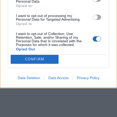
Personal Data.
Opted In
I want to opt-out of processing my
Personal Data for Targeted Advertising.
Opted In
Papoutsanis: Στόχος η
I want to opt-out of Collection, Use,
Αγρίεψε ο Βασίλης
Retention, Sale, and/or Sharing of my
εδραίωση στα προϊόντα
Αποστολόπουλος:
Personal Data that Is Unrelated with the
του κλάδου των
Purposes for which it was collected.
Προσφυγή στα δικαστήρια
Opted Out
ξενοδοχείων
αν η Farallon αποκτήσει
πλειοψηφία στο Ερρίκος
07/12/2022 - 09:10
CONFIRM
Ντυνάν
07/12/2022 - 09:28
Data Deletion
Data Access
Privacy Policy