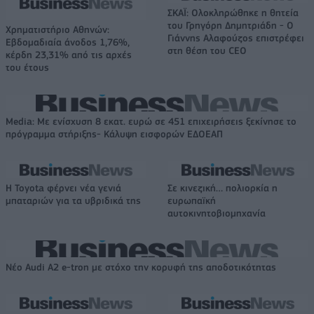
ΣΚΑΪ: Ολοκληρώθηκε η θητεία
του Γρηγόρη Δημητριάδη - Ο
Χρηματιστήριο Αθηνών:
Γιάννης Αλαφούζος επιστρέφει
Εβδομαδιαία άνοδος 1,76%,
στη θέση του CEO
κέρδη 23,31% από τις αρχές
του έτους
Media: Με ενίσχυση 8 εκατ. ευρώ σε 451 επιχειρήσεις ξεκίνησε το
πρόγραμμα στήριξης- Κάλυψη εισφορών ΕΔΟΕΑΠ
Η Toyota φέρνει νέα γενιά
Σε κινεζική… πολιορκία η
μπαταριών για τα υβριδικά της
ευρωπαϊκή
αυτοκινητοβιομηχανία
Νέο Audi A2 e-tron με στόχο την κορυφή της αποδοτικότητας