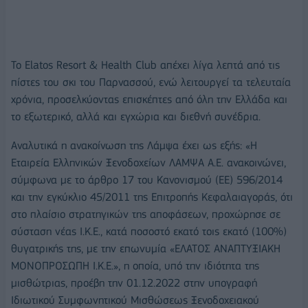
Το Elatos Resort & Health Club απέχει λίγα λεπτά από τις
πίστες του σκι του Παρνασσού, ενώ λειτουργεί τα τελευταία
χρόνια, προσελκύοντας επισκέπτες από όλη την Ελλάδα και
το εξωτερικό, αλλά και εγχώρια και διεθνή συνέδρια.
Αναλυτικά η ανακοίνωση της Λάμψα έχει ως εξής: «Η
Εταιρεία Ελληνικών Ξενοδοχείων ΛΑΜΨΑ Α.Ε. ανακοινώνει,
σύμφωνα με το άρθρο 17 του Κανονισμού (ΕΕ) 596/2014
και την εγκύκλιο 45/2011 της Επιτροπής Κεφαλαιαγοράς, ότι
στο πλαίσιο στρατηγικών της αποφάσεων, προχώρησε σε
σύσταση νέας Ι.Κ.Ε., κατά ποσοστό εκατό τοις εκατό (100%)
θυγατρικής της, με την επωνυμία «ΕΛΑΤΟΣ ΑΝΑΠΤΥΞΙΑΚΗ
ΜΟΝΟΠΡΟΣΩΠΗ Ι.Κ.Ε.», η οποία, υπό την ιδιότητα της
μισθώτριας, προέβη την 01.12.2022 στην υπογραφή
Ιδιωτικού Συμφωνητικού Μισθώσεως Ξενοδοχειακού