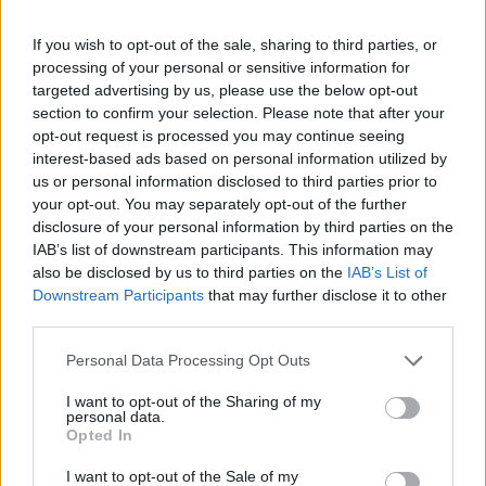
Το FIAT 500 Hybrid τώρα από
Ατρόμητος και Novibet
18.990 ευρώ
συνεχίζουν μαζί: Ανανέωση της
If you wish to opt-out of the sale, sharing to third parties, or
συνεργασίας τους μέχρι το
processing of your personal or sensitive information for
2028
targeted advertising by us, please use the below opt-out
section to confirm your selection. Please note that after your
opt-out request is processed you may continue seeing
interest-based ads based on personal information utilized by
18η συνεχόμενη χρονιά για τον ΟΤΕ στη διεθνή σειρά δεικτών
us or personal information disclosed to third parties prior to
FTSE4Good
your opt-out. You may separately opt-out of the further
disclosure of your personal information by third parties on the
IAB’s list of downstream participants. This information may
Alpha Bank: Για πρώτη φορά το Αρχαίο Θέατρο Επιδαύρου άνοιξε τις
also be disclosed by us to third parties on the
IAB’s List of
πύλες του σε όλους
Downstream Participants
that may further disclose it to other
third parties.
Personal Data Processing Opt Outs
I want to opt-out of the Sharing of my
ΠΕΡΙΣΣΌΤΕΡΑ ΣΕ ΑΥΤΉ ΤΗΝ ΚΑΤΗΓΟΡΊΑ
personal data.
Opted In
I want to opt-out of the Sale of my