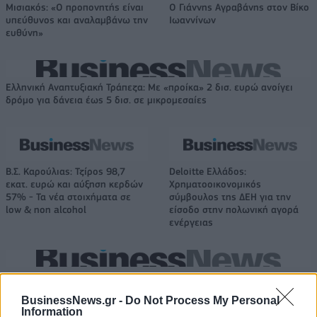
Μισιακός: «Ο προπονητής είναι
Ο Γιάννης Αγραβάνης στον Βίκο
υπεύθυνος και αναλαμβάνω την
Ιωαννίνων
ευθύνη»
Ελληνική Αναπτυξιακή Τράπεζα: Με «προίκα» 2 δισ. ευρώ ανοίγει
δρόμο για δάνεια έως 5 δισ. σε μικρομεσαίες
Β.Σ. Καρούλιας: Τζίρος 98,7
Deloitte Ελλάδος:
εκατ. ευρώ και αύξηση κερδών
Χρηματοοικονομικός
57% - Τα νέα στοιχήματα σε
σύμβουλος της ΔΕΗ για την
low & non alcohol
είσοδο στην πολωνική αγορά
ενέργειας
Η Chery επενδύει 75 εκατ. δολάρια στην KG Mobility
BusinessNews.gr -
Do Not Process My Personal
Information