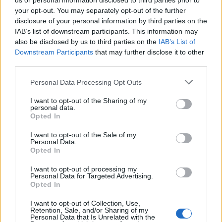
us or personal information disclosed to third parties prior to
δισ. σε μικρομεσαίες
χρονοβόρες διαδικασίες
your opt-out. You may separately opt-out of the further
disclosure of your personal information by third parties on the
IAB’s list of downstream participants. This information may
Η Chery επενδύει 75 εκατ. δολάρια στην KG Mobility
also be disclosed by us to third parties on the
IAB’s List of
Downstream Participants
that may further disclose it to other
third parties.
Το FIAT 500 Hybrid τώρα από
Ατρόμητος και Novibet
Personal Data Processing Opt Outs
18.990 ευρώ
συνεχίζουν μαζί: Ανανέωση της
συνεργασίας τους μέχρι το
I want to opt-out of the Sharing of my
2028
personal data.
Opted In
I want to opt-out of the Sale of my
Personal Data.
18η συνεχόμενη χρονιά για τον ΟΤΕ στη διεθνή σειρά δεικτών
Opted In
FTSE4Good
I want to opt-out of processing my
Personal Data for Targeted Advertising.
Opted In
Alpha Bank: Για πρώτη φορά το Αρχαίο Θέατρο Επιδαύρου άνοιξε τις
πύλες του σε όλους
I want to opt-out of Collection, Use,
Retention, Sale, and/or Sharing of my
Personal Data that Is Unrelated with the