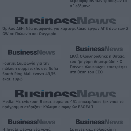
κερδοφορίας των τραπεζών το
α΄ εξάμηνο
Όμιλος ΔΕΗ: Νέα συμφωνία για χαρτοφυλάκιο έργων ΑΠΕ άνω των 2
GW σε Πολωνία και Ουγγαρία
ΣΚΑΪ: Ολοκληρώθηκε η θητεία
του Γρηγόρη Δημητριάδη - Ο
Fourlis: Συμφωνία για την
Γιάννης Αλαφούζος επιστρέφει
πώληση συμμετοχής στο Sofia
στη θέση του CEO
South Ring Mall έναντι 49,35
εκατ. ευρώ
Media: Με ενίσχυση 8 εκατ. ευρώ σε 451 επιχειρήσεις ξεκίνησε το
πρόγραμμα στήριξης- Κάλυψη εισφορών ΕΔΟΕΑΠ
Η Toyota φέρνει νέα γενιά
Σε κινεζική… πολιορκία η