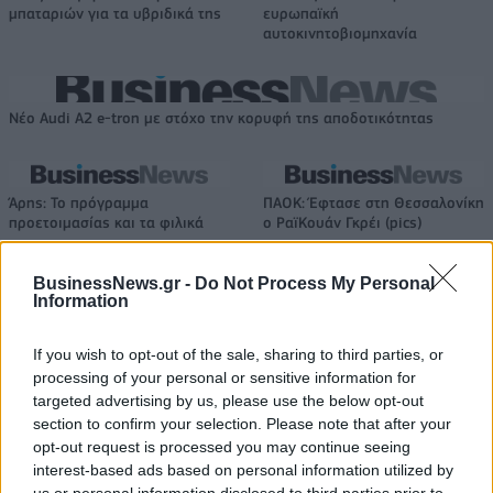
μπαταριών για τα υβριδικά της
ευρωπαϊκή
αυτοκινητοβιομηχανία
Νέο Audi A2 e-tron με στόχο την κορυφή της αποδοτικότητας
Άρης: Το πρόγραμμα
ΠΑΟΚ: Έφτασε στη Θεσσαλονίκη
προετοιμασίας και τα φιλικά
ο ΡαϊΚουάν Γκρέι (pics)
BusinessNews.gr -
Do Not Process My Personal
Information
Χρηματιστήριο Αθηνών: Εβδομαδιαία άνοδος 1,76%, κέρδη 23,31%
από τις αρχές του έτους
If you wish to opt-out of the sale, sharing to third parties, or
processing of your personal or sensitive information for
targeted advertising by us, please use the below opt-out
section to confirm your selection. Please note that after your
Ελληνική Αναπτυξιακή Τράπεζα:
Υπ. Μεταφορών: Οριστική λύση
opt-out request is processed you may continue seeing
Με «προίκα» 2 δισ. ευρώ
στο ζήτημα των πινακίδων
interest-based ads based on personal information utilized by
ανοίγει δρόμο για δάνεια έως 5
κυκλοφορίας - Τέλος στις