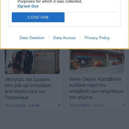
Purposes for which it was collected.
Opted Out
CONFIRM
ΠΕΡΙΣΣΌΤΕΡΑ ΣΕ ΑΥΤΉ ΤΗΝ ΚΑΤΗΓΟΡΊΑ
Data Deletion
Data Access
Privacy Policy
Home Depot: Αμετάβλητο
«Βεγγέρα στη Σμύρνη»:
outllook παρά την
Νέο pop up εστιατόριο
υπέρβαση των εκτιμήσεων
από Mastercard και
στο τρίμηνο
Γαστρονόμο
15/11/2022 - 15:17
15/11/2022 - 14:44