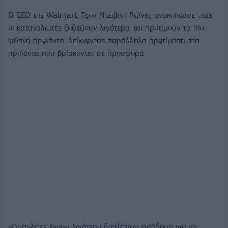
Ο CEO της Walmart, Τζον Ντέιβιντ Ράϊνει, ανακοίνωσε πως
οι καταναλωτές ξοδεύουν λιγότερα και προτιμούν τα πιο
φθηνά προϊόντα, δείχνοντας παράλληλα προτίμηση στα
προϊόντα που βρίσκονται σε προσφορά
«Οι πολίτες έχουν λιγότερο διαθέσιμο εισόδημα για να