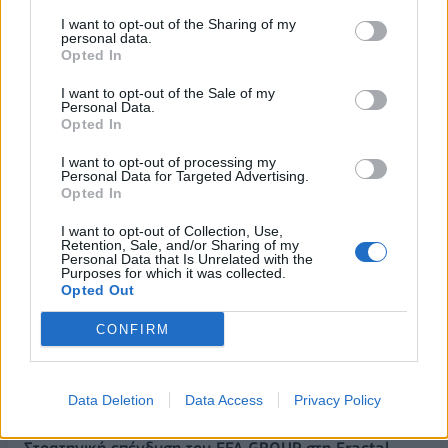
I want to opt-out of the Sharing of my
personal data.
Opted In
I want to opt-out of the Sale of my
Personal Data.
Opted In
I want to opt-out of processing my
Personal Data for Targeted Advertising.
ΡΟΗ ΕΙΔΗΣΕΩΝ
Opted In
I want to opt-out of Collection, Use,
Retention, Sale, and/or Sharing of my
ΥΠΑΑΤ: Επιπλέον 12,5 εκατ. ευρώ στις Περιφέρειες
Personal Data that Is Unrelated with the
για την ενίσχυση της βιοασφάλειας
Purposes for which it was collected.
Opted Out
07/08/2026 - 17:02
ΟΙΚΟΝΟΜΙΑ
CONFIRM
Deloitte Ελλάδος: Χρηματοοικονομικός σύμβουλος
της ΔΕΗ για την είσοδο στην πολωνική αγορά
ενέργειας
Data Deletion
Data Access
Privacy Policy
07/08/2026 - 16:38
ΕΠΙΧΕΙΡΗΣΕΙΣ