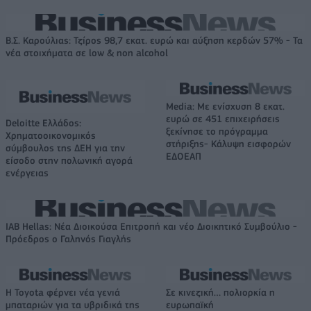
Β.Σ. Καρούλιας: Τζίρος 98,7 εκατ. ευρώ και αύξηση κερδών 57% - Τα
νέα στοιχήματα σε low & non alcohol
Media: Με ενίσχυση 8 εκατ.
ευρώ σε 451 επιχειρήσεις
Deloitte Ελλάδος:
ξεκίνησε το πρόγραμμα
Χρηματοοικονομικός
στήριξης- Κάλυψη εισφορών
σύμβουλος της ΔΕΗ για την
ΕΔΟΕΑΠ
είσοδο στην πολωνική αγορά
ενέργειας
IAB Hellas: Νέα Διοικούσα Επιτροπή και νέο Διοικητικό Συμβούλιο -
Πρόεδρος ο Γαληνός Γιαγλής
Η Toyota φέρνει νέα γενιά
Σε κινεζική… πολιορκία η
μπαταριών για τα υβριδικά της
ευρωπαϊκή