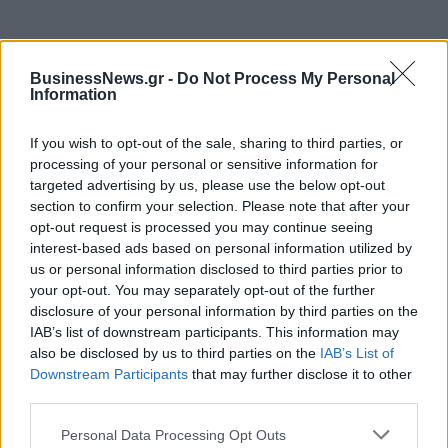
ΠΕΡΙΣΣΌΤΕΡΑ ΣΕ ΑΥΤΉ ΤΗΝ ΚΑΤΗΓΟΡΊΑ
BusinessNews.gr -
Do Not Process My Personal
Information
If you wish to opt-out of the sale, sharing to third parties, or
processing of your personal or sensitive information for
targeted advertising by us, please use the below opt-out
section to confirm your selection. Please note that after your
opt-out request is processed you may continue seeing
interest-based ads based on personal information utilized by
Διπλή πιστοποίηση ISO για
Huawei: Αύξηση
us or personal information disclosed to third parties prior to
την Attica Group
πωλήσεων για πρώτη
your opt-out. You may separately opt-out of the further
φορά μετά από το 2020
12/08/2022 - 15:22
disclosure of your personal information by third parties on the
IAB’s list of downstream participants. This information may
12/08/2022 - 12:02
also be disclosed by us to third parties on the
IAB’s List of
Downstream Participants
that may further disclose it to other
third parties.
Personal Data Processing Opt Outs