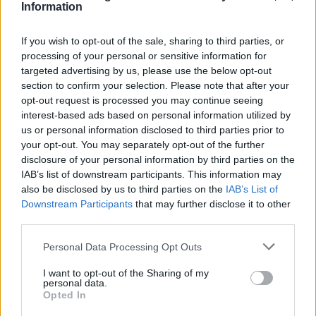
Information
ΣΚΑΪ: Ολοκληρώθηκε η θητεία
If you wish to opt-out of the sale, sharing to third parties, or
του Γρηγόρη Δημητριάδη - Ο
Χρηματιστήριο Αθηνών:
processing of your personal or sensitive information for
Γιάννης Αλαφούζος επιστρέφει
Εβδομαδιαία άνοδος 1,76%,
targeted advertising by us, please use the below opt-out
στη θέση του CEO
κέρδη 23,31% από τις αρχές
section to confirm your selection. Please note that after your
του έτους
opt-out request is processed you may continue seeing
interest-based ads based on personal information utilized by
us or personal information disclosed to third parties prior to
Media: Με ενίσχυση 8 εκατ. ευρώ σε 451 επιχειρήσεις ξεκίνησε το
your opt-out. You may separately opt-out of the further
πρόγραμμα στήριξης- Κάλυψη εισφορών ΕΔΟΕΑΠ
disclosure of your personal information by third parties on the
IAB’s list of downstream participants. This information may
also be disclosed by us to third parties on the
IAB’s List of
Downstream Participants
that may further disclose it to other
Η Toyota φέρνει νέα γενιά
Σε κινεζική… πολιορκία η
third parties.
μπαταριών για τα υβριδικά της
ευρωπαϊκή
αυτοκινητοβιομηχανία
Personal Data Processing Opt Outs
I want to opt-out of the Sharing of my
personal data.
Νέο Audi A2 e-tron με στόχο την κορυφή της αποδοτικότητας
Opted In