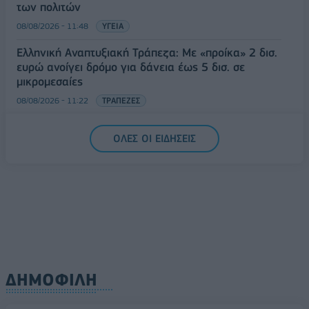
των πολιτών
08/08/2026 - 11:48
ΥΓΕΙΑ
Ελληνική Αναπτυξιακή Τράπεζα: Με «προίκα» 2 δισ.
ευρώ ανοίγει δρόμο για δάνεια έως 5 δισ. σε
μικρομεσαίες
08/08/2026 - 11:22
ΤΡΑΠΕΖΕΣ
5G παντού, 6G στον ορίζοντα: Πού βρίσκεται η
ΟΛΕΣ ΟΙ ΕΙΔΗΣΕΙΣ
Ελλάδα στη μεγάλη τεχνολογική μετάβαση
08/08/2026 - 10:54
ΤΕΧΝΟΛΟΓΙΑ
ΔΗΜΟΦΙΛΗ