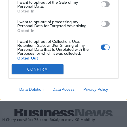
I want to opt-out of the Sale of my
Personal Data.
Opted In
Σασλόγλου: «Ξεχνάμε ό,τι έγινε
Εθνική Κορασίδων: Νίκησε με
και προχωράμε»
74-65 τη Δανία και παίζει
ημιτελικό με τη Νορβηγία
I want to opt-out of processing my
Personal Data for Targeted Advertising.
Opted In
I want to opt-out of Collection, Use,
Ελληνική Αναπτυξιακή Τράπεζα: Με «προίκα» 2 δισ. ευρώ ανοίγει
Retention, Sale, and/or Sharing of my
δρόμο για δάνεια έως 5 δισ. σε μικρομεσαίες
Personal Data that Is Unrelated with the
Purposes for which it was collected.
Opted Out
CONFIRM
Β.Σ. Καρούλιας: Τζίρος 98,7
Deloitte Ελλάδος:
εκατ. ευρώ και αύξηση κερδών
Χρηματοοικονομικός
57% - Τα νέα στοιχήματα σε
σύμβουλος της ΔΕΗ για την
Data Deletion
Data Access
Privacy Policy
low & non alcohol
είσοδο στην πολωνική αγορά
ενέργειας
Η Chery επενδύει 75 εκατ. δολάρια στην KG Mobility