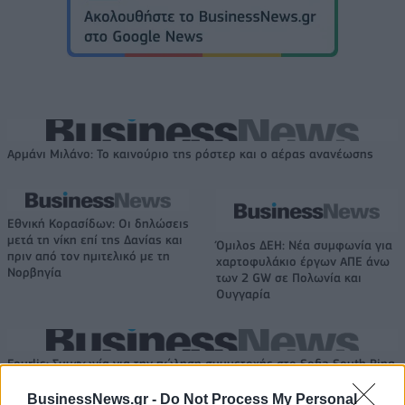
Αρμάνι Μιλάνο: Το καινούριο της ρόστερ και ο αέρας ανανέωσης
Εθνική Κορασίδων: Οι δηλώσεις
μετά τη νίκη επί της Δανίας και
Όμιλος ΔΕΗ: Νέα συμφωνία για
πριν από τον ημιτελικό με τη
χαρτοφυλάκιο έργων ΑΠΕ άνω
Νορβηγία
των 2 GW σε Πολωνία και
Ουγγαρία
Fourlis: Συμφωνία για την πώληση συμμετοχής στο Sofia South Ring
Mall έναντι 49,35 εκατ. ευρώ
BusinessNews.gr -
Do Not Process My Personal