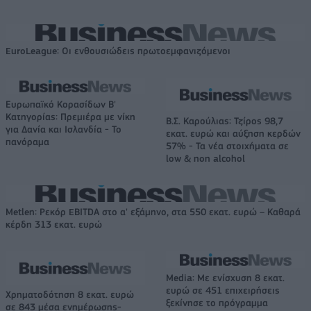
EuroLeague: Οι ενθουσιώδεις πρωτοεμφανιζόμενοι
Ευρωπαϊκό Κορασίδων Β'
Κατηγορίας: Πρεμιέρα με νίκη
Β.Σ. Καρούλιας: Τζίρος 98,7
για Δανία και Ισλανδία - Το
εκατ. ευρώ και αύξηση κερδών
πανόραμα
57% - Τα νέα στοιχήματα σε
low & non alcohol
Metlen: Ρεκόρ EBITDA στο α' εξάμηνο, στα 550 εκατ. ευρώ – Καθαρά
κέρδη 313 εκατ. ευρώ
Media: Με ενίσχυση 8 εκατ.
ευρώ σε 451 επιχειρήσεις
Χρηματοδότηση 8 εκατ. ευρώ
ξεκίνησε το πρόγραμμα
σε 843 μέσα ενημέρωσης-