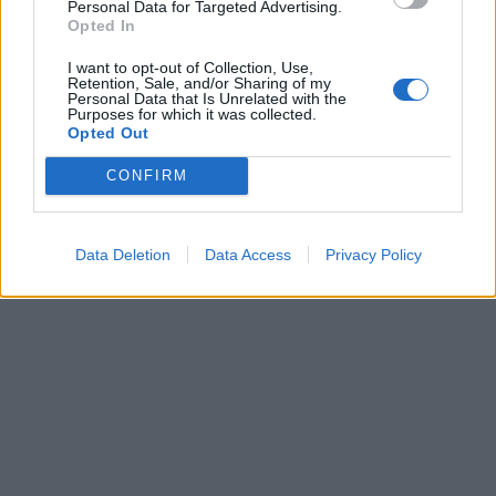
Personal Data for Targeted Advertising.
Opted In
Έρευνα: Στο 85% η χρήση
Η Τράπεζα Πειραιώς
I want to opt-out of Collection, Use,
Retention, Sale, and/or Sharing of my
μέσων κοινωνικής
πρωτοπορεί και στηρίζει
Personal Data that Is Unrelated with the
δικτύωσης από τις
με όραμα την ευφυή
Purposes for which it was collected.
Opted Out
βιομηχανίες της
γεωργία
περιφέρειας
02/04/2021 - 12:19
CONFIRM
02/04/2021 - 13:00
Data Deletion
Data Access
Privacy Policy