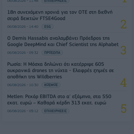
06/08/2026 - 11:48
ΕΠΙΧΕΙΡΗΣΕΙΣ
18η συνεχόμενη χρονιά για τον ΟΤΕ στη διεθνή
σειρά δεικτών FTSE4Good
06/08/2026 - 14:40
ESG
Ο Demis Hassabis αναλαμβάνει Πρόεδρος της
Google DeepMind και Chief Scientist της Alphabet
06/08/2026 - 09:32
ΠΡΟΣΩΠΑ
Ρωσία: Η Μόσχα δηλώνει ότι κατέρριψε 605
ουκρανικά drones τη νύχτα - Ελαφρές ζημιές σε
αποθήκη της Wildberries
06/08/2026 - 10:30
ΚΟΣΜΟΣ
Metlen: Ρεκόρ EBITDA στο α' εξάμηνο, στα 550
εκατ. ευρώ – Καθαρά κέρδη 313 εκατ. ευρώ
06/08/2026 - 09:12
ΕΠΙΧΕΙΡΗΣΕΙΣ