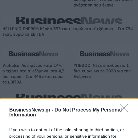
ανάρτηση που έκανε
HELLENiQ ENERGY: Κέρδη 393 εκατ. ευρώ στο α' εξάμηνο – Στα 734
εκατ. ευρώ τα EBITDA
Viohalco: Αυξημένος κατά 14%
ΥΠΕΘΟΟ: Νέες επενδύσεις 1
ο τζίρος στο α' εξάμηνο, στα 4,3
δισ. ευρώ ως το 2028 για την
δισ. ευρώ – Στα 446 εκατ. ευρώ
Ενέργεια
τα EBITDA
Η συμφωνία Arval-Athlon αναδιαμορφώνει την αγορά leasing
BusinessNews.gr -
Do Not Process My Personal
Information
VW: Η δύσκολη εξίσωση της
18η συνεχόμενη χρονιά για τον
If you wish to opt-out of the sale, sharing to third parties, or
αναδιάρθρωσης
ΟΤΕ στη διεθνή σειρά δεικτών
processing of your personal or sensitive information for