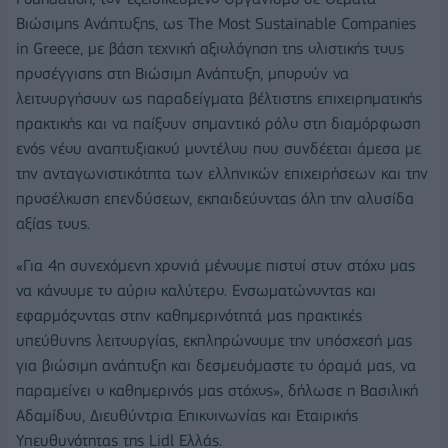
Βιώσιμης Ανάπτυξης, ως Τhe Most Sustainable Companies
in Greece, με βάση τεχνική αξιολόγηση της ολιστικής τους
προσέγγισης στη Βιώσιμη Ανάπτυξη, μπορούν να
λειτουργήσουν ως παραδείγματα βέλτιστης επιχειρηματικής
πρακτικής και να παίξουν σημαντικό ρόλο στη διαμόρφωση
ενός νέου αναπτυξιακού μοντέλου που συνδέεται άμεσα με
την ανταγωνιστικότητα των ελληνικών επιχειρήσεων και την
προσέλκυση επενδύσεων, εκπαιδεύοντας όλη την αλυσίδα
αξίας τους.
«Για 4η συνεχόμενη χρονιά μένουμε πιστοί στον στόχο μας
να κάνουμε το αύριο καλύτερο. Ενσωματώνοντας και
εφαρμόζοντας στην καθημερινότητά μας πρακτικές
υπεύθυνης λειτουργίας, εκπληρώνουμε την υπόσχεσή μας
για βιώσιμη ανάπτυξη και δεσμευόμαστε το όραμά μας, να
παραμείνει ο καθημερινός μας στόχος», δήλωσε η Βασιλική
Αδαμίδου, Διευθύντρια Επικοινωνίας και Εταιρικής
Υπευθυνότητας της Lidl Ελλάς.