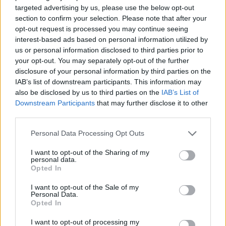
FTSE4Good
targeted advertising by us, please use the below opt-out
section to confirm your selection. Please note that after your
opt-out request is processed you may continue seeing
interest-based ads based on personal information utilized by
Alpha Bank: Για πρώτη φορά το Αρχαίο Θέατρο Επιδαύρου άνοιξε τις
us or personal information disclosed to third parties prior to
πύλες του σε όλους
your opt-out. You may separately opt-out of the further
disclosure of your personal information by third parties on the
IAB’s list of downstream participants. This information may
ESG Report 2025: Πώς η ΑΒ Βασιλόπουλος μετατρέπει τη
also be disclosed by us to third parties on the
IAB’s List of
βιωσιμότητα σε καθημερινή πράξη
Downstream Participants
that may further disclose it to other
third parties.
Personal Data Processing Opt Outs
I want to opt-out of the Sharing of my
ΠΕΡΙΣΣΌΤΕΡΑ ΣΕ ΑΥΤΉ ΤΗΝ ΚΑΤΗΓΟΡΊΑ
personal data.
Opted In
I want to opt-out of the Sale of my
Personal Data.
Opted In
I want to opt-out of processing my