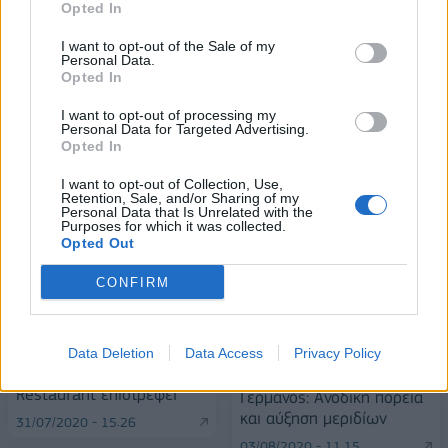
Opted In
18η συνεχόμενη χρονιά για τον ΟΤΕ στη διεθνή σειρά δεικτών
FTSE4Good
I want to opt-out of the Sale of my
Personal Data.
Opted In
Alpha Bank: Για πρώτη φορά το Αρχαίο Θέατρο Επιδαύρου άνοιξε τις
I want to opt-out of processing my
Personal Data for Targeted Advertising.
πύλες του σε όλους
Opted In
I want to opt-out of Collection, Use,
Retention, Sale, and/or Sharing of my
Personal Data that Is Unrelated with the
Purposes for which it was collected.
Opted Out
ΠΕΡΙΣΣΌΤΕΡΑ ΣΕ ΑΥΤΉ ΤΗΝ ΚΑΤΗΓΟΡΊΑ
CONFIRM
Data Deletion
Data Access
Privacy Policy
Το Galaxy Bar &
Restaurant επιστρέφει
Γερμανός: Ανοδική πορεία
και αύξηση μεριδίων
31/07/2020 - 15:26
03/08/2020 - 11:15