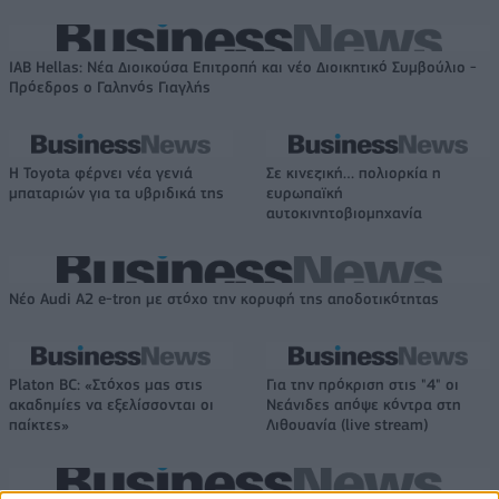
IAB Hellas: Νέα Διοικούσα Επιτροπή και νέο Διοικητικό Συμβούλιο -
Πρόεδρος ο Γαληνός Γιαγλής
Η Toyota φέρνει νέα γενιά
Σε κινεζική… πολιορκία η
μπαταριών για τα υβριδικά της
ευρωπαϊκή
αυτοκινητοβιομηχανία
Νέο Audi A2 e-tron με στόχο την κορυφή της αποδοτικότητας
Platon BC: «Στόχος μας στις
Για την πρόκριση στις "4" οι
ακαδημίες να εξελίσσονται οι
Νεάνιδες απόψε κόντρα στη
παίκτες»
Λιθουανία (live stream)