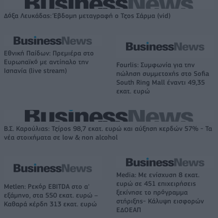
Δόξα Λευκάδας: Έβδομη μεταγραφή ο Τζος Σάρμα (vid)
Εθνική Παίδων: Πρεμιέρα στο
Ευρωπαϊκό με αντίπαλο την
Fourlis: Συμφωνία για την
Ισπανία (live stream)
πώληση συμμετοχής στο Sofia
South Ring Mall έναντι 49,35
εκατ. ευρώ
Β.Σ. Καρούλιας: Τζίρος 98,7 εκατ. ευρώ και αύξηση κερδών 57% - Τα
νέα στοιχήματα σε low & non alcohol
Media: Με ενίσχυση 8 εκατ.
ευρώ σε 451 επιχειρήσεις
Metlen: Ρεκόρ EBITDA στο α'
ξεκίνησε το πρόγραμμα
εξάμηνο, στα 550 εκατ. ευρώ –
στήριξης- Κάλυψη εισφορών
Καθαρά κέρδη 313 εκατ. ευρώ
ΕΔΟΕΑΠ