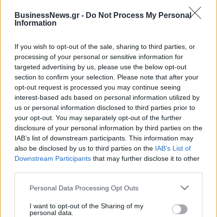
Χρηματοδότηση 8 εκατ. ευρώ σε 843 μέσα ενημέρωσης- Ξεκίνησε
το πενταετές πρόγραμμα ενίσχυσης του Τύπου
BusinessNews.gr -
Do Not Process My Personal
Information
If you wish to opt-out of the sale, sharing to third parties, or
processing of your personal or sensitive information for
Ειδικό Χωροταξικό Πλαίσιο για
HELLENiQ ENERGY: Κέρδη 393
targeted advertising by us, please use the below opt-out
τον Τουρισμό: Στρατηγικό
εκατ. ευρώ στο α' εξάμηνο –
section to confirm your selection. Please note that after your
εργαλείο για βιώσιμη
Στα 734 εκατ. ευρώ τα EBITDA
opt-out request is processed you may continue seeing
τουριστική ανάπτυξη
interest-based ads based on personal information utilized by
us or personal information disclosed to third parties prior to
your opt-out. You may separately opt-out of the further
Η Chery επενδύει 75 εκατ. δολάρια στην KG Mobility
disclosure of your personal information by third parties on the
IAB’s list of downstream participants. This information may
also be disclosed by us to third parties on the
IAB’s List of
Downstream Participants
that may further disclose it to other
Το FIAT 500 Hybrid τώρα από
Ατρόμητος και Novibet
third parties.
18.990 ευρώ
συνεχίζουν μαζί: Ανανέωση της
συνεργασίας τους μέχρι το
Personal Data Processing Opt Outs
2028
I want to opt-out of the Sharing of my
personal data.