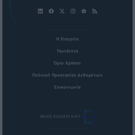
Η Εταιρεία
Ταυτότητα
Όροι Χρήσης
Πολιτική Προστασίας Δεδομένων
Επικοινωνία
ΜΕΛΟΣ #232470 Μ.Η.Τ.