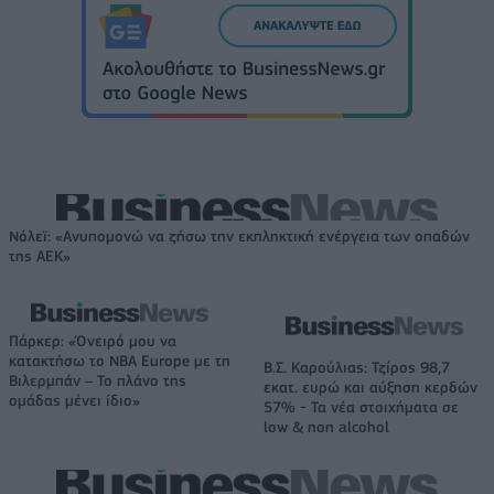
Νόλεϊ: «Ανυπομονώ να ζήσω την εκπληκτική ενέργεια των οπαδών
της ΑΕΚ»
Πάρκερ: «Όνειρό μου να
κατακτήσω το ΝΒΑ Europe με τη
Β.Σ. Καρούλιας: Τζίρος 98,7
Βιλερμπάν – Το πλάνο της
εκατ. ευρώ και αύξηση κερδών
ομάδας μένει ίδιο»
57% - Τα νέα στοιχήματα σε
low & non alcohol