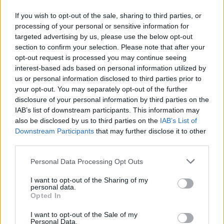
If you wish to opt-out of the sale, sharing to third parties, or
Η συμφωνία Arval-Athlon αναδιαμορφώνει την αγορά leasing
processing of your personal or sensitive information for
targeted advertising by us, please use the below opt-out
section to confirm your selection. Please note that after your
VW: Η δύσκολη εξίσωση της
18η συνεχόμενη χρονιά για τον
opt-out request is processed you may continue seeing
αναδιάρθρωσης
ΟΤΕ στη διεθνή σειρά δεικτών
interest-based ads based on personal information utilized by
FTSE4Good
us or personal information disclosed to third parties prior to
your opt-out. You may separately opt-out of the further
disclosure of your personal information by third parties on the
IAB’s list of downstream participants. This information may
Alpha Bank: Για πρώτη φορά το Αρχαίο Θέατρο Επιδαύρου άνοιξε τις
also be disclosed by us to third parties on the
IAB’s List of
πύλες του σε όλους
Downstream Participants
that may further disclose it to other
third parties.
ESG Report 2025: Πώς η ΑΒ Βασιλόπουλος μετατρέπει τη
Personal Data Processing Opt Outs
βιωσιμότητα σε καθημερινή πράξη
I want to opt-out of the Sharing of my
personal data.
Opted In
I want to opt-out of the Sale of my
Personal Data.