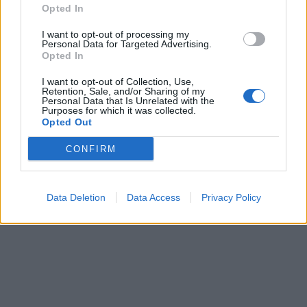
ΠΕΡΙΣΣΌΤΕΡΑ ΣΕ ΑΥΤΉ ΤΗΝ ΚΑΤΗΓΟΡΊΑ
Opted In
I want to opt-out of processing my
Personal Data for Targeted Advertising.
Opted In
I want to opt-out of Collection, Use,
ΛΑΡΚΟ: Σε καθεστώς
Retention, Sale, and/or Sharing of my
Personal Data that Is Unrelated with the
ειδικής διαχείρισης
Τεράστιο οικονομικό
Purposes for which it was collected.
πλήγμα για την μπύρα
Opted Out
28/02/2020 - 16:15
Corona λόγω κορονοϊού
CONFIRM
28/02/2020 - 17:06
Data Deletion
Data Access
Privacy Policy