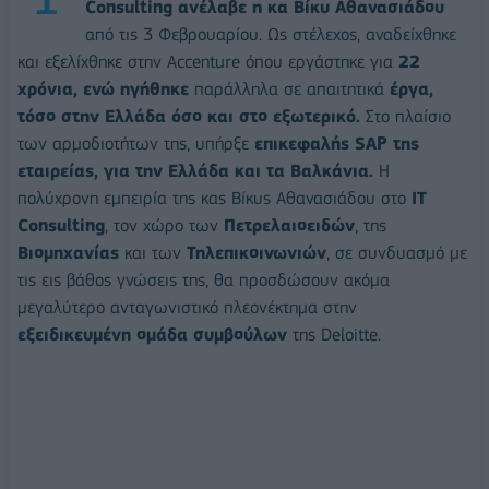
Consulting ανέλαβε η κα Βίκυ Αθανασιάδου
από τις 3 Φεβρουαρίου. Ως στέλεχος, αναδείχθηκε
και εξελίχθηκε στην Accenture όπου εργάστηκε για
22
χρόνια, ενώ ηγήθηκε
παράλληλα σε απαιτητικά
έργα,
τόσο στην Ελλάδα όσο και στο εξωτερικό.
Στο πλαίσιο
των αρμοδιοτήτων της, υπήρξε
επικεφαλής
SAP
της
εταιρείας, για την Ελλάδα και τα Βαλκάνια.
Η
πολύχρονη εμπειρία της κας Βίκυς Αθανασιάδου στο
IT
Consulting
, τον χώρο των
Πετρελαιοειδών
, της
Βιομηχανίας
και των
Τηλεπικοινωνιών
, σε συνδυασμό με
τις εις βάθος γνώσεις της, θα προσδώσουν ακόμα
μεγαλύτερο ανταγωνιστικό πλεονέκτημα στην
εξειδικευμένη ομάδα συμβούλων
της Deloitte.