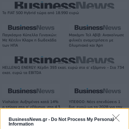
Το FIAT 500 Hybrid τώρα από 18.990 ευρώ
Παγκόσμιο Κύπελλο Γυναικών:
Μακάμπι Τελ Αβίβ: Ανακοίνωσε
Με Κέιτλιν Κλαρκ η δωδεκάδα
φιλικές αναμετρήσεις με
των ΗΠΑ
Ολυμπιακό και Άρη
HELLENiQ ENERGY: Κέρδη 393 εκατ. ευρώ στο α' εξάμηνο – Στα 734
εκατ. ευρώ τα EBITDA
Viohalco: Αυξημένος κατά 14%
ΥΠΕΘΟΟ: Νέες επενδύσεις 1
ο τζίρος στο α' εξάμηνο, στα 4,3
δισ. ευρώ ως το 2028 για την
δισ. ευρώ – Στα 446 εκατ. ευρώ
Ενέργεια
τα EBITDA
BusinessNews.gr -
Do Not Process My Personal
Information