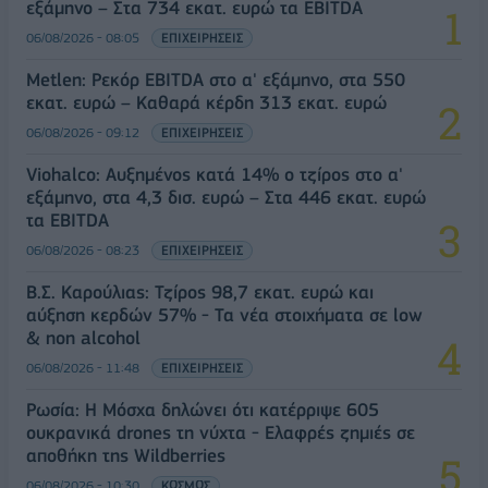
εξάμηνο – Στα 734 εκατ. ευρώ τα EBITDA
06/08/2026 - 08:05
ΕΠΙΧΕΙΡΗΣΕΙΣ
Metlen: Ρεκόρ EBITDA στο α' εξάμηνο, στα 550
εκατ. ευρώ – Καθαρά κέρδη 313 εκατ. ευρώ
06/08/2026 - 09:12
ΕΠΙΧΕΙΡΗΣΕΙΣ
Viohalco: Αυξημένος κατά 14% ο τζίρος στο α'
εξάμηνο, στα 4,3 δισ. ευρώ – Στα 446 εκατ. ευρώ
τα EBITDA
06/08/2026 - 08:23
ΕΠΙΧΕΙΡΗΣΕΙΣ
Β.Σ. Καρούλιας: Τζίρος 98,7 εκατ. ευρώ και
αύξηση κερδών 57% - Τα νέα στοιχήματα σε low
& non alcohol
06/08/2026 - 11:48
ΕΠΙΧΕΙΡΗΣΕΙΣ
Ρωσία: Η Μόσχα δηλώνει ότι κατέρριψε 605
ουκρανικά drones τη νύχτα - Ελαφρές ζημιές σε
αποθήκη της Wildberries
06/08/2026 - 10:30
ΚΟΣΜΟΣ