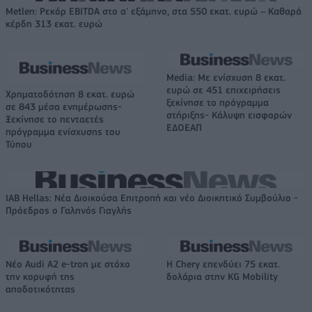
Metlen: Ρεκόρ EBITDA στο α' εξάμηνο, στα 550 εκατ. ευρώ – Καθαρά
κέρδη 313 εκατ. ευρώ
Media: Με ενίσχυση 8 εκατ.
ευρώ σε 451 επιχειρήσεις
Χρηματοδότηση 8 εκατ. ευρώ
ξεκίνησε το πρόγραμμα
σε 843 μέσα ενημέρωσης-
στήριξης- Κάλυψη εισφορών
Ξεκίνησε το πενταετές
ΕΔΟΕΑΠ
πρόγραμμα ενίσχυσης του
Τύπου
IAB Hellas: Νέα Διοικούσα Επιτροπή και νέο Διοικητικό Συμβούλιο -
Πρόεδρος ο Γαληνός Γιαγλής
Νέο Audi A2 e-tron με στόχο
Η Chery επενδύει 75 εκατ.
την κορυφή της
δολάρια στην KG Mobility
αποδοτικότητας