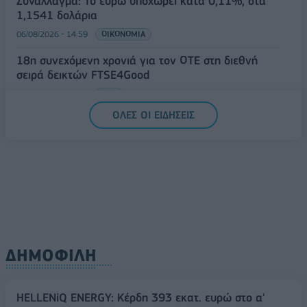
Συνάλλαγμα: Το ευρώ υποχωρεί κατά 0,11%, στα
1,1541 δολάρια
06/08/2026 - 14:59
ΟΙΚΟΝΟΜΙΑ
18η συνεχόμενη χρονιά για τον ΟΤΕ στη διεθνή
σειρά δεικτών FTSE4Good
06/08/2026 - 14:40
ESG
ΟΛΕΣ ΟΙ ΕΙΔΗΣΕΙΣ
ΔΗΜΟΦΙΛΗ
HELLENiQ ENERGY: Κέρδη 393 εκατ. ευρώ στο α'