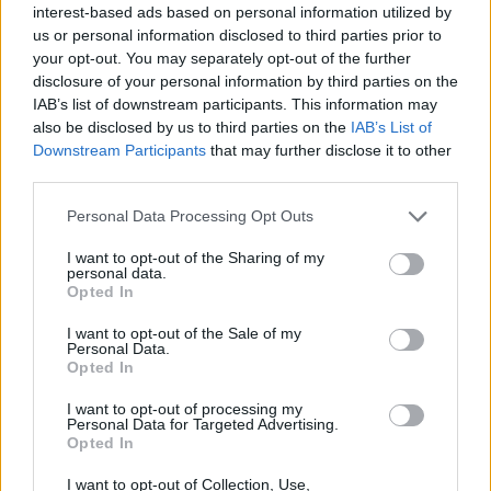
interest-based ads based on personal information utilized by
us or personal information disclosed to third parties prior to
your opt-out. You may separately opt-out of the further
Alpha Bank: Για πρώτη φορά το Αρχαίο Θέατρο Επιδαύρου άνοιξε τις
disclosure of your personal information by third parties on the
πύλες του σε όλους
IAB’s list of downstream participants. This information may
also be disclosed by us to third parties on the
IAB’s List of
Downstream Participants
that may further disclose it to other
third parties.
ESG Report 2025: Πώς η ΑΒ Βασιλόπουλος μετατρέπει τη
βιωσιμότητα σε καθημερινή πράξη
Personal Data Processing Opt Outs
I want to opt-out of the Sharing of my
personal data.
Opted In
ΠΕΡΙΣΣΌΤΕΡΑ ΣΕ ΑΥΤΉ ΤΗΝ ΚΑΤΗΓΟΡΊΑ
I want to opt-out of the Sale of my
Personal Data.
Opted In
I want to opt-out of processing my
Personal Data for Targeted Advertising.
Opted In
Η Emirates SkyCargo
I want to opt-out of Collection, Use,