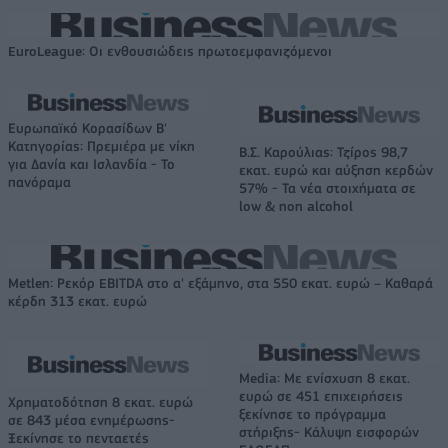
EuroLeague: Οι ενθουσιώδεις πρωτοεμφανιζόμενοι
Ευρωπαϊκό Κορασίδων Β'
Κατηγορίας: Πρεμιέρα με νίκη
Β.Σ. Καρούλιας: Τζίρος 98,7
για Δανία και Ισλανδία - Το
εκατ. ευρώ και αύξηση κερδών
πανόραμα
57% - Τα νέα στοιχήματα σε
low & non alcohol
Metlen: Ρεκόρ EBITDA στο α' εξάμηνο, στα 550 εκατ. ευρώ – Καθαρά
κέρδη 313 εκατ. ευρώ
Media: Με ενίσχυση 8 εκατ.
ευρώ σε 451 επιχειρήσεις
Χρηματοδότηση 8 εκατ. ευρώ
ξεκίνησε το πρόγραμμα
σε 843 μέσα ενημέρωσης-
στήριξης- Κάλυψη εισφορών
Ξεκίνησε το πενταετές