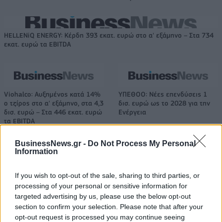
HELLENiQ ENERGY: Κέρδη 393 εκατ. ευρώ στο α' εξάμηνο – Στα 734
εκατ. ευρώ τα EBITDA
Viohalco: Αυξημένος κατά 14%
ΥΠΕΘΟΟ: Νέες επενδύσεις 1
ο τζίρος στο α' εξάμηνο, στα 4,3
δισ. ευρώ ως το 2028 για την
δισ. ευρώ – Στα 446 εκατ. ευρώ
Ενέργεια
τα EBITDA
BusinessNews.gr -
Do Not Process My Personal
Information
Η συμφωνία Arval-Athlon αναδιαμορφώνει την αγορά leasing
If you wish to opt-out of the sale, sharing to third parties, or
processing of your personal or sensitive information for
targeted advertising by us, please use the below opt-out
VW: Η δύσκολη εξίσωση της
18η συνεχόμενη χρονιά για τον
αναδιάρθρωσης
ΟΤΕ στη διεθνή σειρά δεικτών
section to confirm your selection. Please note that after your
FTSE4Good
opt-out request is processed you may continue seeing