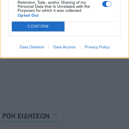
Retention, Sale, and/or Sharing of my
στηρίζει το παγκόσμιο
Hard Rock: Προσφεύγει
Personal Data that Is Unrelated with the
εμπόριο το 2020
στα δικαστήρια για τον
Purposes for which it was collected.
Opted Out
αποκλεισμό της από το
03/02/2020 - 12:30
Ελληνικό
CONFIRM
03/02/2020 - 11:51
Data Deletion
Data Access
Privacy Policy
ΡΟΗ ΕΙΔΗΣΕΩΝ