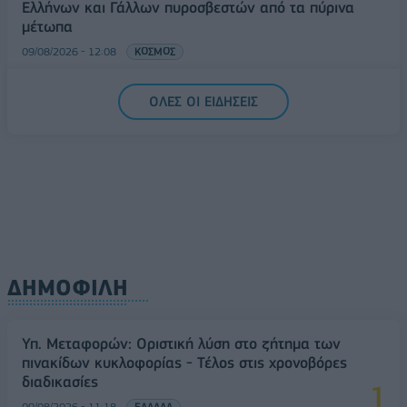
Ελλήνων και Γάλλων πυροσβεστών από τα πύρινα
μέτωπα
09/08/2026 - 12:08
ΚΟΣΜΟΣ
Δεύτερη πηγή εισοδήματος για τους επαγγελματίες
ΟΛΕΣ ΟΙ ΕΙΔΗΣΕΙΣ
ψαράδες ο αλιευτικός τουρισμός
09/08/2026 - 12:08
ΤΟΥΡΙΣΜΟΣ
ΔΗΜΟΦΙΛΗ
Υπ. Μεταφορών: Οριστική λύση στο ζήτημα των
πινακίδων κυκλοφορίας - Τέλος στις χρονοβόρες
διαδικασίες
09/08/2026 - 11:18
ΕΛΛΑΔΑ