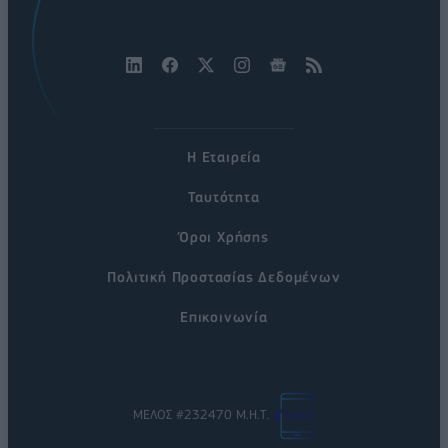
Η Εταιρεία
Ταυτότητα
Όροι Χρήσης
Πολιτική Προστασίας Δεδομένων
Επικοινωνία
ΜΕΛΟΣ #232470 Μ.Η.Τ.