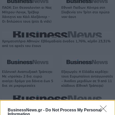
ΠΑΟΚ: Στη Θεσσαλονίκη οι Ναζ
Εθνική Παίδων: Κόντρα στη
Μήτρου-Λονγκ, Τρέβορ
Σλοβενία την Τρίτη στο πρώτο
Χάντζινς και Κάιλ Αλεξάντερ -
νοκ-άουτ
Οι δηλώσεις τους (pics & vids)
Χρηματιστήριο Αθηνών: Εβδομαδιαία άνοδος 1,76%, κέρδη 23,31%
από τις αρχές του έτους
Ελληνική Αναπτυξιακή Τράπεζα:
Εξαγωγές: Η Ελλάδα κερδίζει
Με «προίκα» 2 δισ. ευρώ
τους Ευρωπαίους ανταγωνιστές
ανοίγει δρόμο για δάνεια έως 5
– Άνοδος μεριδίων σε 9 από 11
δισ. σε μικρομεσαίες
κλάδους (Εθνική Τράπεζα)
Η Chery επενδύει 75 εκατ. δολάρια στην KG Mobility
BusinessNews.gr -
Do Not Process My Personal
Information