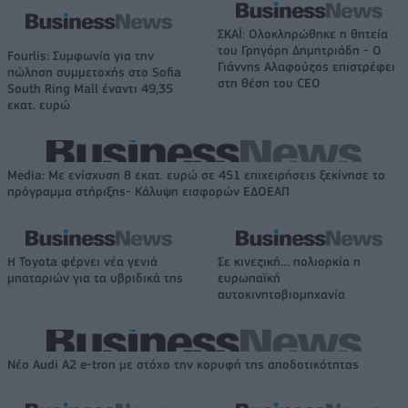
ΣΚΑΪ: Ολοκληρώθηκε η θητεία
του Γρηγόρη Δημητριάδη - Ο
Fourlis: Συμφωνία για την
Γιάννης Αλαφούζος επιστρέφει
πώληση συμμετοχής στο Sofia
στη θέση του CEO
South Ring Mall έναντι 49,35
εκατ. ευρώ
Media: Με ενίσχυση 8 εκατ. ευρώ σε 451 επιχειρήσεις ξεκίνησε το
πρόγραμμα στήριξης- Κάλυψη εισφορών ΕΔΟΕΑΠ
Η Toyota φέρνει νέα γενιά
Σε κινεζική… πολιορκία η
μπαταριών για τα υβριδικά της
ευρωπαϊκή
αυτοκινητοβιομηχανία
Νέο Audi A2 e-tron με στόχο την κορυφή της αποδοτικότητας