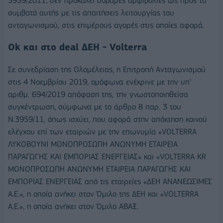
3959/2011, δεν προκαλεί σοβαρές αμφιβολίες ως προς το
συμβατό αυτής με τις απαιτήσεις λειτουργίας του
ανταγωνισμού, στις επιμέρους αγορές στις οποίες αφορά.
Ok και στο deal
ΔΕΗ
- Volterra
Σε συνεδρίαση της Ολομέλειας, η Επιτροπή Ανταγωνισμού
στις 4 Νοεμβρίου 2019, ομόφωνα ενέκρινε με την υπ’
αριθμ. 694/2019 απόφαση της, την γνωστοποιηθείσα
συγκέντρωση, σύμφωνα με το άρθρο 8 παρ. 3 του
Ν.3959/11, όπως ισχύει, που αφορά στην απόκτηση κοινού
ελέγχου επί των εταιριών με την επωνυμία «VOLTERRA
ΛΥΚΟΒΟΥΝΙ ΜΟΝΟΠΡΟΣΩΠΗ ΑΝΩΝΥΜΗ ΕΤΑΙΡΕΙΑ
ΠΑΡΑΓΩΓΗΣ ΚΑΙ ΕΜΠΟΡΙΑΣ ΕΝΕΡΓΕΙΑΣ» και «VOLTERRA KR
ΜΟΝΟΠΡΟΣΩΠΗ ΑΝΩΝΥΜΗ ΕΤΑΙΡΕΙΑ ΠΑΡΑΓΩΓΗΣ ΚΑΙ
ΕΜΠΟΡΙΑΣ ΕΝΕΡΓΕΙΑΣ από τις εταιρείες «
ΔΕΗ
ΑΝΑΝΕΩΣΙΜΕΣ
Α.Ε.», η οποία ανήκει στον Όμιλο της
ΔΕΗ
και «VOLTERRA
Α.Ε.», η οποία ανήκει στον Όμιλο ΑΒΑΞ.