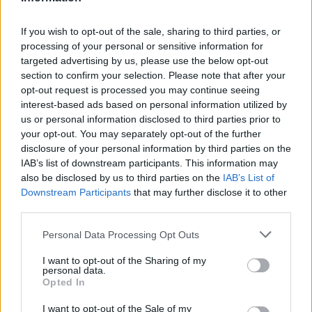
Το FIAT 500 Hybrid τώρα από
Ατρόμητος και Novibet
If you wish to opt-out of the sale, sharing to third parties, or
18.990 ευρώ
συνεχίζουν μαζί: Ανανέωση της
processing of your personal or sensitive information for
συνεργασίας τους μέχρι το
targeted advertising by us, please use the below opt-out
2028
section to confirm your selection. Please note that after your
opt-out request is processed you may continue seeing
interest-based ads based on personal information utilized by
18η συνεχόμενη χρονιά για τον ΟΤΕ στη διεθνή σειρά δεικτών
us or personal information disclosed to third parties prior to
FTSE4Good
your opt-out. You may separately opt-out of the further
disclosure of your personal information by third parties on the
IAB’s list of downstream participants. This information may
also be disclosed by us to third parties on the
IAB’s List of
Alpha Bank: Για πρώτη φορά το Αρχαίο Θέατρο Επιδαύρου άνοιξε τις
Downstream Participants
that may further disclose it to other
πύλες του σε όλους
third parties.
Personal Data Processing Opt Outs
I want to opt-out of the Sharing of my
personal data.
ΠΕΡΙΣΣΌΤΕΡΑ ΣΕ ΑΥΤΉ ΤΗΝ ΚΑΤΗΓΟΡΊΑ
Opted In
I want to opt-out of the Sale of my