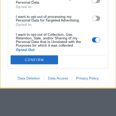
Personal Data.
Opted In
I want to opt-out of processing my
Νέο μενού στο Galaxy Bar
Personal Data for Targeted Advertising.
& Restaurant
Opted In
Lufthansa: Ακύρωσε 1300
πτήσεις λόγω 48ωρης
07/11/2019 - 11:16
I want to opt-out of Collection, Use,
απεργίας
Retention, Sale, and/or Sharing of my
Personal Data that Is Unrelated with the
07/11/2019 - 11:30
Purposes for which it was collected.
Opted Out
CONFIRM
Data Deletion
Data Access
Privacy Policy