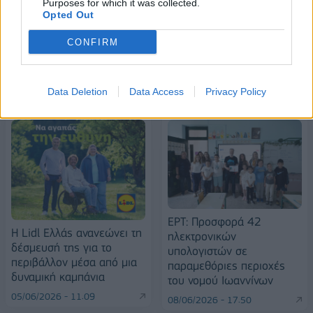
Purposes for which it was collected.
Opted Out
CONFIRM
ΠΕΡΙΣΣΌΤΕΡΑ ΣΕ ΑΥΤΉ ΤΗΝ ΚΑΤΗΓΟΡΊΑ
Data Deletion
Data Access
Privacy Policy
ΕΡΤ: Προσφορά 42
Η Lidl Ελλάς ανανεώνει τη
ηλεκτρονικών
δέσμευσή της για το
υπολογιστών σε
περιβάλλον μέσα από μια
παραμεθόριες περιοχές
δυναμική καμπάνια
του νομού Ιωαννίνων
05/06/2026 - 11:09
08/06/2026 - 17:50