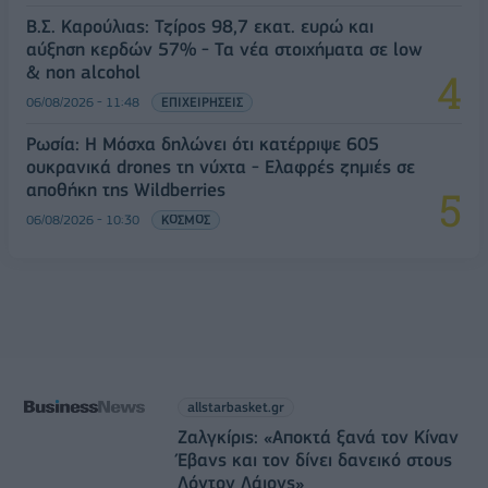
Β.Σ. Καρούλιας: Τζίρος 98,7 εκατ. ευρώ και
αύξηση κερδών 57% - Τα νέα στοιχήματα σε low
& non alcohol
06/08/2026 - 11:48
ΕΠΙΧΕΙΡΗΣΕΙΣ
Ρωσία: Η Μόσχα δηλώνει ότι κατέρριψε 605
ουκρανικά drones τη νύχτα - Ελαφρές ζημιές σε
αποθήκη της Wildberries
06/08/2026 - 10:30
ΚΟΣΜΟΣ
allstarbasket.gr
Ζαλγκίρις: «Αποκτά ξανά τον Κίναν
Έβανς και τον δίνει δανεικό στους
Λόντον Λάιονς»