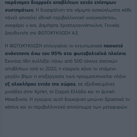
παράνομες διαρροές αποβλήτων εκτός επίσημων
συστημάτων.
Η διασφάλιση της νόμιμης ανακύκλωσης κάθε
πάνελ αποτελεί εθνική περιβαλλοντική αναγκαιότητα»,
αναφέρει ο κος. Δημήτρης Χριστογιαννόπουλος, Γενικός
Διευθυντής της ΦΩΤΟΚΥΚΛΩΣΗ Α.Ε.
Η ΦΩΤΟΚΥΚΛΩΣΗ επιτυγχάνει το εντυπωσιακό
ποσοστό
ανάκτησης
άνω του
9
5
% στα φωτοβολταϊκά πλαίσια
.
Έχοντας ήδη συλλέξει πάνω από 500 τόνους σχετικών
αποβλήτων από το 2020, η εταιρεία κάνει το επόμενο
μεγάλο βήμα: η επεξεργασία τους πραγματοποιείται πλέον
εξ ολοκλήρου εντός της χώρας
, σε εξειδικευμένες
μονάδες στην Κρήτη, τη Στερεά Ελλάδα και τη Δυτική
Μακεδονία. Η εγχώρια αυτή διαχείριση μειώνει δραστικά το
κόστος και το περιβαλλοντικό αποτύπωμα των μεταφορών.