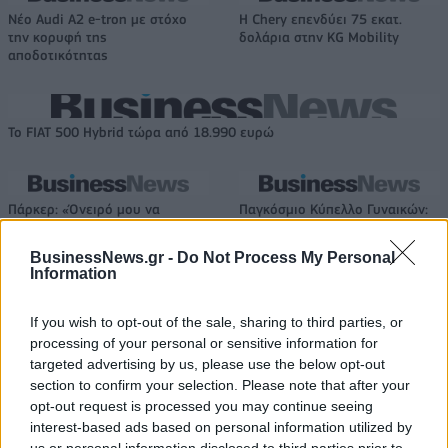
Νέο Audi A2 e-tron με στόχο
Η Chery επενδύει 75 εκατ.
την κορυφή της
δολάρια στην KG Mobility
αποδοτικότητας
Το FIAT 500 Hybrid τώρα από 18.990 ευρώ
Πάρκερ: «Όνειρό μου να
Παγκόσμιο Κύπελλο Γυναικών:
κατακτήσω το ΝΒΑ Europe με τη
Με Κέιτλιν Κλαρκ η δωδεκάδα
Βιλερμπάν – Το πλάνο της
των ΗΠΑ
BusinessNews.gr -
Do Not Process My Personal
ομάδας μένει ίδιο»
Information
If you wish to opt-out of the sale, sharing to third parties, or
HELLENiQ ENERGY: Κέρδη 393 εκατ. ευρώ στο α' εξάμηνο – Στα 734
processing of your personal or sensitive information for
εκατ. ευρώ τα EBITDA
targeted advertising by us, please use the below opt-out
section to confirm your selection. Please note that after your
opt-out request is processed you may continue seeing
interest-based ads based on personal information utilized by