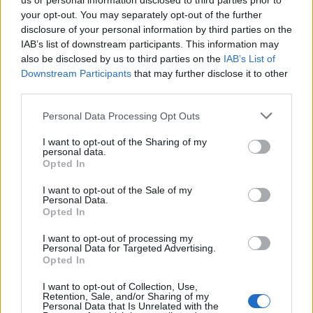
us or personal information disclosed to third parties prior to
Viohalco: Αυξημένος κατά 14%
ΥΠΕΘΟΟ: Νέες επενδύσεις 1
your opt-out. You may separately opt-out of the further
ο τζίρος στο α' εξάμηνο, στα 4,3
δισ. ευρώ ως το 2028 για την
disclosure of your personal information by third parties on the
δισ. ευρώ – Στα 446 εκατ. ευρώ
Ενέργεια
IAB’s list of downstream participants. This information may
τα EBITDA
also be disclosed by us to third parties on the
IAB’s List of
Downstream Participants
that may further disclose it to other
third parties.
Η συμφωνία Arval-Athlon αναδιαμορφώνει την αγορά leasing
Personal Data Processing Opt Outs
I want to opt-out of the Sharing of my
personal data.
VW: Η δύσκολη εξίσωση της
18η συνεχόμενη χρονιά για τον
Opted In
αναδιάρθρωσης
ΟΤΕ στη διεθνή σειρά δεικτών
FTSE4Good
I want to opt-out of the Sale of my
Personal Data.
Opted In
Alpha Bank: Για πρώτη φορά το Αρχαίο Θέατρο Επιδαύρου άνοιξε τις
I want to opt-out of processing my
πύλες του σε όλους
Personal Data for Targeted Advertising.
Opted In
I want to opt-out of Collection, Use,
Retention, Sale, and/or Sharing of my
ESG Report 2025: Πώς η ΑΒ Βασιλόπουλος μετατρέπει τη
Personal Data that Is Unrelated with the
βιωσιμότητα σε καθημερινή πράξη