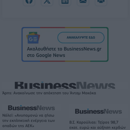
Άρης: Ανακοίνωσε την απόκτηση του Άνταμ Μοκόκα
Νόλεϊ: «Ανυπομονώ να ζήσω
την εκπληκτική ενέργεια των
Β.Σ. Καρούλιας: Τζίρος 98,7
οπαδών της ΑΕΚ»
εκατ. ευρώ και αύξηση κερδών