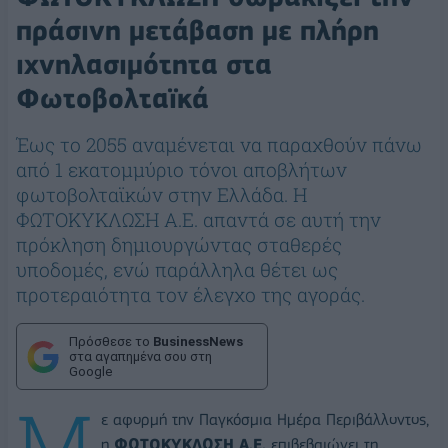
πράσινη μετάβαση με πλήρη
ιχνηλασιμότητα στα
Φωτοβολταϊκά
Έως το 2055 αναμένεται να παραχθούν πάνω
από 1 εκατομμύριο τόνοι αποβλήτων
φωτοβολταϊκών στην Ελλάδα. Η
ΦΩΤΟΚΥΚΛΩΣΗ Α.Ε. απαντά σε αυτή την
πρόκληση δημιουργώντας σταθερές
υποδομές, ενώ παράλληλα θέτει ως
προτεραιότητα τον έλεγχο της αγοράς.
Πρόσθεσε το
BusinessNews
στα αγαπημένα σου στη
Google
Μ
ε αφορμή την Παγκόσμια Ημέρα Περιβάλλοντος,
η
ΦΩΤΟΚΥΚΛΩΣΗ Α.Ε.
επιβεβαιώνει τη