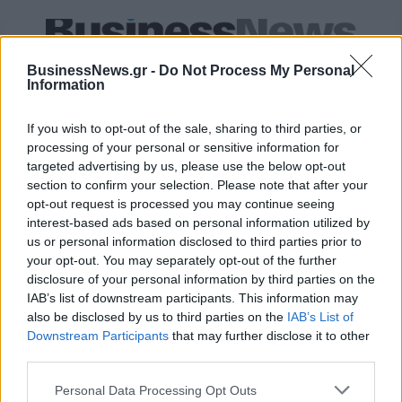
IAB Hellas: Νέα Διοικούσα Επιτροπή και νέο Διοικητικό Συμβούλιο -
Πρόεδρος ο Γαληνός Γιαγλής
BusinessNews.gr -
Do Not Process My Personal
Information
If you wish to opt-out of the sale, sharing to third parties, or
Η Toyota φέρνει νέα γενιά
Σε κινεζική… πολιορκία η
processing of your personal or sensitive information for
μπαταριών για τα υβριδικά της
ευρωπαϊκή
targeted advertising by us, please use the below opt-out
αυτοκινητοβιομηχανία
section to confirm your selection. Please note that after your
opt-out request is processed you may continue seeing
interest-based ads based on personal information utilized by
Νέο Audi A2 e-tron με στόχο την κορυφή της αποδοτικότητας
us or personal information disclosed to third parties prior to
your opt-out. You may separately opt-out of the further
disclosure of your personal information by third parties on the
IAB’s list of downstream participants. This information may
Ευρωπαϊκό Κορασίδων: Άνετη
Γιαννακόπουλος: «Όταν σου
also be disclosed by us to third parties on the
IAB’s List of
νίκη της Ελλάδας στην
ρίχνουν μια πέτρα, τους
Downstream Participants
that may further disclose it to other
πρεμιέρα, 78-36 την Ιρλανδία
καταστρέφεις» (vid)
third parties.
Personal Data Processing Opt Outs