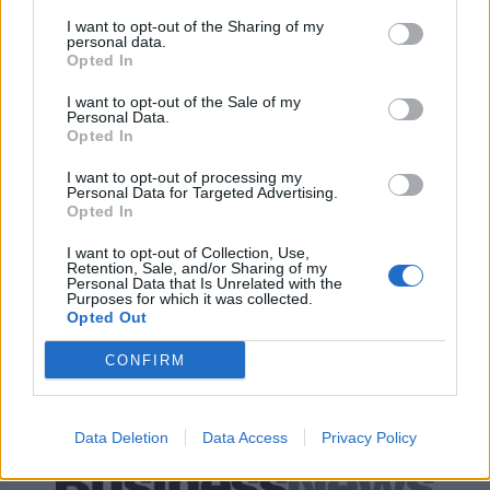
ΕΛΣΤΑΤ: Στο 3,4% υποχώρησε ο πληθωρισμός τον Ιούλιο
I want to opt-out of the Sharing of my
personal data.
Opted In
I want to opt-out of the Sale of my
Personal Data.
Χρηματοδότηση 8 εκατ. ευρώ
Metlen: Ρεκόρ EBITDA στο α'
Opted In
σε 843 μέσα ενημέρωσης-
εξάμηνο, στα 550 εκατ. ευρώ –
Ξεκίνησε το πενταετές
Καθαρά κέρδη 313 εκατ. ευρώ
I want to opt-out of processing my
πρόγραμμα ενίσχυσης του
Personal Data for Targeted Advertising.
Τύπου
Opted In
I want to opt-out of Collection, Use,
Retention, Sale, and/or Sharing of my
Personal Data that Is Unrelated with the
Η Chery επενδύει 75 εκατ. δολάρια στην KG Mobility
Purposes for which it was collected.
Opted Out
CONFIRM
Το FIAT 500 Hybrid τώρα από
Ατρόμητος και Novibet
18.990 ευρώ
συνεχίζουν μαζί: Ανανέωση της
συνεργασίας τους μέχρι το
2028
Data Deletion
Data Access
Privacy Policy