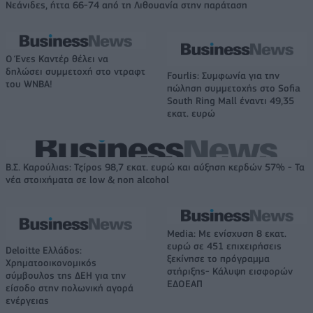
Νεάνιδες, ήττα 66-74 από τη Λιθουανία στην παράταση
Ο Ένες Καντέρ θέλει να
δηλώσει συμμετοχή στο ντραφτ
Fourlis: Συμφωνία για την
του WNBA!
πώληση συμμετοχής στο Sofia
South Ring Mall έναντι 49,35
εκατ. ευρώ
Β.Σ. Καρούλιας: Τζίρος 98,7 εκατ. ευρώ και αύξηση κερδών 57% - Τα
νέα στοιχήματα σε low & non alcohol
Media: Με ενίσχυση 8 εκατ.
ευρώ σε 451 επιχειρήσεις
Deloitte Ελλάδος:
ξεκίνησε το πρόγραμμα
Χρηματοοικονομικός
στήριξης- Κάλυψη εισφορών
σύμβουλος της ΔΕΗ για την
ΕΔΟΕΑΠ
είσοδο στην πολωνική αγορά
ενέργειας