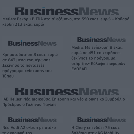
Metlen: Ρεκόρ EBITDA στο α' εξάμηνο, στα 550 εκατ. ευρώ – Καθαρά
κέρδη 313 εκατ. ευρώ
Media: Με ενίσχυση 8 εκατ.
ευρώ σε 451 επιχειρήσεις
Χρηματοδότηση 8 εκατ. ευρώ
ξεκίνησε το πρόγραμμα
σε 843 μέσα ενημέρωσης-
στήριξης- Κάλυψη εισφορών
Ξεκίνησε το πενταετές
ΕΔΟΕΑΠ
πρόγραμμα ενίσχυσης του
Τύπου
IAB Hellas: Νέα Διοικούσα Επιτροπή και νέο Διοικητικό Συμβούλιο -
Πρόεδρος ο Γαληνός Γιαγλής
Νέο Audi A2 e-tron με στόχο
Η Chery επενδύει 75 εκατ.
την κορυφή της
δολάρια στην KG Mobility