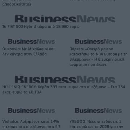
αποδοτικότητας
Το FIAT 500 Hybrid τώρα από 18.990 ευρώ
Ουκρανία: Με Μίχαϊλιουκ και
Πάρκερ: «Όνειρό μου να
Λεν κόντρα στην Ελλάδα
κατακτήσω το ΝΒΑ Europe με τη
Βιλερμπάν» - Η διευκρινιστική
ανάρτηση που έκανε
HELLENiQ ENERGY: Κέρδη 393 εκατ. ευρώ στο α' εξάμηνο – Στα 734
εκατ. ευρώ τα EBITDA
Viohalco: Αυξημένος κατά 14%
ΥΠΕΘΟΟ: Νέες επενδύσεις 1
ο τζίρος στο α' εξάμηνο, στα 4,3
δισ. ευρώ ως το 2028 για την