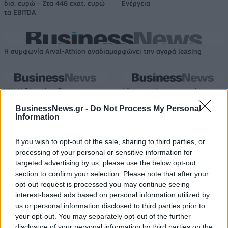
δισ. ευρώ – Στα 446 εκατ. ευρώ
Ενέργεια
τα EBITDA
Η συμφωνία Arval-Athlon αναδιαμορφώνει την αγορά leasing
VW: Η δύσκολη εξίσωση της
18η συνεχόμενη χρονιά για τον
αναδιάρθρωσης
ΟΤΕ στη διεθνή σειρά δεικτών
BusinessNews.gr -
Do Not Process My Personal
FTSE4Good
Information
If you wish to opt-out of the sale, sharing to third parties, or
Alpha Bank: Για πρώτη φορά το Αρχαίο Θέατρο Επιδαύρου άνοιξε τις
processing of your personal or sensitive information for
πύλες του σε όλους
targeted advertising by us, please use the below opt-out
section to confirm your selection. Please note that after your
opt-out request is processed you may continue seeing
interest-based ads based on personal information utilized by
ESG Report 2025: Πώς η ΑΒ Βασιλόπουλος μετατρέπει τη
us or personal information disclosed to third parties prior to
βιωσιμότητα σε καθημερινή πράξη
your opt-out. You may separately opt-out of the further
disclosure of your personal information by third parties on the