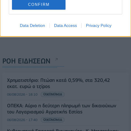
CONFIRM
Data Deletion
Data Access
Privacy Policy
ΡΟΗ ΕΙΔΗΣΕΩΝ
Χρηματιστήριο: Πτώση κατά 0,59%, στα 320,42
εκατ. ευρώ ο τζίρος
06/08/2026 - 18:10
ΟΙΚΟΝΟΜΙΑ
ΟΠΕΚΑ: Αύριο η δεύτερη πληρωμή των δικαιούχων
του Λογαριασμού Αγροτικής Εστίας
06/08/2026 - 17:40
ΟΙΚΟΝΟΜΙΑ
Κυβερνητική Επιτροπή Βιομηχανίας- Κ. Μητσοτάκης: