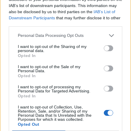
IAB’s list of downstream participants. This information may
also be disclosed by us to third parties on the
IAB’s List of
Downstream Participants
that may further disclose it to other
ΠΕΡΙΣΣΌΤΕΡΑ ΣΕ ΑΥΤΉ ΤΗΝ ΚΑΤΗΓΟΡΊΑ
third parties.
Personal Data Processing Opt Outs
I want to opt-out of the Sharing of my
personal data.
Opted In
I want to opt-out of the Sale of my
Personal Data.
Εκδήλωση - συνάντηση για
Opted In
Eurobank Holdings:
την προξενική συνεργασία
Εντάσσεται στην UN-
στον τομέα της παιδικής
I want to opt-out of processing my
Convened Net-Zero
Personal Data for Targeted Advertising.
προστασίας
Opted In
Banking Alliance
21/06/2024 - 11:16
20/06/2024 - 13:55
I want to opt-out of Collection, Use,
Retention, Sale, and/or Sharing of my
Personal Data that Is Unrelated with the
Purposes for which it was collected.
Opted Out