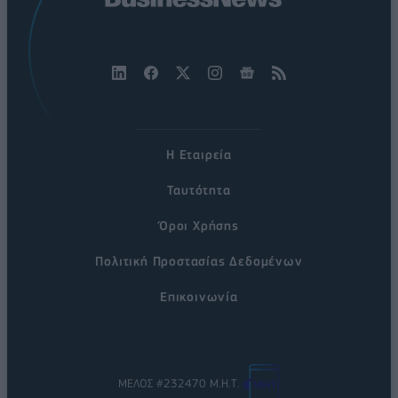
Η Εταιρεία
Ταυτότητα
Όροι Χρήσης
Πολιτική Προστασίας Δεδομένων
Επικοινωνία
ΜΕΛΟΣ #232470 Μ.Η.Τ.