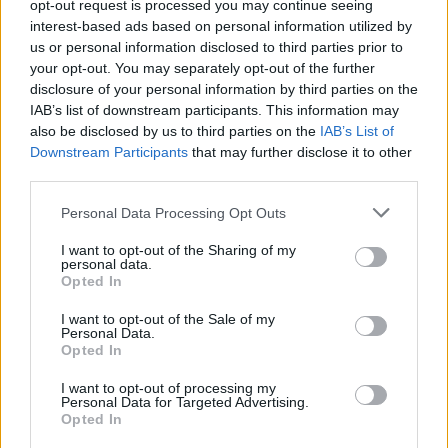
opt-out request is processed you may continue seeing
interest-based ads based on personal information utilized by
Alpha Bank: Για πρώτη φορά το Αρχαίο Θέατρο Επιδαύρου άνοιξε τις
us or personal information disclosed to third parties prior to
πύλες του σε όλους
your opt-out. You may separately opt-out of the further
disclosure of your personal information by third parties on the
IAB’s list of downstream participants. This information may
also be disclosed by us to third parties on the
IAB’s List of
Downstream Participants
that may further disclose it to other
ΠΕΡΙΣΣΌΤΕΡΑ ΣΕ ΑΥΤΉ ΤΗΝ ΚΑΤΗΓΟΡΊΑ
third parties.
Personal Data Processing Opt Outs
I want to opt-out of the Sharing of my
personal data.
Opted In
I want to opt-out of the Sale of my
Personal Data.
Opted In
21 Μαΐου: Ευρωπαϊκή
Ολυμπιακή Ζυθοποιία:
I want to opt-out of processing my
Ημέρα Natura 2000 - 446
Μείωση 11% στις
Personal Data for Targeted Advertising.
περιοχές Νatura στην
Opted In
εκπομπές CO2 την
Ελλάδα
τελευταία πενταετία