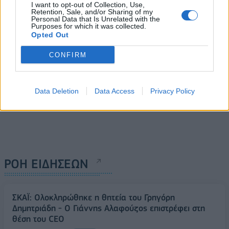
I want to opt-out of Collection, Use,
20/05/2024 - 12:18
Retention, Sale, and/or Sharing of my
20/05/2024 - 13:57
Personal Data that Is Unrelated with the
Purposes for which it was collected.
Opted Out
CONFIRM
Data Deletion
Data Access
Privacy Policy
ΡΟΗ ΕΙΔΗΣΕΩΝ
ΣΚΑΪ: Ολοκληρώθηκε η θητεία του Γρηγόρη
Δημητριάδη - Ο Γιάννης Αλαφούζος επιστρέφει στη
θέση του CEO