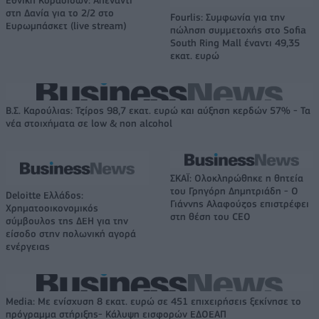
Εθνική Κορασίδων: Απέναντι
στη Δανία για το 2/2 στο
Fourlis: Συμφωνία για την
Ευρωμπάσκετ (live stream)
πώληση συμμετοχής στο Sofia
South Ring Mall έναντι 49,35
εκατ. ευρώ
Β.Σ. Καρούλιας: Τζίρος 98,7 εκατ. ευρώ και αύξηση κερδών 57% - Τα
νέα στοιχήματα σε low & non alcohol
ΣΚΑΪ: Ολοκληρώθηκε η θητεία
του Γρηγόρη Δημητριάδη - Ο
Deloitte Ελλάδος:
Γιάννης Αλαφούζος επιστρέφει
Χρηματοοικονομικός
στη θέση του CEO
σύμβουλος της ΔΕΗ για την
είσοδο στην πολωνική αγορά
ενέργειας
Media: Με ενίσχυση 8 εκατ. ευρώ σε 451 επιχειρήσεις ξεκίνησε το
πρόγραμμα στήριξης- Κάλυψη εισφορών ΕΔΟΕΑΠ