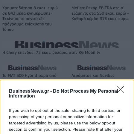
Χρηματοδότηση 8 εκατ. ευρώ
Metlen: Ρεκόρ EBITDA στο α'
σε 843 μέσα ενημέρωσης-
εξάμηνο, στα 550 εκατ. ευρώ –
Ξεκίνησε το πενταετές
Καθαρά κέρδη 313 εκατ. ευρώ
πρόγραμμα ενίσχυσης του
Τύπου
Η Chery επενδύει 75 εκατ. δολάρια στην KG Mobility
Το FIAT 500 Hybrid τώρα από
Ατρόμητος και Novibet
18.990 ευρώ
συνεχίζουν μαζί: Ανανέωση της
συνεργασίας τους μέχρι το
BusinessNews.gr -
Do Not Process My Personal
2028
Information
If you wish to opt-out of the sale, sharing to third parties, or
18η συνεχόμενη χρονιά για τον ΟΤΕ στη διεθνή σειρά δεικτών
processing of your personal or sensitive information for
FTSE4Good
targeted advertising by us, please use the below opt-out
section to confirm your selection. Please note that after your