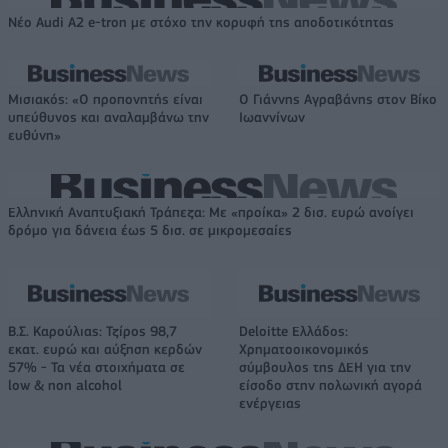
Νέο Audi A2 e-tron με στόχο την κορυφή της αποδοτικότητας
Μισιακός: «Ο προπονητής είναι
Ο Γιάννης Αγραβάνης στον Βίκο
υπεύθυνος και αναλαμβάνω την
Ιωαννίνων
ευθύνη»
Ελληνική Αναπτυξιακή Τράπεζα: Με «προίκα» 2 δισ. ευρώ ανοίγει
δρόμο για δάνεια έως 5 δισ. σε μικρομεσαίες
Β.Σ. Καρούλιας: Τζίρος 98,7
Deloitte Ελλάδος:
εκατ. ευρώ και αύξηση κερδών
Χρηματοοικονομικός
57% - Τα νέα στοιχήματα σε
σύμβουλος της ΔΕΗ για την
low & non alcohol
είσοδο στην πολωνική αγορά
ενέργειας