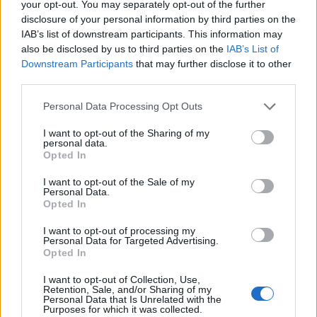
your opt-out. You may separately opt-out of the further
ΠΕΡΙΣΣΌΤΕΡΑ ΣΕ ΑΥΤΉ ΤΗΝ ΚΑΤΗΓΟΡΊΑ
disclosure of your personal information by third parties on the
IAB’s list of downstream participants. This information may
also be disclosed by us to third parties on the
IAB’s List of
Downstream Participants
that may further disclose it to other
third parties.
Personal Data Processing Opt Outs
I want to opt-out of the Sharing of my
personal data.
L’Oréal & Hondos Center:
Το Χαμόγελο του Παιδιού:
Opted In
Στο επίκεντρο η
Το α' εξάμηνο του 23
βιωσιμότητα και η κυκλική
υποστήριξε 60.468 παιδιά
I want to opt-out of the Sale of my
Personal Data.
οικονομία
και τις οικογένειές τους
Opted In
11/07/2023 - 11:54
11/07/2023 - 18:20
I want to opt-out of processing my
Personal Data for Targeted Advertising.
Opted In
I want to opt-out of Collection, Use,
Retention, Sale, and/or Sharing of my
Personal Data that Is Unrelated with the
Purposes for which it was collected.