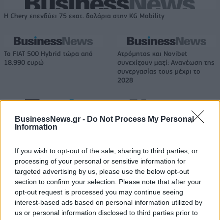
Η Chery επενδύει 75 εκατ. δολάρια στην KG Mobility
Το FIAT 500 Hybrid τώρα από
Ατρόμητος και Novibet
18.990 ευρώ
συνεχίζουν μαζί: Ανανέωση της
συνεργασίας τους μέχρι το
2028
18η συνεχόμενη χρονιά για τον ΟΤΕ στη διεθνή σειρά δεικτών
BusinessNews.gr -
Do Not Process My Personal
Information
FTSE4Good
If you wish to opt-out of the sale, sharing to third parties, or
processing of your personal or sensitive information for
Alpha Bank: Για πρώτη φορά το Αρχαίο Θέατρο Επιδαύρου άνοιξε τις
targeted advertising by us, please use the below opt-out
πύλες του σε όλους
section to confirm your selection. Please note that after your
opt-out request is processed you may continue seeing
interest-based ads based on personal information utilized by
us or personal information disclosed to third parties prior to