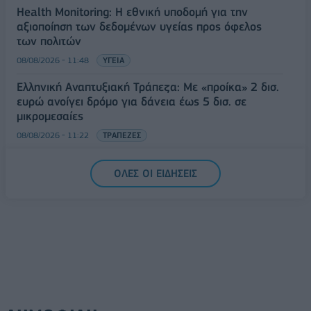
Health Monitoring: Η εθνική υποδομή για την
αξιοποίηση των δεδομένων υγείας προς όφελος
των πολιτών
08/08/2026 - 11:48
ΥΓΕΙΑ
Ελληνική Αναπτυξιακή Τράπεζα: Με «προίκα» 2 δισ.
ευρώ ανοίγει δρόμο για δάνεια έως 5 δισ. σε
μικρομεσαίες
08/08/2026 - 11:22
ΤΡΑΠΕΖΕΣ
5G παντού, 6G στον ορίζοντα: Πού βρίσκεται η
ΟΛΕΣ ΟΙ ΕΙΔΗΣΕΙΣ
Ελλάδα στη μεγάλη τεχνολογική μετάβαση
08/08/2026 - 10:54
ΤΕΧΝΟΛΟΓΙΑ