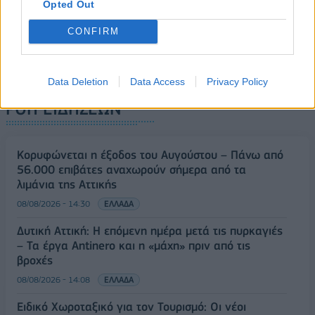
Opted Out
CONFIRM
Data Deletion
Data Access
Privacy Policy
ΡΟΗ ΕΙΔΗΣΕΩΝ
Κορυφώνεται η έξοδος του Αυγούστου – Πάνω από
56.000 επιβάτες αναχωρούν σήμερα από τα
λιμάνια της Αττικής
08/08/2026 - 14:30
ΕΛΛΑΔΑ
Δυτική Αττική: Η επόμενη ημέρα μετά τις πυρκαγιές
– Τα έργα Antinero και η «μάχη» πριν από τις
βροχές
08/08/2026 - 14:08
ΕΛΛΑΔΑ
Ειδικό Χωροταξικό για τον Τουρισμό: Οι νέοι