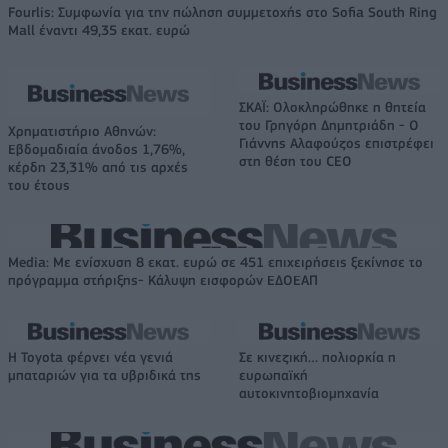
Fourlis: Συμφωνία για την πώληση συμμετοχής στο Sofia South Ring
Mall έναντι 49,35 εκατ. ευρώ
ΣΚΑΪ: Ολοκληρώθηκε η θητεία
του Γρηγόρη Δημητριάδη - Ο
Χρηματιστήριο Αθηνών:
Γιάννης Αλαφούζος επιστρέφει
Εβδομαδιαία άνοδος 1,76%,
στη θέση του CEO
κέρδη 23,31% από τις αρχές
του έτους
Media: Με ενίσχυση 8 εκατ. ευρώ σε 451 επιχειρήσεις ξεκίνησε το
πρόγραμμα στήριξης- Κάλυψη εισφορών ΕΔΟΕΑΠ
Η Toyota φέρνει νέα γενιά
Σε κινεζική… πολιορκία η
μπαταριών για τα υβριδικά της
ευρωπαϊκή
αυτοκινητοβιομηχανία