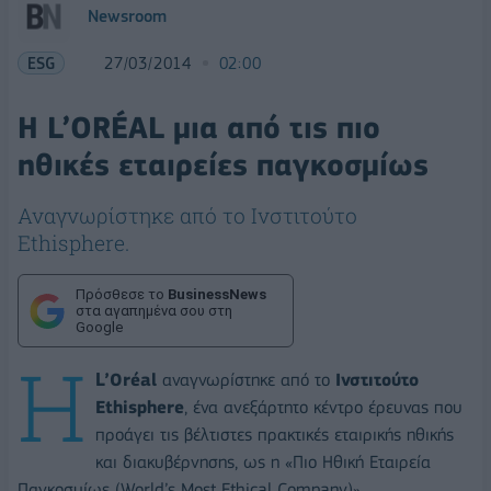
Newsroom
ESG
27/03/2014
02:00
Η L’ORÉAL μια από τις πιο
ηθικές εταιρείες παγκοσμίως
Αναγνωρίστηκε από το Ινστιτούτο
Ethisphere.
Πρόσθεσε το
BusinessNews
στα αγαπημένα σου στη
Google
Η
L’Oréal
αναγνωρίστηκε από το
Ινστιτούτο
Ethisphere
, ένα ανεξάρτητο κέντρο έρευνας που
προάγει τις βέλτιστες πρακτικές εταιρικής ηθικής
και διακυβέρνησης, ως η «Πιο Ηθική Εταιρεία
Παγκοσμίως (World’s Most Ethical Company)».