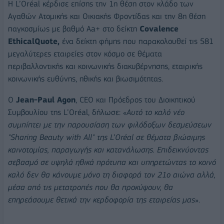
Η L’Oréal κέρδισε επίσης την 1η θέση στον κλάδο των
Αγαθών Ατομικής και Οικιακής Φροντίδας και την 8η θέση
παγκοσμίως με βαθμό Aa+ στο δείκτη
Covalence
EthicalQuote,
ένα δείκτη φήμης που παρακολουθεί τις 581
μεγαλύτερες εταιρείες στον κόσμο σε θέματα
περιβαλλοντικής και κοινωνικής διακυβέρνησης, εταιρικής
κοινωνικής ευθύνης, ηθικής και βιωσιμότητας.
Ο
Jean-Paul Agon
, CEO και Πρόεδρος του Διοικητικού
Συμβουλίου της L’Oréal, δήλωσε: «
Αυτό το καλό νέο
συμπίπτει με την παρουσίαση των φιλόδοξων δεσμεύσεων
"Sharing Beauty with All" της L’Oréal σε θέματα βιώσιμης
καινοτομίας, παραγωγής και κατανάλωσης. Επιδεικνύοντας
σεβασμό σε υψηλά ηθικά πρότυπα και υπηρετώντας το κοινό
καλό δεν θα κάνουμε μόνο τη διαφορά τον 21ο αιώνα αλλά,
μέσα από τις μετατροπές που θα προκύψουν, θα
επηρεάσουμε θετικά την κερδοφορία της εταιρείας μας
».