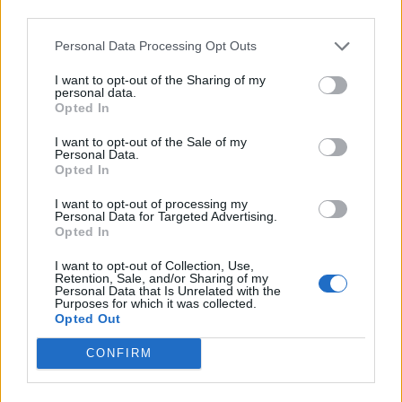
third parties.
Personal Data Processing Opt Outs
Το Ίδρυμα Σταύρος
Απονεμήθηκαν τα Βραβεία
I want to opt-out of the Sharing of my
Νιάρχος στηρίζει έκθεση
L’Oréal - UNESCO
personal data.
Opted In
με θέμα την κρίση
27/03/2014 - 02:00
26/03/2014 - 02:00
I want to opt-out of the Sale of my
Personal Data.
Opted In
I want to opt-out of processing my
Personal Data for Targeted Advertising.
Opted In
I want to opt-out of Collection, Use,
Retention, Sale, and/or Sharing of my
Personal Data that Is Unrelated with the
Purposes for which it was collected.
Opted Out
CONFIRM
ΡΟΗ ΕΙΔΗΣΕΩΝ