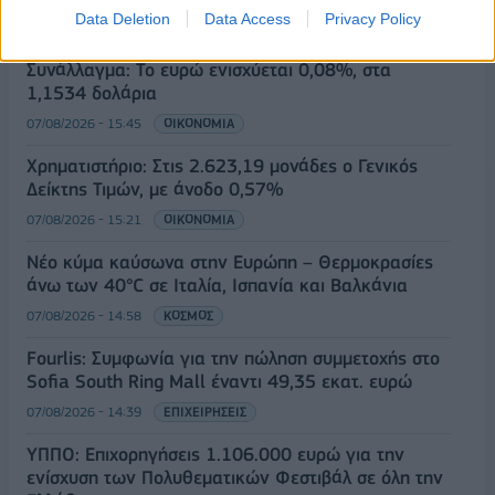
Data Deletion
Data Access
Privacy Policy
Συνάλλαγμα: Το ευρώ ενισχύεται 0,08%, στα
1,1534 δολάρια
07/08/2026 - 15:45
ΟΙΚΟΝΟΜΙΑ
Χρηματιστήριο: Στις 2.623,19 μονάδες ο Γενικός
Δείκτης Τιμών, με άνοδο 0,57%
07/08/2026 - 15:21
ΟΙΚΟΝΟΜΙΑ
Νέο κύμα καύσωνα στην Ευρώπη – Θερμοκρασίες
άνω των 40°C σε Ιταλία, Ισπανία και Βαλκάνια
07/08/2026 - 14:58
ΚΟΣΜΟΣ
Fourlis: Συμφωνία για την πώληση συμμετοχής στο
Sofia South Ring Mall έναντι 49,35 εκατ. ευρώ
07/08/2026 - 14:39
ΕΠΙΧΕΙΡΗΣΕΙΣ
ΥΠΠΟ: Επιχορηγήσεις 1.106.000 ευρώ για την
ενίσχυση των Πολυθεματικών Φεστιβάλ σε όλη την