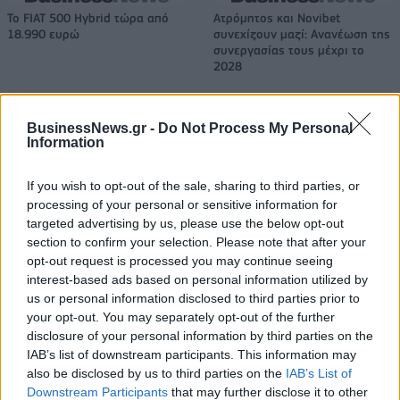
Το FIAT 500 Hybrid τώρα από
Ατρόμητος και Novibet
18.990 ευρώ
συνεχίζουν μαζί: Ανανέωση της
συνεργασίας τους μέχρι το
2028
BusinessNews.gr -
Do Not Process My Personal
18η συνεχόμενη χρονιά για τον ΟΤΕ στη διεθνή σειρά δεικτών
Information
FTSE4Good
If you wish to opt-out of the sale, sharing to third parties, or
processing of your personal or sensitive information for
Alpha Bank: Για πρώτη φορά το Αρχαίο Θέατρο Επιδαύρου άνοιξε τις
targeted advertising by us, please use the below opt-out
πύλες του σε όλους
section to confirm your selection. Please note that after your
opt-out request is processed you may continue seeing
interest-based ads based on personal information utilized by
us or personal information disclosed to third parties prior to
your opt-out. You may separately opt-out of the further
disclosure of your personal information by third parties on the
ΠΕΡΙΣΣΌΤΕΡΑ ΣΕ ΑΥΤΉ ΤΗΝ ΚΑΤΗΓΟΡΊΑ
IAB’s list of downstream participants. This information may
also be disclosed by us to third parties on the
IAB’s List of
Downstream Participants
that may further disclose it to other