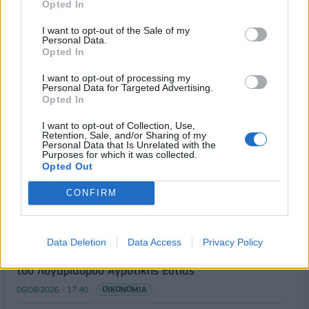
Opted In
I want to opt-out of the Sale of my
Personal Data.
Opted In
I want to opt-out of processing my
Personal Data for Targeted Advertising.
Opted In
I want to opt-out of Collection, Use,
Retention, Sale, and/or Sharing of my
Personal Data that Is Unrelated with the
ΡΟΗ ΕΙΔΗΣΕΩΝ
Purposes for which it was collected.
Opted Out
CONFIRM
Χρηματιστήριο: Πτώση κατά 0,59%, στα 320,42
εκατ. ευρώ ο τζίρος
06/08/2026 - 18:10
ΟΙΚΟΝΟΜΙΑ
Data Deletion
Data Access
Privacy Policy
ΟΠΕΚΑ: Αύριο η δεύτερη πληρωμή των δικαιούχων
του Λογαριασμού Αγροτικής Εστίας
06/08/2026 - 17:40
ΟΙΚΟΝΟΜΙΑ