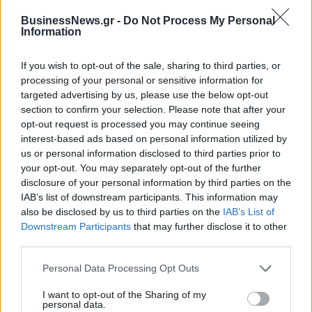
BusinessNews.gr -
Do Not Process My Personal
Information
If you wish to opt-out of the sale, sharing to third parties, or
ΠΕΡΙΣΣΌΤΕΡΑ ΣΕ ΑΥΤΉ ΤΗΝ ΚΑΤΗΓΟΡΊΑ
processing of your personal or sensitive information for
targeted advertising by us, please use the below opt-out
section to confirm your selection. Please note that after your
opt-out request is processed you may continue seeing
interest-based ads based on personal information utilized by
us or personal information disclosed to third parties prior to
your opt-out. You may separately opt-out of the further
Στήριξη του Εθνικού
disclosure of your personal information by third parties on the
Συστήματος Υγείας από την
Ευρωκλινική: Παραχωρεί
IAB’s list of downstream participants. This information may
Ολυμπιακή Ζυθοποιία
30 κλίνες και το τμήμα
also be disclosed by us to third parties on the
IAB’s List of
Επειγόντων Περιστατικών
Downstream Participants
that may further disclose it to other
02/04/2020 - 16:44
της
third parties.
02/04/2020 - 18:08
Personal Data Processing Opt Outs
I want to opt-out of the Sharing of my
personal data.