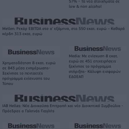
57% - Τα νέα στοιχήματα σε
low & non alcohol
Metlen: Ρεκόρ EBITDA στο α' εξάμηνο, στα 550 εκατ. ευρώ – Καθαρά
κέρδη 313 εκατ. ευρώ
Media: Με ενίσχυση 8 εκατ.
ευρώ σε 451 επιχειρήσεις
Χρηματοδότηση 8 εκατ. ευρώ
ξεκίνησε το πρόγραμμα
σε 843 μέσα ενημέρωσης-
στήριξης- Κάλυψη εισφορών
Ξεκίνησε το πενταετές
ΕΔΟΕΑΠ
πρόγραμμα ενίσχυσης του
Τύπου
IAB Hellas: Νέα Διοικούσα Επιτροπή και νέο Διοικητικό Συμβούλιο -
Πρόεδρος ο Γαληνός Γιαγλής