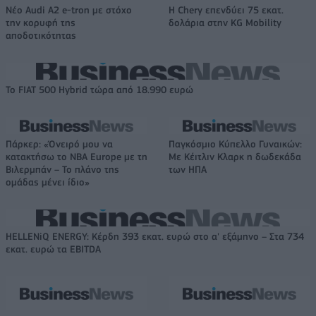
Νέο Audi A2 e-tron με στόχο
Η Chery επενδύει 75 εκατ.
την κορυφή της
δολάρια στην KG Mobility
αποδοτικότητας
Το FIAT 500 Hybrid τώρα από 18.990 ευρώ
Πάρκερ: «Όνειρό μου να
Παγκόσμιο Κύπελλο Γυναικών:
κατακτήσω το ΝΒΑ Europe με τη
Με Κέιτλιν Κλαρκ η δωδεκάδα
Βιλερμπάν – Το πλάνο της
των ΗΠΑ
ομάδας μένει ίδιο»
HELLENiQ ENERGY: Κέρδη 393 εκατ. ευρώ στο α' εξάμηνο – Στα 734
εκατ. ευρώ τα EBITDA