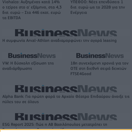
Viohalco: Αυξημένος κατά 14%
ΥΠΕΘΟΟ: Νέες επενδύσεις 1
ο τζίρος στο α' εξάμηνο, στα 4,3
δισ. ευρώ ως το 2028 για την
δισ. ευρώ – Στα 446 εκατ. ευρώ
Ενέργεια
τα EBITDA
Η συμφωνία Arval-Athlon αναδιαμορφώνει την αγορά leasing
VW: Η δύσκολη εξίσωση της
18η συνεχόμενη χρονιά για τον
αναδιάρθρωσης
ΟΤΕ στη διεθνή σειρά δεικτών
FTSE4Good
Alpha Bank: Για πρώτη φορά το Αρχαίο Θέατρο Επιδαύρου άνοιξε τις
πύλες του σε όλους
ESG Report 2025: Πώς η ΑΒ Βασιλόπουλος μετατρέπει τη
βιωσιμότητα σε καθημερινή πράξη