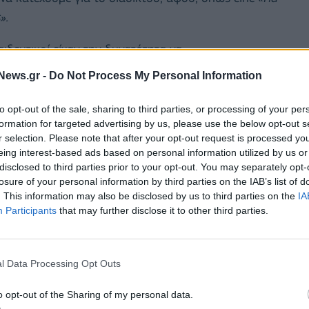
».
αιδευτικοί είχαν την δυνατότητα να
γματικό χρόνο
το πόσο εύκολο είναι κάποιος να
News.gr -
Do Not Process My Personal Information
e-mail, των λογαριασμών τους στο facebook και τα
ορούν να
προστατευτούν από χάκερς
. Έμαθαν,
to opt-out of the sale, sharing to third parties, or processing of your per
formation for targeted advertising by us, please use the below opt-out s
όζουν.
r selection. Please note that after your opt-out request is processed y
eing interest-based ads based on personal information utilized by us or
disclosed to third parties prior to your opt-out. You may separately opt-
losure of your personal information by third parties on the IAB’s list of
. This information may also be disclosed by us to third parties on the
IA
Participants
that may further disclose it to other third parties.
l Data Processing Opt Outs
o opt-out of the Sharing of my personal data.