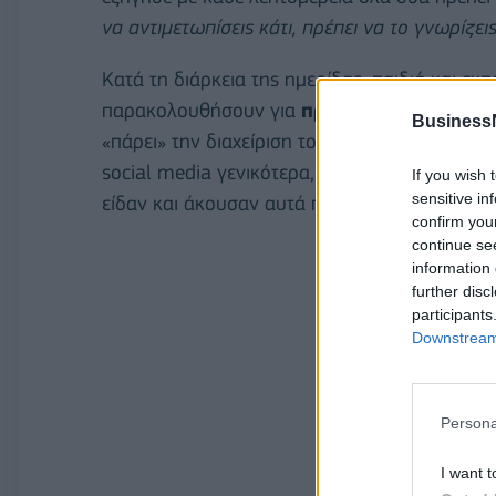
να αντιμετωπίσεις κάτι, πρέπει να το γνωρίζεις
Κατά τη διάρκεια της ημερίδας, παιδιά και εκπ
παρακολουθήσουν για
πρώτη φορά
σε
πρα
Business
«πάρει» την διαχείριση του προσωπικού τους 
social media γενικότερα, αλλά και το πως μπ
If you wish 
sensitive in
είδαν και άκουσαν αυτά που πρέπει να εφαρμ
confirm you
continue se
information 
further disc
participants
Downstream 
Persona
I want t