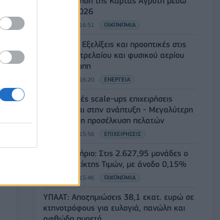
ενεργοποίηση της Κάρτας Αγρότη μέσω
της ΕΑΕ 2026
06/08/2026 - 16:51
ΟΙΚΟΝΟΜΙΑ
Eurobank: Εξελίξεις και προοπτικές στις
αγορές πετρελαίου και φυσικού αερίου
στην Ευρώπη
06/08/2026 - 16:20
ΕΝΕΡΓΕΙΑ
Οι ελληνικές scale-ups επιχειρήσεις
στρέφονται στην ανάπτυξη - Μεγαλύτερη
πρόκληση η προσέλκυση πελατών
06/08/2026 - 15:56
ΕΠΙΧΕΙΡΗΣΕΙΣ
Χρηματιστήριο: Στις 2.627,95 μονάδες ο
Γενικός Δείκτης Τιμών, με άνοδο 0,15%
06/08/2026 - 15:46
ΟΙΚΟΝΟΜΙΑ
ΥΠΑΑΤ: Αποζημιώσεις 38,1 εκατ. ευρώ σε
κτηνοτρόφους για ευλογιά, πανώλη και
αφθώδη πυρετό