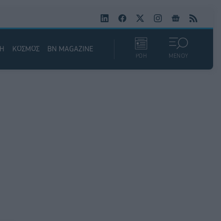
ΚΗ
ΚΟΣΜΟΣ
BN MAGAZINE
ΡΟΗ
ΜΕΝΟΥ