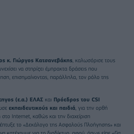
ς κ. Γιώργος Κατσανεβάκης
, καλωσόρισε τους
υνεχίσει να στηρίζει έμπρακτα δράσεις που
ση, επισημαίνοντας, παράλληλα, τον ρόλο της
τηγος (ε.α.) ΕΛΑΣ
και
Πρόεδρος του CSI
ρωσε
εκπαιδευτικούς και παιδιά
, για την ορθή
στο Internet, καθώς και την διαχείριση
νέπτυξε το «Δεκάλογο της Ασφαλούς Πλοήγησης» και
να κατέχουμε για το διαδίκτυο, αφού, όπως είπε
«Για