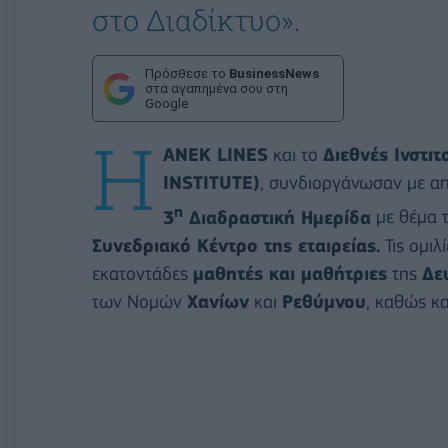
στο Διαδίκτυο».
Πρόσθεσε το
BusinessNews
στα αγαπημένα σου στη
Google
H
ΑΝΕΚ LINES
και το
Διεθνές Ινστι
INSTITUTE)
, συνδιοργάνωσαν με απ
η
3
Διαδραστική Ημερίδα
με θέμα 
Συνεδριακό Κέντρο της εταιρείας.
Τις ομιλ
εκατοντάδες
μαθητές και μαθήτριες
της
Δε
των Νομών
Χανίων
και
Ρεθύμνου
, καθώς κα