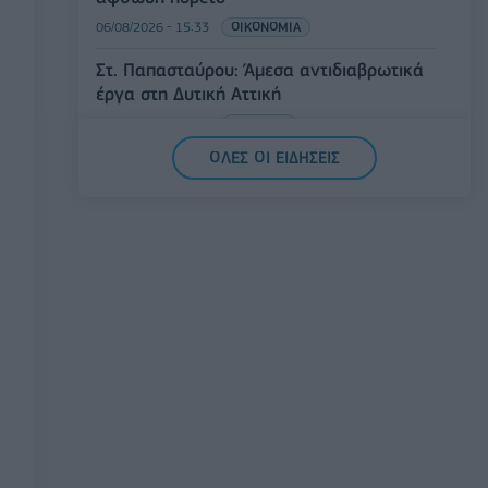
06/08/2026 - 15:33
ΟΙΚΟΝΟΜΙΑ
Στ. Παπασταύρου: Άμεσα αντιδιαβρωτικά
έργα στη Δυτική Αττική
06/08/2026 - 15:17
ΠΟΛΙΤΙΚΗ
ΟΛΕΣ ΟΙ ΕΙΔΗΣΕΙΣ
Συνάλλαγμα: Το ευρώ υποχωρεί κατά
0,11%, στα 1,1541 δολάρια
06/08/2026 - 14:59
ΟΙΚΟΝΟΜΙΑ