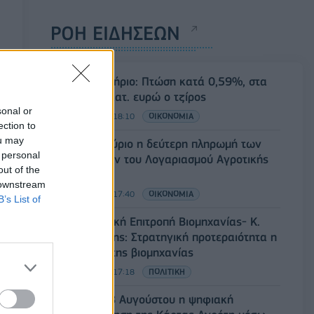
ΡΟΗ ΕΙΔΗΣΕΩΝ
Χρηματιστήριο: Πτώση κατά 0,59%, στα
320,42 εκατ. ευρώ ο τζίρος
sonal or
06/08/2026 - 18:10
ΟΙΚΟΝΟΜΙΑ
ection to
ou may
ΟΠΕΚΑ: Αύριο η δεύτερη πληρωμή των
 personal
δικαιούχων του Λογαριασμού Αγροτικής
out of the
Εστίας
 downstream
06/08/2026 - 17:40
ΟΙΚΟΝΟΜΙΑ
B’s List of
Κυβερνητική Επιτροπή Βιομηχανίας- Κ.
Μητσοτάκης: Στρατηγική προτεραιότητα η
ενίσχυση της βιομηχανίας
06/08/2026 - 17:18
ΠΟΛΙΤΙΚΗ
Από τις 28 Αυγούστου η ψηφιακή