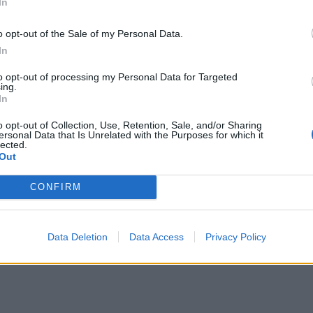
In
o opt-out of the Sale of my Personal Data.
In
 Διευθύντρια του CSI Institute, Καλλιόπη
to opt-out of processing my Personal Data for Targeted
λική κακοποίηση που μπορεί να συμβεί μέσω
ing.
 δεν γνωρίζουμε και όταν αποδεχόμαστε αιτήματα
In
o opt-out of Collection, Use, Retention, Sale, and/or Sharing
ersonal Data that Is Unrelated with the Purposes for which it
lected.
ι στην δημοσιοποίηση των προσωπικών
Out
ύν κομμάτι διαδικτυακού εκφοβισμού.
CONFIRM
γματικά περιστατικά παιδιών που υπέστησαν
ς τους για το πόσο σημαντικό – σωτήριο είναι το να
Data Deletion
Data Access
Privacy Policy
αίνει.