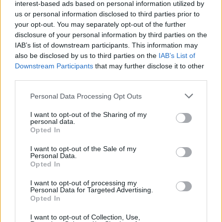
interest-based ads based on personal information utilized by
us or personal information disclosed to third parties prior to
18η συνεχόμενη χρονιά για τον ΟΤΕ στη διεθνή σειρά δεικτών
FTSE4Good
your opt-out. You may separately opt-out of the further
disclosure of your personal information by third parties on the
IAB’s list of downstream participants. This information may
also be disclosed by us to third parties on the
IAB’s List of
Alpha Bank: Για πρώτη φορά το Αρχαίο Θέατρο Επιδαύρου άνοιξε τις
Downstream Participants
that may further disclose it to other
πύλες του σε όλους
third parties.
Personal Data Processing Opt Outs
I want to opt-out of the Sharing of my
personal data.
ΠΕΡΙΣΣΌΤΕΡΑ ΣΕ ΑΥΤΉ ΤΗΝ ΚΑΤΗΓΟΡΊΑ
Opted In
I want to opt-out of the Sale of my
Personal Data.
Opted In
I want to opt-out of processing my
Amundi Hellas: Στηρίζει
Personal Data for Targeted Advertising.
Opted In
ευπαθείς ομάδες
Οι παίκτες του ΠΑΟ στο
«Δέντρο των Φιλιών» της
30/12/2013 - 02:00
I want to opt-out of Collection, Use,