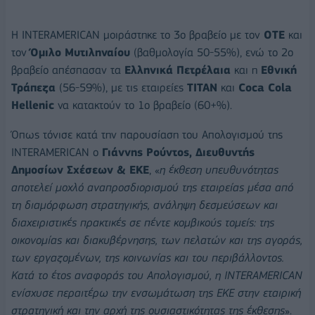
Η INTERAMERICAN μοιράστηκε το 3ο βραβείο με τον
ΟΤΕ
και
τον
Όμιλο Μυτιληναίου
(βαθμολογία 50-55%), ενώ το 2ο
βραβείο απέσπασαν τα
Ελληνικά Πετρέλαια
και η
Εθνική
Τράπεζα
(56-59%), με τις εταιρείες
ΤΙΤΑΝ
και
Coca Cola
Hellenic
να κατακτούν το 1ο βραβείο (60+%).
Όπως τόνισε κατά την παρουσίαση του Απολογισμού της
INTERAMERICAN ο
Γιάννης Ρούντος, Διευθυντής
Δημοσίων Σχέσεων & ΕΚΕ
, «
η έκθεση υπευθυνότητας
αποτελεί μοχλό αναπροσδιορισμού της εταιρείας μέσα από
τη διαμόρφωση στρατηγικής, ανάληψη δεσμεύσεων και
διαχειριστικές πρακτικές σε πέντε κομβικούς τομείς: της
οικονομίας και διακυβέρνησης, των πελατών και της αγοράς,
των εργαζομένων, της κοινωνίας και του περιβάλλοντος.
Κατά το έτος αναφοράς του Απολογισμού, η INTERAMERICAN
ενίσχυσε περαιτέρω την ενσωμάτωση της ΕΚΕ στην εταιρική
στρατηγική και την αρχή της ουσιαστικότητας της έκθεσης
».