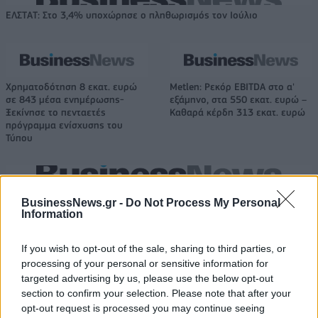
ΕΛΣΤΑΤ: Στο 3,4% υποχώρησε ο πληθωρισμός τον Ιούλιο
Χρηματοδότηση 8 εκατ. ευρώ
Metlen: Ρεκόρ EBITDA στο α'
σε 843 μέσα ενημέρωσης-
εξάμηνο, στα 550 εκατ. ευρώ –
Ξεκίνησε το πενταετές
Καθαρά κέρδη 313 εκατ. ευρώ
πρόγραμμα ενίσχυσης του
Τύπου
Η Chery επενδύει 75 εκατ. δολάρια στην KG Mobility
BusinessNews.gr -
Do Not Process My Personal
Information
Το FIAT 500 Hybrid τώρα από
Ατρόμητος και Novibet
If you wish to opt-out of the sale, sharing to third parties, or
18.990 ευρώ
συνεχίζουν μαζί: Ανανέωση της
processing of your personal or sensitive information for
συνεργασίας τους μέχρι το
targeted advertising by us, please use the below opt-out
2028
section to confirm your selection. Please note that after your
opt-out request is processed you may continue seeing