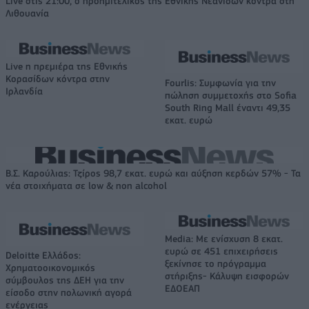
Live στις 21:00, ο προημιτελικός της Εθνικής Νεανίδων κόντρα στη
Λιθουανία
Live η πρεμιέρα της Εθνικής
Κορασίδων κόντρα στην
Fourlis: Συμφωνία για την
Ιρλανδία
πώληση συμμετοχής στο Sofia
South Ring Mall έναντι 49,35
εκατ. ευρώ
Β.Σ. Καρούλιας: Τζίρος 98,7 εκατ. ευρώ και αύξηση κερδών 57% - Τα
νέα στοιχήματα σε low & non alcohol
Media: Με ενίσχυση 8 εκατ.
ευρώ σε 451 επιχειρήσεις
Deloitte Ελλάδος:
ξεκίνησε το πρόγραμμα
Χρηματοοικονομικός
στήριξης- Κάλυψη εισφορών
σύμβουλος της ΔΕΗ για την
ΕΔΟΕΑΠ
είσοδο στην πολωνική αγορά
ενέργειας