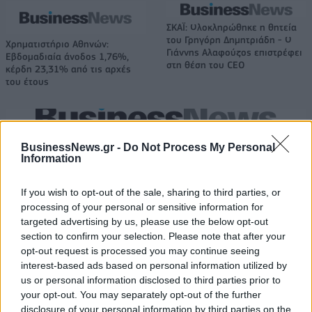
ΣΚΑΪ: Ολοκληρώθηκε η θητεία
του Γρηγόρη Δημητριάδη - Ο
Χρηματιστήριο Αθηνών:
Γιάννης Αλαφούζος επιστρέφει
Εβδομαδιαία άνοδος 1,76%,
στη θέση του CEO
κέρδη 23,31% από τις αρχές
του έτους
Media: Με ενίσχυση 8 εκατ. ευρώ σε 451 επιχειρήσεις ξεκίνησε το
BusinessNews.gr -
Do Not Process My Personal
πρόγραμμα στήριξης- Κάλυψη εισφορών ΕΔΟΕΑΠ
Information
If you wish to opt-out of the sale, sharing to third parties, or
Η Toyota φέρνει νέα γενιά
Σε κινεζική… πολιορκία η
processing of your personal or sensitive information for
μπαταριών για τα υβριδικά της
ευρωπαϊκή
targeted advertising by us, please use the below opt-out
αυτοκινητοβιομηχανία
section to confirm your selection. Please note that after your
opt-out request is processed you may continue seeing
interest-based ads based on personal information utilized by
Νέο Audi A2 e-tron με στόχο την κορυφή της αποδοτικότητας
us or personal information disclosed to third parties prior to
your opt-out. You may separately opt-out of the further
disclosure of your personal information by third parties on the