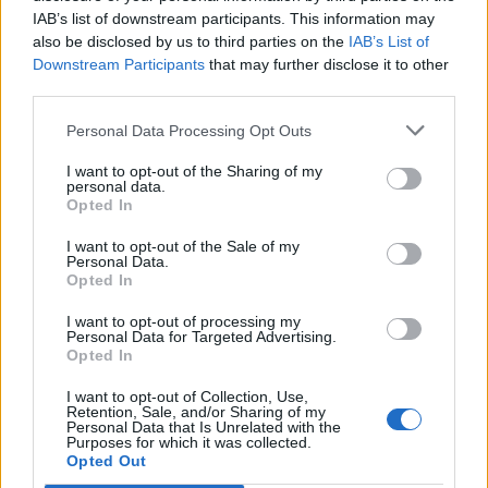
IAB’s list of downstream participants. This information may
Mundo Deportivo για
Εθνική Κορασίδων: Απέναντι
also be disclosed by us to third parties on the
IAB’s List of
Παναθηναϊκό: «Μια πεντάδα
στη Δανία για το 2/2 στο
Downstream Participants
that may further disclose it to other
που σπέρνει τον φόβο στην
Ευρωμπάσκετ (live stream)
third parties.
Ευρώπη»
Personal Data Processing Opt Outs
I want to opt-out of the Sharing of my
Ελληνική Αναπτυξιακή Τράπεζα: Με «προίκα» 2 δισ. ευρώ ανοίγει
personal data.
δρόμο για δάνεια έως 5 δισ. σε μικρομεσαίες
Opted In
I want to opt-out of the Sale of my
Personal Data.
Opted In
Β.Σ. Καρούλιας: Τζίρος 98,7
Deloitte Ελλάδος:
I want to opt-out of processing my
εκατ. ευρώ και αύξηση κερδών
Χρηματοοικονομικός
Personal Data for Targeted Advertising.
57% - Τα νέα στοιχήματα σε
σύμβουλος της ΔΕΗ για την
Opted In
low & non alcohol
είσοδο στην πολωνική αγορά
ενέργειας
I want to opt-out of Collection, Use,
Retention, Sale, and/or Sharing of my
Personal Data that Is Unrelated with the
Purposes for which it was collected.
Opted Out
Η Chery επενδύει 75 εκατ. δολάρια στην KG Mobility