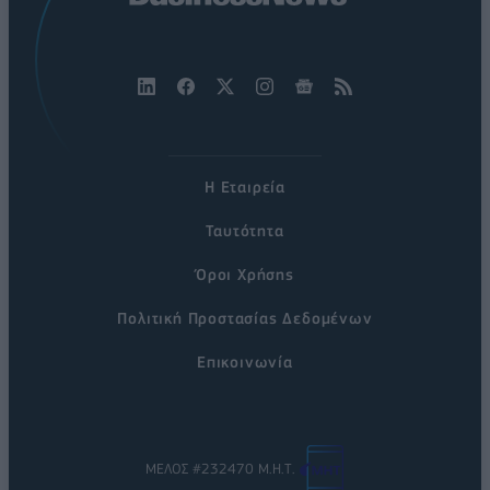
Η Εταιρεία
Ταυτότητα
Όροι Χρήσης
Πολιτική Προστασίας Δεδομένων
Επικοινωνία
ΜΕΛΟΣ #232470 Μ.Η.Τ.