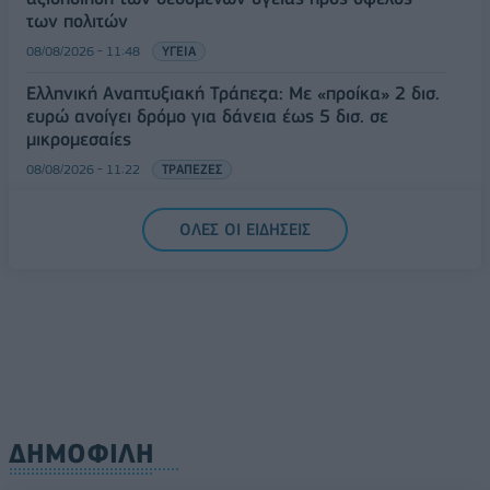
των πολιτών
08/08/2026 - 11:48
ΥΓΕΙΑ
Ελληνική Αναπτυξιακή Τράπεζα: Με «προίκα» 2 δισ.
ευρώ ανοίγει δρόμο για δάνεια έως 5 δισ. σε
μικρομεσαίες
08/08/2026 - 11:22
ΤΡΑΠΕΖΕΣ
5G παντού, 6G στον ορίζοντα: Πού βρίσκεται η
ΟΛΕΣ ΟΙ ΕΙΔΗΣΕΙΣ
Ελλάδα στη μεγάλη τεχνολογική μετάβαση
08/08/2026 - 10:54
ΤΕΧΝΟΛΟΓΙΑ
ΔΗΜΟΦΙΛΗ