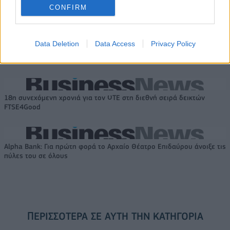
CONFIRM
Το FIAT 500 Hybrid τώρα από
Ατρόμητος και Novibet
18.990 ευρώ
συνεχίζουν μαζί: Ανανέωση της
Data Deletion
Data Access
Privacy Policy
συνεργασίας τους μέχρι το
2028
18η συνεχόμενη χρονιά για τον ΟΤΕ στη διεθνή σειρά δεικτών
FTSE4Good
Alpha Bank: Για πρώτη φορά το Αρχαίο Θέατρο Επιδαύρου άνοιξε τις
πύλες του σε όλους
ΠΕΡΙΣΣΌΤΕΡΑ ΣΕ ΑΥΤΉ ΤΗΝ ΚΑΤΗΓΟΡΊΑ