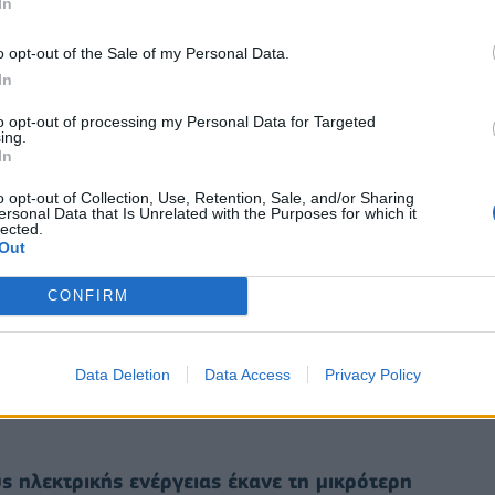
In
o opt-out of the Sale of my Personal Data.
In
to opt-out of processing my Personal Data for Targeted
ing.
In
o opt-out of Collection, Use, Retention, Sale, and/or Sharing
ersonal Data that Is Unrelated with the Purposes for which it
lected.
Out
CONFIRM
ιμήσεις του φυσικού αερίου TTF στο ολλανδικό hub
ν. Το TTF τον Μάιο κινήθηκε ακόμη και πάνω από
Data Deletion
Data Access
Privacy Policy
Απρίλιο κινήθηκε από τα 25 έως και τα 31 ευρώ
ς ηλεκτρικής ενέργειας έκανε τη μικρότερη