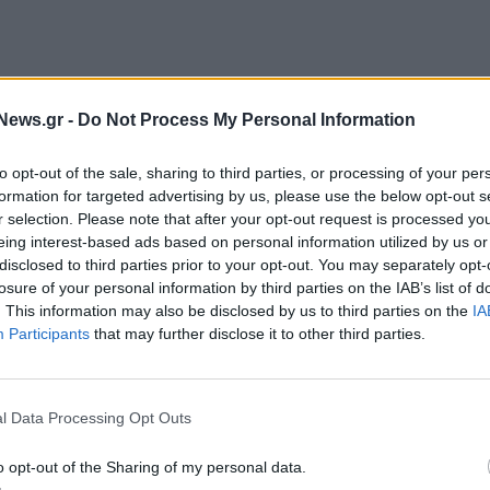
αδυνατώντας να απορροφήσουν τις υψηλές τιμές
News.gr -
Do Not Process My Personal Information
ιο Ενέργειας. Για τον Μάιο η μέση τιμή στο
μέρας) έκλεισε στα 81,08 ευρώ ανά Μεγαβατώρα,
to opt-out of the sale, sharing to third parties, or processing of your per
ρη, στα 60,11 ευρώ ανά Μεγαβατώρα.
formation for targeted advertising by us, please use the below opt-out s
r selection. Please note that after your opt-out request is processed y
ηλεκτρικής ενέργειας αποδίδονται στη
eing interest-based ads based on personal information utilized by us or
disclosed to third parties prior to your opt-out. You may separately opt-
ηγών Ενέργειας (ΑΠΕ) στο ενεργειακό μίγμα
losure of your personal information by third parties on the IAB’s list of
λεκτρικής ενέργειας.
. This information may also be disclosed by us to third parties on the
IA
Participants
that may further disclose it to other third parties.
τροπαραγωγή, δηλαδή οι ΑΠΕ, κατείχαν το 43,05%,
Απρίλιο οι ΑΠΕ είχαν μεγαλύτερο μερίδιο στο μίγμα
ίχαν το 50,47%, όταν το φυσικό αέριο είχε
l Data Processing Opt Outs
o opt-out of the Sharing of my personal data.