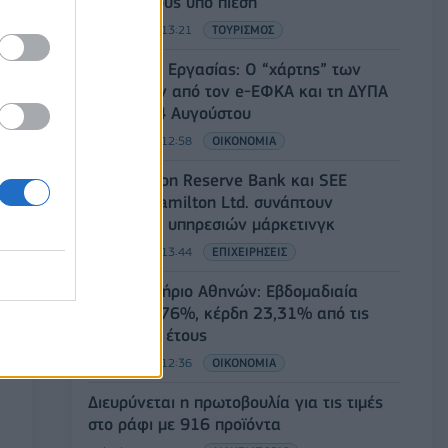
προορισμούς υπό πίεση
08/08/2026 - 13:21
ΤΟΥΡΙΣΜΟΣ
Υπουργείο Εργασίας: Ο “χάρτης” των
πληρωμών από τον e-ΕΦΚΑ και τη ΔΥΠΑ
έως τις 14 Αυγούστου
08/08/2026 - 12:58
ΟΙΚΟΝΟΜΙΑ
Οι Hamilton Reserve Bank και SEE
Capital Hamilton Ltd. συνάπτουν
συμφωνία υπηρεσιών μάρκετινγκ
08/08/2026 - 13:44
ΕΠΙΧΕΙΡΗΣΕΙΣ
Χρηματιστήριο Αθηνών: Εβδομαδιαία
άνοδος 1,76%, κέρδη 23,31% από τις
αρχές του έτους
08/08/2026 - 12:36
ΟΙΚΟΝΟΜΙΑ
Διευρύνεται η πρωτοβουλία για τις τιμές
στο ράφι με 916 προϊόντα