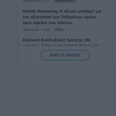
08/08/2026 - 12:12
ΛΙΑΝΕΜΠΟΡΙΟ
Health Monitoring: Η εθνική υποδομή για
την αξιοποίηση των δεδομένων υγείας
προς όφελος των πολιτών
08/08/2026 - 11:48
ΥΓΕΙΑ
Ελληνική Αναπτυξιακή Τράπεζα: Με
«προίκα» 2 δισ. ευρώ ανοίγει δρόμο για
δάνεια έως 5 δισ. σε μικρομεσαίες
ΟΛΕΣ ΟΙ ΕΙΔΗΣΕΙΣ
08/08/2026 - 11:22
ΤΡΑΠΕΖΕΣ
5G παντού, 6G στον ορίζοντα: Πού
βρίσκεται η Ελλάδα στη μεγάλη
τεχνολογική μετάβαση
08/08/2026 - 10:54
ΤΕΧΝΟΛΟΓΙΑ