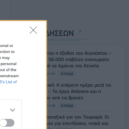
ΡΟΗ ΕΙΔΗΣΕΩΝ
sonal or
ection to
Κορυφώνεται η έξοδος του Αυγούστου –
ou may
Πάνω από 56.000 επιβάτες αναχωρούν
 personal
σήμερα από τα λιμάνια της Αττικής
out of the
08/08/2026 - 14:30
ΕΛΛΑΔΑ
 downstream
B’s List of
Δυτική Αττική: Η επόμενη ημέρα μετά τις
πυρκαγιές – Τα έργα Antinero και η
«μάχη» πριν από τις βροχές
08/08/2026 - 14:08
ΕΛΛΑΔΑ
Ειδικό Χωροταξικό για τον Τουρισμό: Οι
νέοι κανόνες για επενδύσεις, νησιά και