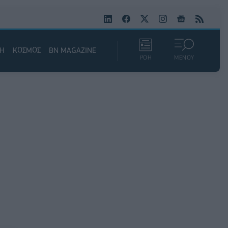
ΚΗ
ΚΟΣΜΟΣ
BN MAGAZINE
ΡΟΗ
ΜΕΝΟΥ