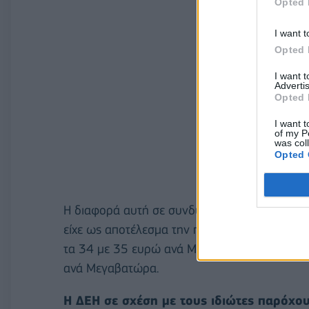
Opted 
I want t
Opted 
I want 
Advertis
Opted 
I want t
of my P
was col
Opted 
Η διαφορά αυτή σε συνδυασμό και με τις ανατ
είχε ως αποτέλεσμα την πυροδότηση αυξήσεω
τα 34 με 35 ευρώ ανά Μεγαβατώρα, ενώ τον 
ανά Μεγαβατώρα.
Η ΔΕΗ σε σχέση με τους ιδιώτες παρόχου