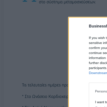
στο σύστημα μεταμοσχεύσεων.
Business
If you wish 
sensitive in
confirm you
continue se
information 
further disc
participants
Downstream 
Τις τελευταίες ημέρες πραγματοποιήθηκαν ση
Persona
* Στο Ωνάσειο Καρδιοχειρουργικό Κέντρο: 2 
I want t