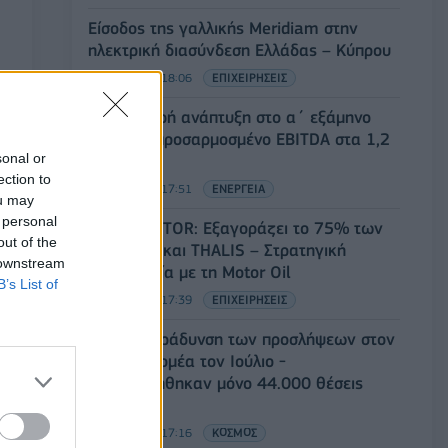
Είσοδος της γαλλικής Meridiam στην
ηλεκτρική διασύνδεση Ελλάδας – Κύπρου
05/08/2026 - 18:06
ΕΠΙΧΕΙΡΗΣΕΙΣ
ΔΕΗ: Ισχυρή ανάπτυξη στο α΄ εξάμηνο
2026 με προσαρμοσμένο EBITDA στα 1,2
sonal or
δισ. ευρώ
ection to
05/08/2026 - 17:51
ΕΝΕΡΓΕΙΑ
ou may
 personal
Όμιλος AKTOR: Εξαγοράζει το 75% των
out of the
ΗΛΕΚΤΩΡ και THALIS – Στρατηγική
 downstream
συνεργασία με τη Motor Oil
B’s List of
05/08/2026 - 17:39
ΕΠΙΧΕΙΡΗΣΕΙΣ
ΗΠΑ: Επιβράδυνση των προσλήψεων στον
ιδιωτικό τομέα τον Ιούλιο -
Δημιουργήθηκαν μόνο 44.000 θέσεις
εργασίας
05/08/2026 - 17:16
ΚΟΣΜΟΣ