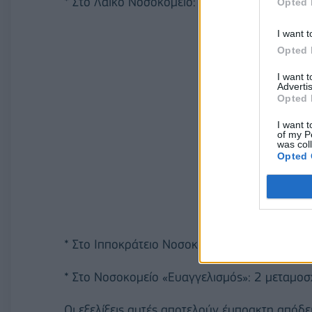
* Στο Λαϊκό Νοσοκομείο: 6 μεταμοσχεύσεις ν
Opted 
I want t
Opted 
I want 
Advertis
Opted 
I want t
of my P
was col
Opted 
* Στο Ιπποκράτειο Νοσοκομείο Θεσσαλονίκης:
* Στο Νοσοκομείο «Ευαγγελισμός»: 2 μεταμοσ
Οι εξελίξεις αυτές αποτελούν έμπρακτη απόδ