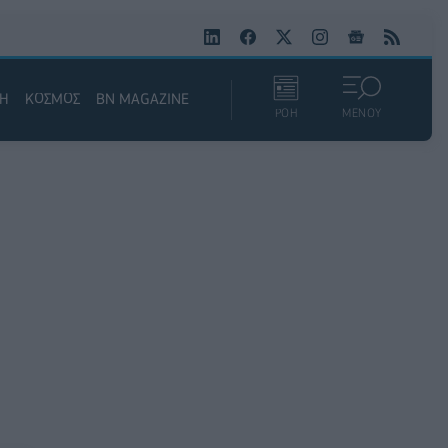
ΚΗ
ΚΟΣΜΟΣ
BN MAGAZINE
ΡΟΗ
ΜΕΝΟΥ