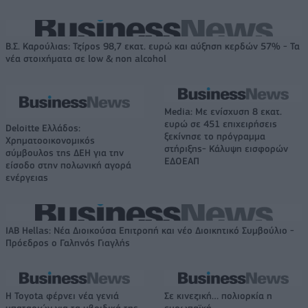
Β.Σ. Καρούλιας: Τζίρος 98,7 εκατ. ευρώ και αύξηση κερδών 57% - Τα
νέα στοιχήματα σε low & non alcohol
Media: Με ενίσχυση 8 εκατ.
ευρώ σε 451 επιχειρήσεις
Deloitte Ελλάδος:
ξεκίνησε το πρόγραμμα
Χρηματοοικονομικός
στήριξης- Κάλυψη εισφορών
σύμβουλος της ΔΕΗ για την
ΕΔΟΕΑΠ
είσοδο στην πολωνική αγορά
ενέργειας
IAB Hellas: Νέα Διοικούσα Επιτροπή και νέο Διοικητικό Συμβούλιο -
Πρόεδρος ο Γαληνός Γιαγλής
Η Toyota φέρνει νέα γενιά
Σε κινεζική… πολιορκία η