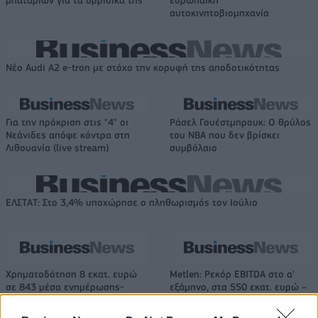
μπαταριών για τα υβριδικά της
ευρωπαϊκή
αυτοκινητοβιομηχανία
Νέο Audi A2 e-tron με στόχο την κορυφή της αποδοτικότητας
Για την πρόκριση στις "4" οι
Ράσελ Γουέστμπρουκ: Ο θρύλος
Νεάνιδες απόψε κόντρα στη
του NBA που δεν βρίσκει
Λιθουανία (live stream)
συμβόλαιο
ΕΛΣΤΑΤ: Στο 3,4% υποχώρησε ο πληθωρισμός τον Ιούλιο
Χρηματοδότηση 8 εκατ. ευρώ
Metlen: Ρεκόρ EBITDA στο α'
σε 843 μέσα ενημέρωσης-
εξάμηνο, στα 550 εκατ. ευρώ –
Ξεκίνησε το πενταετές
Καθαρά κέρδη 313 εκατ. ευρώ
πρόγραμμα ενίσχυσης του