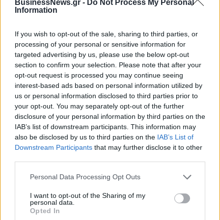
BusinessNews.gr -
Do Not Process My Personal
Τύπου
Information
If you wish to opt-out of the sale, sharing to third parties, or
Η Chery επενδύει 75 εκατ. δολάρια στην KG Mobility
processing of your personal or sensitive information for
targeted advertising by us, please use the below opt-out
section to confirm your selection. Please note that after your
opt-out request is processed you may continue seeing
Το FIAT 500 Hybrid τώρα από
Ατρόμητος και Novibet
interest-based ads based on personal information utilized by
18.990 ευρώ
συνεχίζουν μαζί: Ανανέωση της
us or personal information disclosed to third parties prior to
συνεργασίας τους μέχρι το
your opt-out. You may separately opt-out of the further
2028
disclosure of your personal information by third parties on the
IAB’s list of downstream participants. This information may
also be disclosed by us to third parties on the
IAB’s List of
18η συνεχόμενη χρονιά για τον ΟΤΕ στη διεθνή σειρά δεικτών
Downstream Participants
that may further disclose it to other
FTSE4Good
third parties.
Personal Data Processing Opt Outs
Alpha Bank: Για πρώτη φορά το Αρχαίο Θέατρο Επιδαύρου άνοιξε τις
I want to opt-out of the Sharing of my
πύλες του σε όλους
personal data.
Opted In