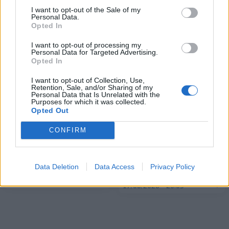
I want to opt-out of the Sale of my
Personal Data.
Opted In
ΠΕΡΙΣΣΌΤΕΡΑ ΣΕ ΑΥΤΉ ΤΗΝ ΚΑΤΗΓΟΡΊΑ
I want to opt-out of processing my
Personal Data for Targeted Advertising.
Opted In
I want to opt-out of Collection, Use,
Retention, Sale, and/or Sharing of my
Personal Data that Is Unrelated with the
Purposes for which it was collected.
Opted Out
CONFIRM
Κ. Χατζηδάκης: Στις αρχές
Εξαρθρώθηκε κύκλωμα
του 2027 μπαίνουν οι
παράνομης συνδρομητικής
πρώτοι κάτοικοι στο
τηλεόρασης με 86.000
Ελληνικό
Data Deletion
Data Access
Privacy Policy
πελάτες
17/06/2026 - 16:45
17/06/2026 - 20:05