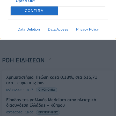
Opted Out
CONFIRM
Data Deletion
Data Access
Privacy Policy
ΡΟΗ ΕΙΔΗΣΕΩΝ
Χρηματιστήριο: Πτώση κατά 0,18%, στα 315,71
εκατ. ευρώ ο τζίρος
05/08/2026 - 18:27
ΟΙΚΟΝΟΜΙΑ
Είσοδος της γαλλικής Meridiam στην ηλεκτρική
διασύνδεση Ελλάδας – Κύπρου
05/08/2026 - 18:06
ΕΠΙΧΕΙΡΗΣΕΙΣ