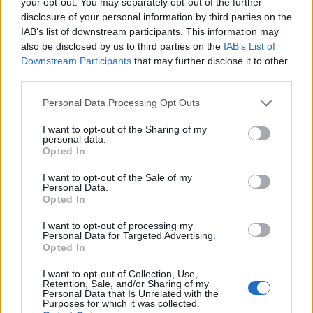
your opt-out. You may separately opt-out of the further
disclosure of your personal information by third parties on the
IAB’s list of downstream participants. This information may
also be disclosed by us to third parties on the
IAB’s List of
Downstream Participants
that may further disclose it to other
third parties.
ΠΕΡΙΣΣΌΤΕΡΑ ΣΕ ΑΥΤΉ ΤΗΝ ΚΑΤΗΓΟΡΊΑ
Personal Data Processing Opt Outs
I want to opt-out of the Sharing of my
personal data.
Opted In
I want to opt-out of the Sale of my
Personal Data.
Opted In
Πάνω από 100 drones στη
Σήμερα γιορτάζουν τα
διάθεση Πυροσβεστικής
I want to opt-out of processing my
μουσεία όλης της χώρας
και Πολιτικής Προστασίας
Personal Data for Targeted Advertising.
Opted In
για την αντιπυρική περίοδο
18/05/2026 - 09:00
17/05/2026 - 13:38
I want to opt-out of Collection, Use,
Retention, Sale, and/or Sharing of my
Personal Data that Is Unrelated with the
Purposes for which it was collected.