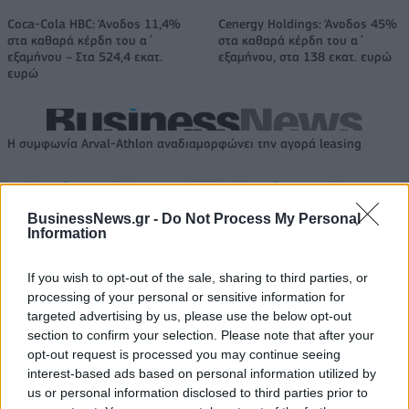
Coca-Cola HBC: Άνοδος 11,4%
Cenergy Holdings: Άνοδος 45%
στα καθαρά κέρδη του α΄
στα καθαρά κέρδη του α΄
εξαμήνου – Στα 524,4 εκατ.
εξαμήνου, στα 138 εκατ. ευρώ
ευρώ
Η συμφωνία Arval-Athlon αναδιαμορφώνει την αγορά leasing
VW: Η δύσκολη εξίσωση της
Alpha Bank: Για πρώτη φορά το
BusinessNews.gr -
Do Not Process My Personal
αναδιάρθρωσης
Αρχαίο Θέατρο Επιδαύρου
Information
άνοιξε τις πύλες του σε όλους
If you wish to opt-out of the sale, sharing to third parties, or
processing of your personal or sensitive information for
targeted advertising by us, please use the below opt-out
ESG Report 2025: Πώς η ΑΒ Βασιλόπουλος μετατρέπει τη
βιωσιμότητα σε καθημερινή πράξη
section to confirm your selection. Please note that after your
opt-out request is processed you may continue seeing
interest-based ads based on personal information utilized by
us or personal information disclosed to third parties prior to
Stoiximan: «Πού ήσουν;» στις μεγάλες στιγμές του Ολυμπιακού