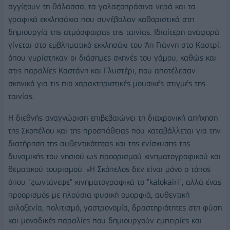
αγγίζουν τη θάλασσα, τα γαλαζοπράσινα νερά και τα
γραφικά εκκλησάκια που συνέβαλαν καθοριστικά στη
δημιουργία της ατμόσφαιρας της ταινίας. Ιδιαίτερη αναφορά
γίνεται στο εμβληματικό εκκλησάκι του Άη Γιάννη στο Καστρί,
όπου γυρίστηκαν οι διάσημες σκηνές του γάμου, καθώς και
στις παραλίες Καστάνη και Γλυστέρι, που αποτέλεσαν
σκηνικό για τις πιο χαρακτηριστικές μουσικές στιγμές της
ταινίας.
Η διεθνής αναγνώριση επιβεβαιώνει τη διαχρονική απήχηση
της Σκοπέλου και της προσπάθειας που καταβάλλεται για την
διατήρηση της αυθεντικότητας και της ενίσχυσης της
δυναμικής του νησιού ως προορισμού κινηματογραφικού και
θεματικού τουρισμού. «Η Σκόπελος δεν είναι μόνο ο τόπος
όπου "ζωντάνεψε" κινηματογραφικά το "kalokairi", αλλά ένας
προορισμός με πλούσια φυσική ομορφιά, αυθεντική
φιλοξενία, πολιτισμό, γαστρονομία, δραστηριότητες στη φύση
και μοναδικές παραλίες που δημιουργούν εμπειρίες και