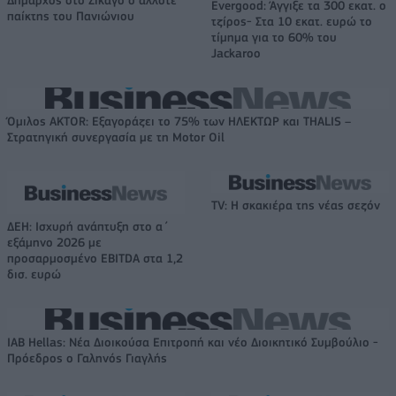
Δήμαρχος στο Σικάγο ο άλλοτε
Evergood: Άγγιξε τα 300 εκατ. ο
παίκτης του Πανιώνιου
τζίρος- Στα 10 εκατ. ευρώ το
τίμημα για το 60% του
Jackaroo
Όμιλος AKTOR: Εξαγοράζει το 75% των ΗΛΕΚΤΩΡ και THALIS –
Στρατηγική συνεργασία με τη Motor Oil
TV: Η σκακιέρα της νέας σεζόν
ΔΕΗ: Ισχυρή ανάπτυξη στο α΄
εξάμηνο 2026 με
προσαρμοσμένο EBITDA στα 1,2
δισ. ευρώ
IAB Hellas: Νέα Διοικούσα Επιτροπή και νέο Διοικητικό Συμβούλιο -
Πρόεδρος ο Γαληνός Γιαγλής