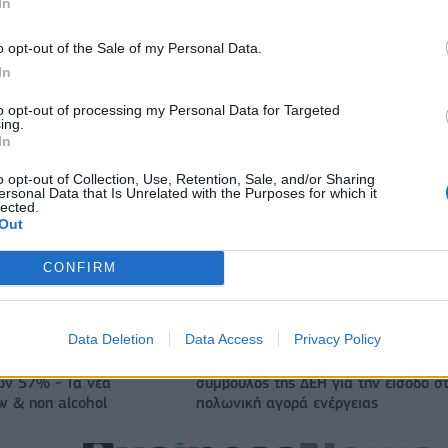
In
o opt-out of the Sale of my Personal Data.
In
to opt-out of processing my Personal Data for Targeted
ing.
In
o opt-out of Collection, Use, Retention, Sale, and/or Sharing
ersonal Data that Is Unrelated with the Purposes for which it
lected.
Out
Εθνική Κορασίδων: Απέναντι στη Δανία για το 2/2 στο
CONFIRM
Ευρωμπάσκετ (live stream)
Data Deletion
Data Access
Privacy Policy
ζίρος 98,7 εκατ. ευρώ
Deloitte Ελλάδος: Χρηματοοικονομικ
ών 57% - Τα νέα
σύμβουλος της ΔΕΗ για την είσοδο σ
w & non alcohol
πολωνική αγορά ενέργειας