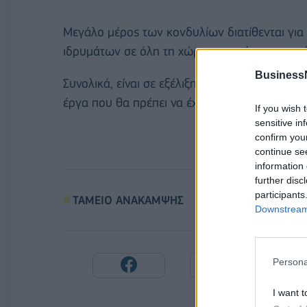
Μεγάλο μέρος των κονδυλίων διατίθενται για
ιδρυμάτων σε όλη τη χώρα, των κέντρων υγεί
Business
Συνολικά, είναι σε εξέλιξη 51 έργα, στα οπο
έργα που θα πρέπει να έχουν ολοκληρωθεί έω
If you wish 
sensitive in
confirm you
continue se
information 
further disc
participants
ΤΑΜΕΙΟ ΑΝΑΚΑΜΨΗΣ
ΕΣΥ
ΔΕΘ
Downstream 
Persona
I want t