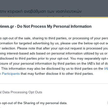
 την κτιριακή αναβάθμιση των νοσηλευτικών
ας αλλά και για την αγορά νέου εξοπλισμού.
News.gr -
Do Not Process My Personal Information
ία θα κατανεμηθούν στα 2,35 δισεκατομμύρια ευρώ,
ς τον Ιούλιο του 2026.
to opt-out of the sale, sharing to third parties, or processing of your per
formation for targeted advertising by us, please use the below opt-out s
r selection. Please note that after your opt-out request is processed y
eing interest-based ads based on personal information utilized by us or
disclosed to third parties prior to your opt-out. You may separately opt-
losure of your personal information by third parties on the IAB’s list of
. This information may also be disclosed by us to third parties on the
IA
Participants
that may further disclose it to other third parties.
l Data Processing Opt Outs
o opt-out of the Sharing of my personal data.