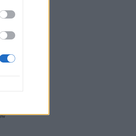
ός
την