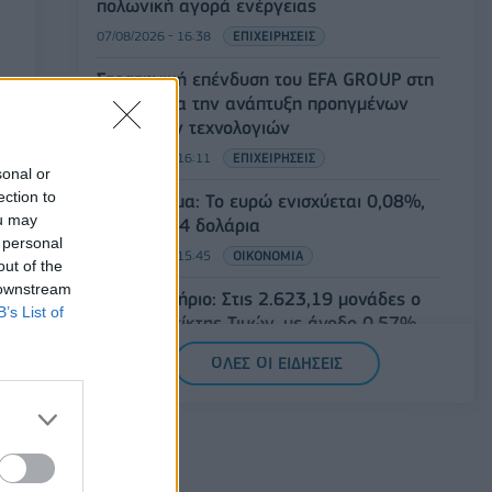
πολωνική αγορά ενέργειας
07/08/2026 - 16:38
ΕΠΙΧΕΙΡΗΣΕΙΣ
Στρατηγική επένδυση του EFA GROUP στη
Fractal για την ανάπτυξη προηγμένων
αμυντικών τεχνολογιών
07/08/2026 - 16:11
ΕΠΙΧΕΙΡΗΣΕΙΣ
sonal or
ection to
Συνάλλαγμα: Το ευρώ ενισχύεται 0,08%,
ou may
στα 1,1534 δολάρια
 personal
07/08/2026 - 15:45
ΟΙΚΟΝΟΜΙΑ
out of the
 downstream
Χρηματιστήριο: Στις 2.623,19 μονάδες ο
B’s List of
Γενικός Δείκτης Τιμών, με άνοδο 0,57%
07/08/2026 - 15:21
ΟΙΚΟΝΟΜΙΑ
ΟΛΕΣ ΟΙ ΕΙΔΗΣΕΙΣ
Νέο κύμα καύσωνα στην Ευρώπη –
Θερμοκρασίες άνω των 40°C σε Ιταλία,
Ισπανία και Βαλκάνια
07/08/2026 - 14:58
ΚΟΣΜΟΣ