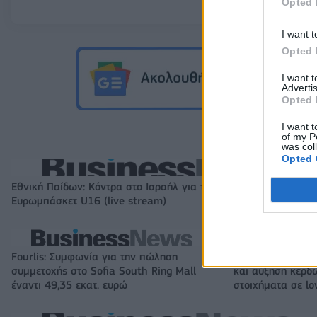
Opted 
I want t
Opted 
I want 
Advertis
Opted 
I want t
of my P
was col
Opted 
Εθνική Παίδων: Κόντρα στο Ισραήλ για την πρώτη νίκη στο
Ευρωμπάσκετ U16 (live stream)
Fourlis: Συμφωνία για την πώληση
Β.Σ. Καρούλιας: Τ
συμμετοχής στο Sofia South Ring Mall
και αύξηση κερδ
έναντι 49,35 εκατ. ευρώ
στοιχήματα σε lo