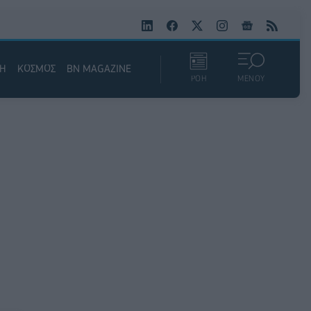
ΚΗ
ΚΟΣΜΟΣ
BN MAGAZINE
ΡΟΗ
ΜΕΝΟΥ