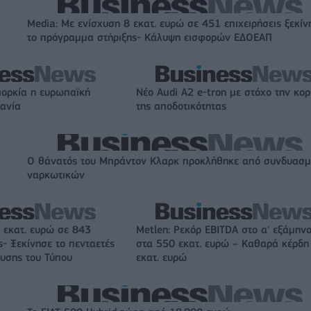
Media: Με ενίσχυση 8 εκατ. ευρώ σε 451 επιχειρήσεις ξεκίν
το πρόγραμμα στήριξης- Κάλυψη εισφορών ΕΔΟΕΑΠ
ιορκία η ευρωπαϊκή
Νέο Audi A2 e-tron με στόχο την κο
χανία
της αποδοτικότητας
O θάνατός του Μπράντον Κλαρκ προκλήθηκε από συνδυασ
ναρκωτικών
 εκατ. ευρώ σε 843
Metlen: Ρεκόρ EBITDA στο α' εξάμηνο
- Ξεκίνησε το πενταετές
στα 550 εκατ. ευρώ – Καθαρά κέρδη
υσης του Τύπου
εκατ. ευρώ