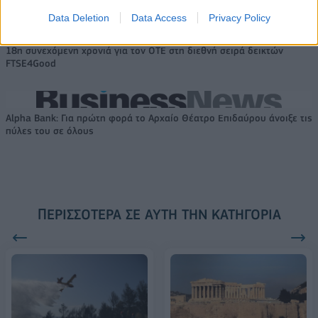
Data Deletion
Data Access
Privacy Policy
18η συνεχόμενη χρονιά για τον ΟΤΕ στη διεθνή σειρά δεικτών
FTSE4Good
Alpha Bank: Για πρώτη φορά το Αρχαίο Θέατρο Επιδαύρου άνοιξε τις
πύλες του σε όλους
ΠΕΡΙΣΣΌΤΕΡΑ ΣΕ ΑΥΤΉ ΤΗΝ ΚΑΤΗΓΟΡΊΑ