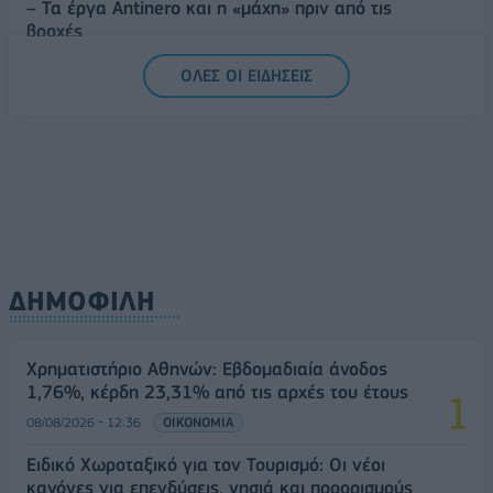
– Τα έργα Antinero και η «μάχη» πριν από τις
βροχές
08/08/2026 - 14:08
ΕΛΛΑΔΑ
ΟΛΕΣ ΟΙ ΕΙΔΗΣΕΙΣ
Ειδικό Χωροταξικό για τον Τουρισμό: Οι νέοι
κανόνες για επενδύσεις, νησιά και προορισμούς υπό
πίεση
08/08/2026 - 13:21
ΤΟΥΡΙΣΜΟΣ
ΔΗΜΟΦΙΛΗ
Χρηματιστήριο Αθηνών: Εβδομαδιαία άνοδος
1,76%, κέρδη 23,31% από τις αρχές του έτους
08/08/2026 - 12:36
ΟΙΚΟΝΟΜΙΑ
Ειδικό Χωροταξικό για τον Τουρισμό: Οι νέοι
κανόνες για επενδύσεις, νησιά και προορισμούς