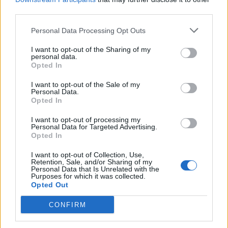
third parties.
Personal Data Processing Opt Outs
Χρηματιστήριο Αθηνών: Εβδομαδιαία άνοδος 1,76%, κέρδη 23,31%
από τις αρχές του έτους
I want to opt-out of the Sharing of my
personal data.
Opted In
I want to opt-out of the Sale of my
Ελληνική Αναπτυξιακή Τράπεζα:
Υπ. Μεταφορών: Οριστική λύση
Personal Data.
Opted In
Με «προίκα» 2 δισ. ευρώ
στο ζήτημα των πινακίδων
ανοίγει δρόμο για δάνεια έως 5
κυκλοφορίας - Τέλος στις
δισ. σε μικρομεσαίες
χρονοβόρες διαδικασίες
I want to opt-out of processing my
Personal Data for Targeted Advertising.
Opted In
I want to opt-out of Collection, Use,
Η Chery επενδύει 75 εκατ. δολάρια στην KG Mobility
Retention, Sale, and/or Sharing of my
Personal Data that Is Unrelated with the
Purposes for which it was collected.
Opted Out
Το FIAT 500 Hybrid τώρα από
Ατρόμητος και Novibet
CONFIRM
18.990 ευρώ
συνεχίζουν μαζί: Ανανέωση της
συνεργασίας τους μέχρι το
2028