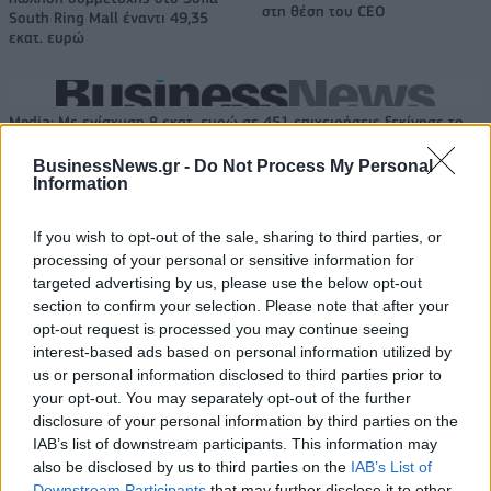
στη θέση του CEO
South Ring Mall έναντι 49,35
εκατ. ευρώ
Media: Με ενίσχυση 8 εκατ. ευρώ σε 451 επιχειρήσεις ξεκίνησε το
πρόγραμμα στήριξης- Κάλυψη εισφορών ΕΔΟΕΑΠ
BusinessNews.gr -
Do Not Process My Personal
Information
Η Toyota φέρνει νέα γενιά
Σε κινεζική… πολιορκία η
If you wish to opt-out of the sale, sharing to third parties, or
μπαταριών για τα υβριδικά της
ευρωπαϊκή
processing of your personal or sensitive information for
αυτοκινητοβιομηχανία
targeted advertising by us, please use the below opt-out
section to confirm your selection. Please note that after your
opt-out request is processed you may continue seeing
Νέο Audi A2 e-tron με στόχο την κορυφή της αποδοτικότητας
interest-based ads based on personal information utilized by
us or personal information disclosed to third parties prior to
your opt-out. You may separately opt-out of the further
disclosure of your personal information by third parties on the
Εθνική Νεανίδων: Απέναντι
«Η οικογένεια Μπας φέρεται να
IAB’s list of downstream participants. This information may
στην Ισλανδία για την 5η θέση
βρίσκεται κοντά στην απόκτηση
also be disclosed by us to third parties on the
IAB’s List of
στο Ευρωμπάσκετ (live stream)
της Βιλερμπάν»
Downstream Participants
that may further disclose it to other