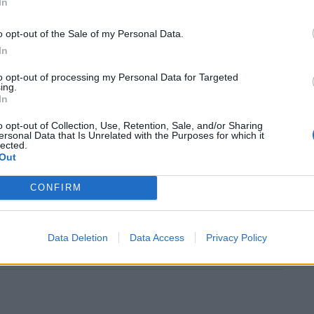
In
o opt-out of the Sale of my Personal Data.
In
to opt-out of processing my Personal Data for Targeted
ing.
In
 Δημήτρης Λιγνάδης δήλωσε στους
o opt-out of Collection, Use, Retention, Sale, and/or Sharing
ersonal Data that Is Unrelated with the Purposes for which it
ικίνδυνο να θέλουμε να βάλουμε κάποιον φυλακή για
lected.
Out
ει πικράνει, επειδή δεν μας φέρθηκε σωστά και
 προσβλητικό για τα πραγματικά θύματα των
CONFIRM
Data Deletion
Data Access
Privacy Policy