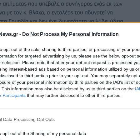
ν αιτήματος που υπέβαλε ο συνήγορος ενός εκ των
 με τον κ. Βλάχο, ο εντολέας του αδυνατεί να
τη Σουηδία και δεν έχει δυνατότητα να λάβει άδεια.
News.gr -
Do Not Process My Personal Information
ηγόρου του καλλιτέχνη, Αλέξη Κούγια, ότι δεν
to opt-out of the sale, sharing to third parties, or processing of your per
formation for targeted advertising by us, please use the below opt-out s
ενος καθώς και οι δύο εκ των τριών φερόμενων
r selection. Please note that after your opt-out request is processed y
εξεταστούν από το δευτεροβάθμιο δικαστήριο. Στο
eing interest-based ads based on personal information utilized by us or
disclosed to third parties prior to your opt-out. You may separately opt-
 άλλους, ο αδελφός του αλλά και η επί σειρά ετών
losure of your personal information by third parties on the IAB’s list of
ένη Κούρκουλα.
. This information may also be disclosed by us to third parties on the
IA
Participants
that may further disclose it to other third parties.
l Data Processing Opt Outs
o opt-out of the Sharing of my personal data.