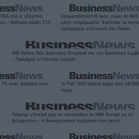
ITDA στο α' εξάμηνο,
Χρηματοδότηση 8 εκατ. ευρώ σε 843
υρώ – Καθαρά κέρδη 313
μέσα ενημέρωσης- Ξεκίνησε το πεντ
πρόγραμμα ενίσχυσης του Τύπου
IAB Hellas: Νέα Διοικούσα Επιτροπή και νέο Διοικητικό Συμβ
- Πρόεδρος ο Γαληνός Γιαγλής
 75 εκατ. δολάρια στην
Το FIAT 500 Hybrid τώρα από 18.99
ευρώ
Πάρκερ: «Όνειρό μου να κατακτήσω το ΝΒΑ Europe με τη
Βιλερμπάν» - Η διευκρινιστική ανάρτηση που έκανε