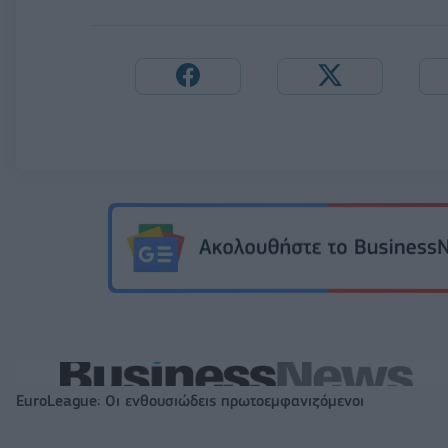
EuroLeague: Οι ενθουσιώδεις πρωτοεμφανιζόμενοι