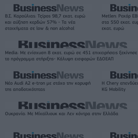
Β.Σ. Καρούλιας: Τζίρος 98,7 εκατ. ευρώ
Metlen: Ρεκόρ EB
και αύξηση κερδών 57% - Τα νέα
στα 550 εκατ. ε
στοιχήματα σε low & non alcohol
εκατ. ευρώ
Media: Με ενίσχυση 8 εκατ. ευρώ σε 451 επιχειρήσεις ξεκίνησε
το πρόγραμμα στήριξης- Κάλυψη εισφορών ΕΔΟΕΑΠ
Νέο Audi A2 e-tron με στόχο την κορυφή
Η Chery επενδύει
της αποδοτικότητας
KG Mobility
Ουκρανία: Με Μίχαϊλιουκ και Λεν κόντρα στην Ελλάδα