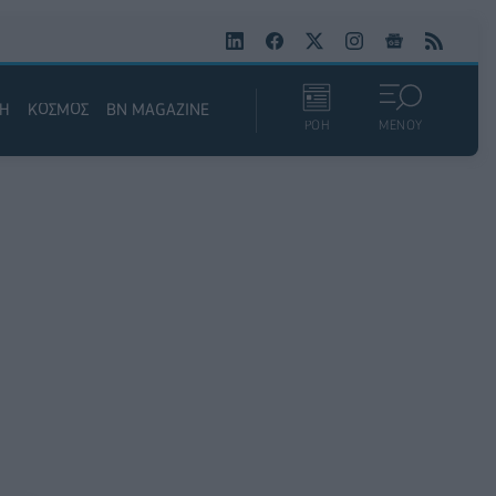
ΚΗ
ΚΟΣΜΟΣ
BN MAGAZINE
ΡΟΗ
ΜΕΝΟΥ