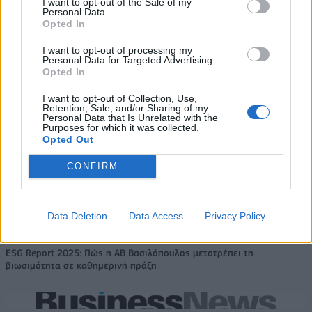
I want to opt-out of the Sale of my
Personal Data.
Opted In
Coca-Cola HBC: Άνοδος 11,4%
Cenergy Holdings: Άνοδος 45%
στα καθαρά κέρδη του α΄
στα καθαρά κέρδη του α΄
I want to opt-out of processing my
εξαμήνου – Στα 524,4 εκατ.
εξαμήνου, στα 138 εκατ. ευρώ
Personal Data for Targeted Advertising.
ευρώ
Opted In
I want to opt-out of Collection, Use,
Retention, Sale, and/or Sharing of my
Personal Data that Is Unrelated with the
Η συμφωνία Arval-Athlon αναδιαμορφώνει την αγορά leasing
Purposes for which it was collected.
Opted Out
CONFIRM
VW: Η δύσκολη εξίσωση της
Alpha Bank: Για πρώτη φορά το
αναδιάρθρωσης
Αρχαίο Θέατρο Επιδαύρου
άνοιξε τις πύλες του σε όλους
Data Deletion
Data Access
Privacy Policy
ESG Report 2025: Πώς η ΑΒ Βασιλόπουλος μετατρέπει τη
βιωσιμότητα σε καθημερινή πράξη