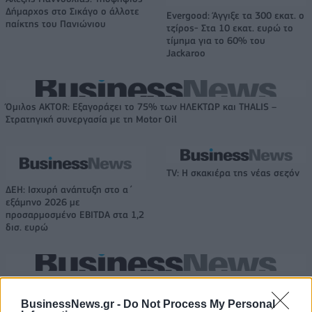
Δήμαρχος στο Σικάγο ο άλλοτε
Evergood: Άγγιξε τα 300 εκατ. ο
παίκτης του Πανιώνιου
τζίρος- Στα 10 εκατ. ευρώ το
τίμημα για το 60% του
Jackaroo
Όμιλος AKTOR: Εξαγοράζει το 75% των ΗΛΕΚΤΩΡ και THALIS –
Στρατηγική συνεργασία με τη Motor Oil
TV: Η σκακιέρα της νέας σεζόν
ΔΕΗ: Ισχυρή ανάπτυξη στο α΄
εξάμηνο 2026 με
προσαρμοσμένο EBITDA στα 1,2
δισ. ευρώ
IAB Hellas: Νέα Διοικούσα Επιτροπή και νέο Διοικητικό Συμβούλιο -
Πρόεδρος ο Γαληνός Γιαγλής
BusinessNews.gr -
Do Not Process My Personal