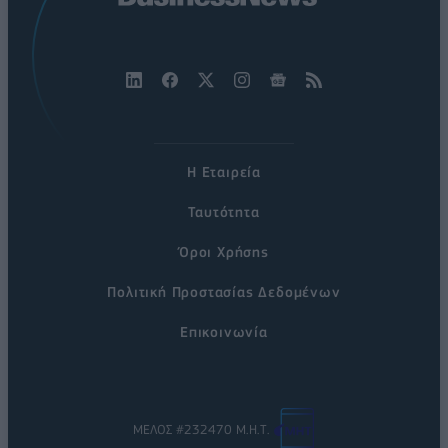
Η Εταιρεία
Ταυτότητα
Όροι Χρήσης
Πολιτική Προστασίας Δεδομένων
Επικοινωνία
ΜΕΛΟΣ #232470 Μ.Η.Τ.