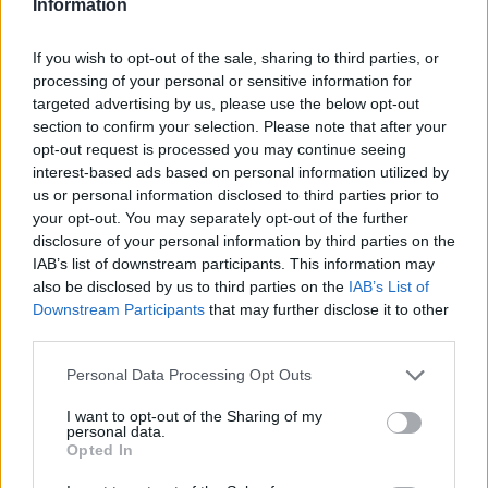
Information
Νέο Audi A2 e-tron με στόχο
Η Chery επενδύει 75 εκατ.
If you wish to opt-out of the sale, sharing to third parties, or
την κορυφή της
δολάρια στην KG Mobility
processing of your personal or sensitive information for
αποδοτικότητας
targeted advertising by us, please use the below opt-out
section to confirm your selection. Please note that after your
opt-out request is processed you may continue seeing
interest-based ads based on personal information utilized by
Το FIAT 500 Hybrid τώρα από 18.990 ευρώ
us or personal information disclosed to third parties prior to
your opt-out. You may separately opt-out of the further
disclosure of your personal information by third parties on the
Ντουράντ: "Ο Γιάννης θα
Οι διακοπές των Γάλλων του
IAB’s list of downstream participants. This information may
μπορούσε να 'ναι ο κορυφαίος
Παναθηναϊκού με τέσσερις
also be disclosed by us to third parties on the
IAB’s List of
όλων"! (vid)
συμπατριώτες τους στη Μύκονο
Downstream Participants
that may further disclose it to other
(pic)
third parties.
Personal Data Processing Opt Outs
Είσοδος της γαλλικής Meridiam στην ηλεκτρική διασύνδεση Ελλάδας
I want to opt-out of the Sharing of my
– Κύπρου
personal data.
Opted In