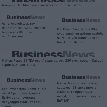
Ουκρανία: Με Μίχαϊλιουκ και Λεν κόντρα στην Ελλάδα
Άρης: Ανακοίνωσε την
απόκτηση του Άνταμ Μοκόκα -
Β.Σ. Καρούλιας: Τζίρος 98,7
Δωρεά της ΚΑΕ στους
εκατ. ευρώ και αύξηση κερδών
πυρόπληκτους
57% - Τα νέα στοιχήματα σε
low & non alcohol
Metlen: Ρεκόρ EBITDA στο α' εξάμηνο, στα 550 εκατ. ευρώ – Καθαρά
κέρδη 313 εκατ. ευρώ
Media: Με ενίσχυση 8 εκατ.
ευρώ σε 451 επιχειρήσεις
Χρηματοδότηση 8 εκατ. ευρώ
ξεκίνησε το πρόγραμμα
σε 843 μέσα ενημέρωσης-
στήριξης- Κάλυψη εισφορών
Ξεκίνησε το πενταετές
ΕΔΟΕΑΠ
πρόγραμμα ενίσχυσης του
Τύπου