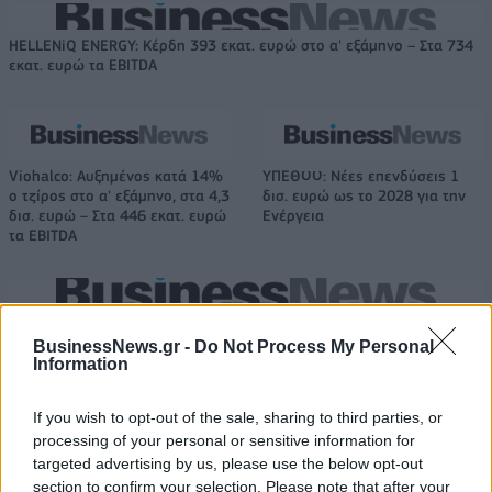
HELLENiQ ENERGY: Κέρδη 393 εκατ. ευρώ στο α' εξάμηνο – Στα 734
εκατ. ευρώ τα EBITDA
Viohalco: Αυξημένος κατά 14%
ΥΠΕΘΟΟ: Νέες επενδύσεις 1
ο τζίρος στο α' εξάμηνο, στα 4,3
δισ. ευρώ ως το 2028 για την
δισ. ευρώ – Στα 446 εκατ. ευρώ
Ενέργεια
τα EBITDA
Η συμφωνία Arval-Athlon αναδιαμορφώνει την αγορά leasing
BusinessNews.gr -
Do Not Process My Personal
Information
VW: Η δύσκολη εξίσωση της
18η συνεχόμενη χρονιά για τον
If you wish to opt-out of the sale, sharing to third parties, or
αναδιάρθρωσης
ΟΤΕ στη διεθνή σειρά δεικτών
processing of your personal or sensitive information for
FTSE4Good
targeted advertising by us, please use the below opt-out
section to confirm your selection. Please note that after your