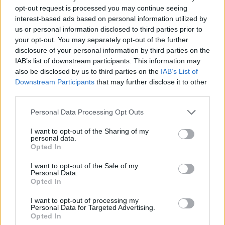
opt-out request is processed you may continue seeing
Alpha Bank: Για πρώτη φορά το Αρχαίο Θέατρο Επιδαύρου άνοιξε τις
interest-based ads based on personal information utilized by
πύλες του σε όλους
us or personal information disclosed to third parties prior to
your opt-out. You may separately opt-out of the further
disclosure of your personal information by third parties on the
IAB’s list of downstream participants. This information may
ESG Report 2025: Πώς η ΑΒ Βασιλόπουλος μετατρέπει τη
also be disclosed by us to third parties on the
IAB’s List of
βιωσιμότητα σε καθημερινή πράξη
Downstream Participants
that may further disclose it to other
third parties.
Personal Data Processing Opt Outs
ΠΕΡΙΣΣΌΤΕΡΑ ΣΕ ΑΥΤΉ ΤΗΝ ΚΑΤΗΓΟΡΊΑ
I want to opt-out of the Sharing of my
personal data.
Opted In
I want to opt-out of the Sale of my
Personal Data.
Opted In
I want to opt-out of processing my
Personal Data for Targeted Advertising.
Opted In