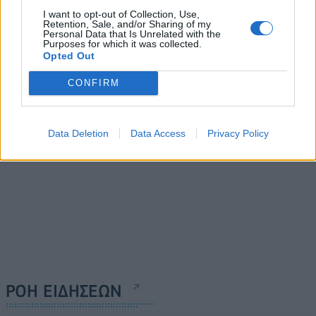
Ε.Σ.Α.μεΑ: Επανάληψη
ΧΕΝ Ελλάδος: Δωρεάν
I want to opt-out of Collection, Use,
αιτήματος στην ΕΤΑΔ για
στέγαση για φοιτήτριες
Retention, Sale, and/or Sharing of my
δωρεάν είσοδο ατόμων με
Personal Data that Is Unrelated with the
στην Αθήνα με το
Purposes for which it was collected.
αναπηρία στην πλαζ
πρόγραμμα «Αθηνά»
Opted Out
Βουλιαγμένης
26/07/2024 - 10:55
26/07/2024 - 12:55
CONFIRM
Data Deletion
Data Access
Privacy Policy
ΡΟΗ ΕΙΔΗΣΕΩΝ